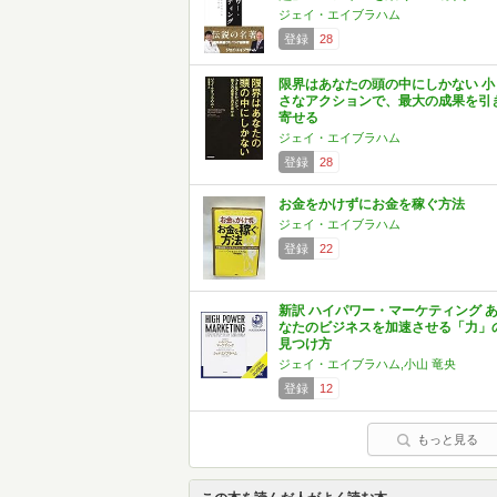
ジェイ・エイブラハム
登録
28
限界はあなたの頭の中にしかない 小
さなアクションで、最大の成果を引
寄せる
ジェイ・エイブラハム
登録
28
お金をかけずにお金を稼ぐ方法
ジェイ・エイブラハム
登録
22
新訳 ハイパワー・マーケティング 
なたのビジネスを加速させる「力」
見つけ方
ジェイ・エイブラハム,小山 竜央
登録
12
もっと見る