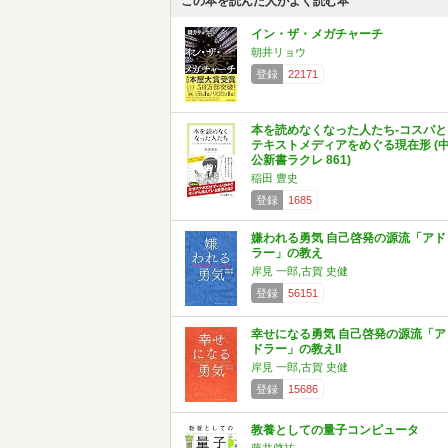
この本を読んだ人がよく読む本
イン・ザ・メガチャーチ
朝井リョウ
登録
22171
本を読めなくなった人たち-コスパと
テキストメディアをめぐる現在形 (
公新書ラクレ 861)
稲田 豊史
登録
1685
嫌われる勇気 自己啓発の源流「アド
ラー」の教え
岸見 一郎,古賀 史健
登録
56151
幸せになる勇気 自己啓発の源流「ア
ドラー」の教えII
岸見 一郎,古賀 史健
登録
15686
教養としての量子コンピュータ