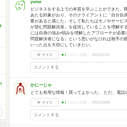
yuma
ビジネスをする上での本質を学ぶことができた。
あたる対象がおり、そのクライアントに「自分自
要があると感じた。そして私たちはモノやサービ
き
が望む問題解決策」を提供していることを理解す
には自身の強み•弱みを理解したアプローチが必要
問題解決者になる」という思いがなければ相手の
いった点を大切にしていきたい。
ナイス
★1
コメント(
0
)
2021/11/13
あ
の
かにーじゃ
とても有用な情報！買ってよかった。 ただ、電話
ナイス
★1
コメント(
0
)
2021/10/08