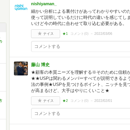
nishiyaman_
細かい分析による裏付けがあってわかりやすいの
使って説明しているだけに時代の違いを感じてし
いけど今の時代に合わせて取り込む必要がある。
ナイス
★1
コメント(
0
)
2022/03/06
あ
の
藤山 博史
★顧客の本質ニーズを理解する※そのために信頼
★★USPは関わるメンバーすべてが説明できるよ
法の事例★USPを見つけるポイント、ニッチを見
が高まるけど、大手はやりにくいこと★
方
ナイス
★2
コメント(
0
)
2022/02/01