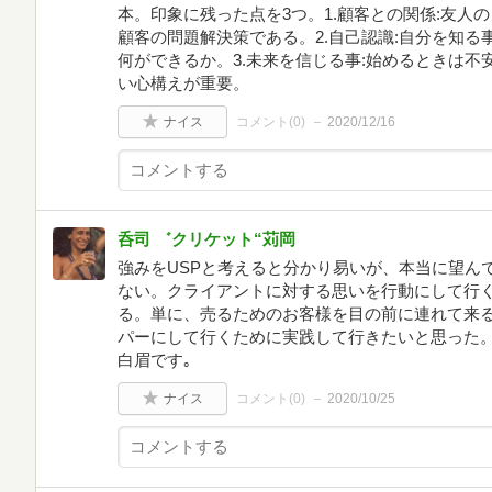
本。印象に残った点を3つ。1.顧客との関係:友人
顧客の問題解決策である。2.自己認識:自分を知
何ができるか。3.未来を信じる事:始めるときは
い心構えが重要。
ナイス
コメント(
0
)
2020/12/16
呑司 ゛クリケット“苅岡
強みをUSPと考えると分かり易いが、本当に望ん
ない。クライアントに対する思いを行動にして行
る。単に、売るためのお客様を目の前に連れて来
パーにして行くために実践して行きたいと思った
白眉です｡
ナイス
コメント(
0
)
2020/10/25