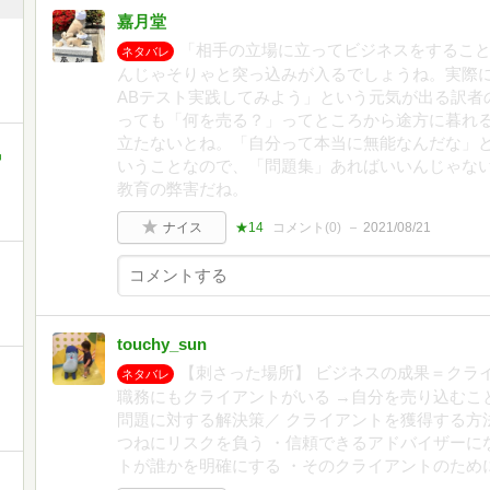
嘉月堂
「相手の立場に立ってビジネスをするこ
ネタバレ
んじゃそりゃと突っ込みが入るでしょうね。実際
ABテスト実践してみよう」という元気が出る訳者
っても「何を売る？」ってところから途方に暮れ
立たないとね。「自分って本当に無能なんだな」
中
いうことなので、「問題集」あればいいんじゃな
教育の弊害だね。
ナイス
★14
コメント(
0
)
2021/08/21
touchy_sun
【刺さった場所】 ビジネスの成果＝クライ
ネタバレ
職務にもクライアントがいる →自分を売り込むこ
問題に対する解決策／ クライアントを獲得する方
つねにリスクを負う ・信頼できるアドバイザーに
トが誰かを明確にする ・そのクライアントのため