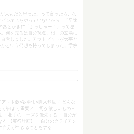
とが大切だと思った」って言ったら、な
にビジネスをやっていないから、「早速
のあとがきに「よっしゃー！」って思
る。何を売るは自分視点、相手の立場に
と自覚しました。アウトプットが大事と
いかという発想を持ってしまった。学校
アント数×客単価×購入頻度／ どんな
とが何より重要／ 上司が欲しいもの＝
法 ・相手のニーズを優先する ・自分が
なる 【実行計画】 ・自分のクライアン
に自分ができることをする