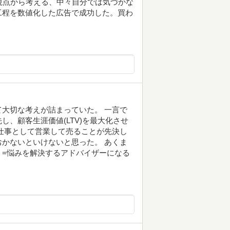
視点から考える、中々自分では気づかな
工程を数値化した広告で成功した。買わ
大切な考えが詰まっていた。 一言で
、顧客生涯価値(LTV)を最大化させ
仕事として営業して売ることが先決し
かないといけないと思った。 あくま
う=悩みを解決するアドバイザーになる