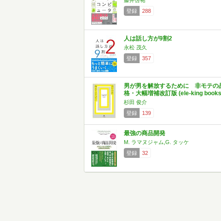
藤井啓祐
登録
288
人は話し方が9割2
永松 茂久
登録
357
男が男を解放するために 非モテの
格・大幅増補改訂版 (ele-king books
杉田 俊介
登録
139
最強の商品開発
M. ラマヌジャム,G. タッケ
登録
32