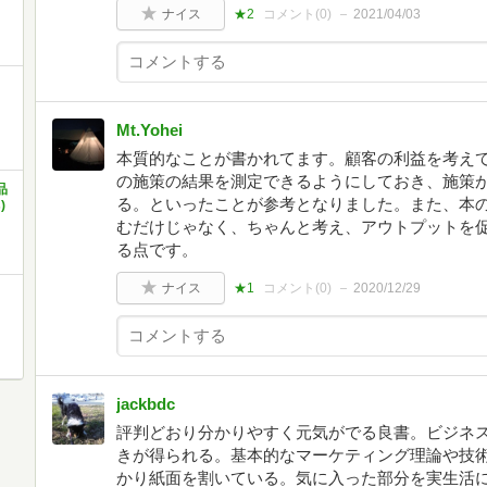
ナイス
★2
コメント(
0
)
2021/04/03
Mt.Yohei
本質的なことが書かれてます。顧客の利益を考え
の施策の結果を測定できるようにしておき、施策
品
る。といったことが参考となりました。また、本
)
むだけじゃなく、ちゃんと考え、アウトプットを
る点です。
ナイス
★1
コメント(
0
)
2020/12/29
jackbdc
評判どおり分かりやすく元気がでる良書。ビジネ
きが得られる。基本的なマーケティング理論や技
かり紙面を割いている。気に入った部分を実生活