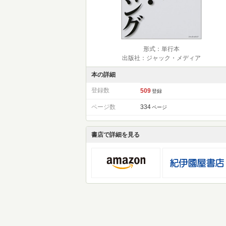
形式：単行本
出版社：ジャック・メディア
本の詳細
登録数
509
登録
ページ数
334
ページ
書店で詳細を見る