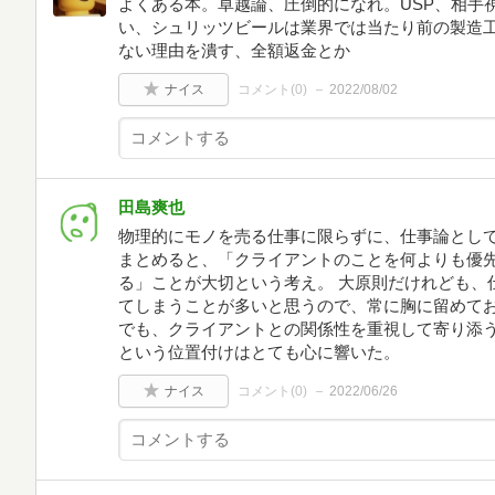
よくある本。卓越論、圧倒的になれ。USP、相手
い、シュリッツビールは業界では当たり前の製造
ない理由を潰す、全額返金とか
ナイス
コメント(
0
)
2022/08/02
田島爽也
物理的にモノを売る仕事に限らずに、仕事論として
まとめると、「クライアントのことを何よりも優先し
る」ことが大切という考え。 大原則だけれども、
てしまうことが多いと思うので、常に胸に留めてお
でも、クライアントとの関係性を重視して寄り添
という位置付けはとても心に響いた。
ナイス
コメント(
0
)
2022/06/26