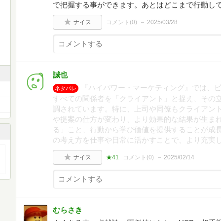
で把握する事ができます。あとはどこまで行動し
ナイス
コメント(
0
)
2025/03/28
誠也
『ハイパワー・マーケティング』では、
ネタバレ
すべての関係者を「クライアント」と捉え、その
調されています。特に、上司や同僚もクライアン
や提案の仕方が変わり、より効果的な結果が生ま
る」こと、行動から学び価値を提供することが成
の考え方を仕事や日常に活かすことで、より充実
ナイス
★41
コメント(
0
)
2025/02/14
むらさき