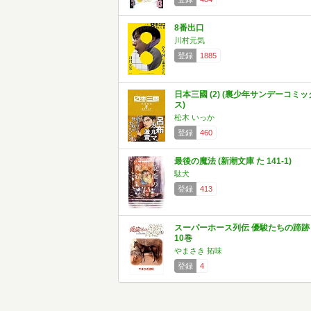
8番出口
川村元気
登録
1885
日本三國 (2) (裏少年サンデーコミッ
ス)
松木 いっか
登録
460
最後の魔法 (新潮文庫 た 141-1)
駄犬
登録
413
スーパーホース列伝 優駿たちの蹄跡
10巻
やまさき 拓味
登録
4