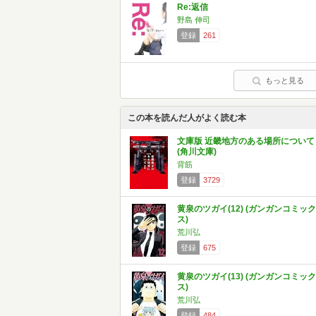
Re:返信
野島 伸司
登録
261
もっと見る
この本を読んだ人がよく読む本
文庫版 近畿地方のある場所について
(角川文庫)
背筋
登録
3729
黄泉のツガイ(12) (ガンガンコミック
ス)
荒川弘
登録
675
黄泉のツガイ(13) (ガンガンコミック
ス)
荒川弘
登録
484