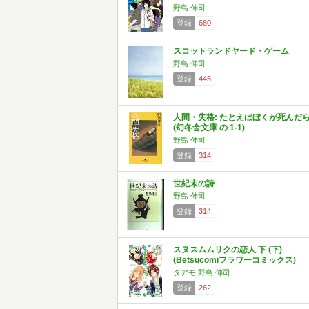
野島 伸司
登録
680
スコットランドヤード・ゲーム
野島 伸司
登録
445
人間・失格: たとえばぼくが死んだ
(幻冬舎文庫 の 1-1)
野島 伸司
登録
314
世紀末の詩
野島 伸司
登録
314
スヌスムムリクの恋人 下 (下)
(Betsucomiフラワーコミックス)
タアモ,野島 伸司
登録
262