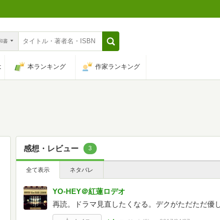
n和書
は
本ランキング
作家ランキング
感想・レビュー
3
全て表示
ネタバレ
YO-HEY＠紅蓮ロデオ
再読。ドラマ見直したくなる。デクがただただ優