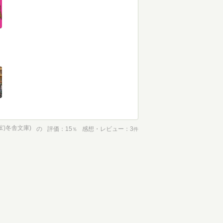
(幻冬舎文庫)
の
評価
15
感想・レビュー
3
％
件