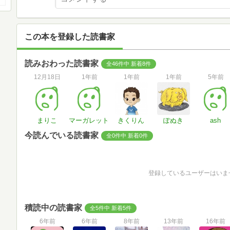
この本を登録した読書家
読みおわった読書家
全46件中 新着8件
12月18日
1年前
1年前
1年前
5年前
まりこ
マーガレット
きくりん
ぽぬき
ash
今読んでいる読書家
全0件中 新着0件
登録しているユーザーはいま
積読中の読書家
全5件中 新着5件
6年前
6年前
8年前
13年前
16年前