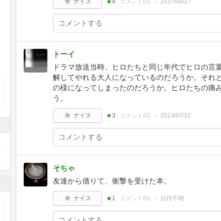
ナイス
★4
コメント(
0
)
2017/04/27
トーイ
ドラマ放送当時、ヒロたちと同じ年代でヒロの言
解してやれる大人になっているのだろうか。それ
の様になってしまったのだろうか。ヒロたちの痛
う。
ナイス
★3
コメント(
0
)
2013/07/12
そちゃ
友達から借りて、衝撃を受けた本。
ナイス
★1
コメント(
0
)
日付不明