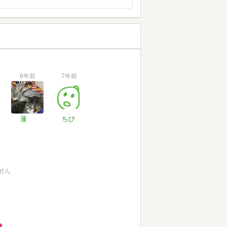
6年前
7年前
蓮
ちび
せん