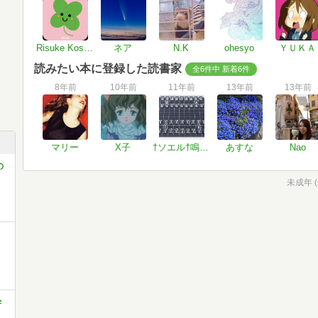
Risuke Koshiba
ネア
N.K
ohesyo
ＹＵＫＡ
読みたい本に登録した読書家
全6件中 新着6件
8年前
10年前
11年前
13年前
13年前
マリー
X子
†ソエル†鳴らせ Hi-Fiな想いと 次元を超え胸打つメロディー
あすな
Nao
の
未成年 
学