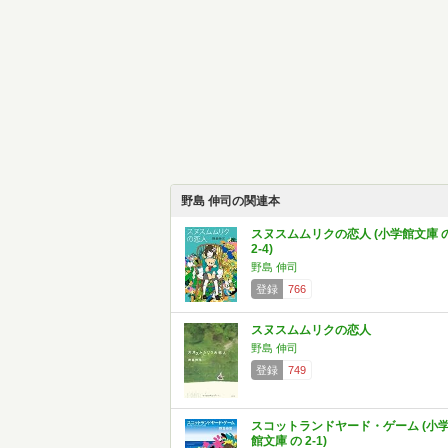
野島 伸司の関連本
スヌスムムリクの恋人 (小学館文庫 
2-4)
野島 伸司
登録
766
スヌスムムリクの恋人
野島 伸司
登録
749
スコットランドヤード・ゲーム (小
館文庫 の 2-1)