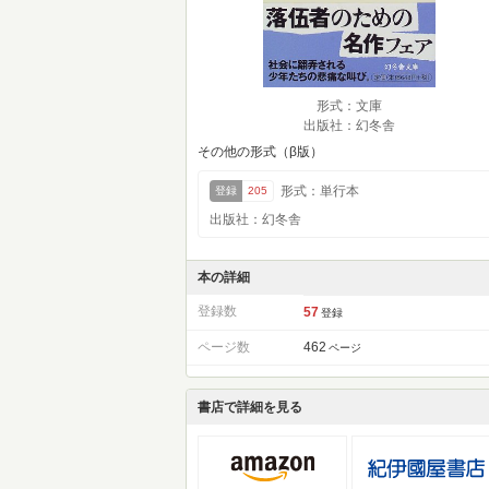
形式：文庫
出版社：幻冬舎
その他の形式（β版）
形式：単行本
登録
205
出版社：幻冬舎
本の詳細
登録数
57
登録
ページ数
462
ページ
書店で詳細を見る