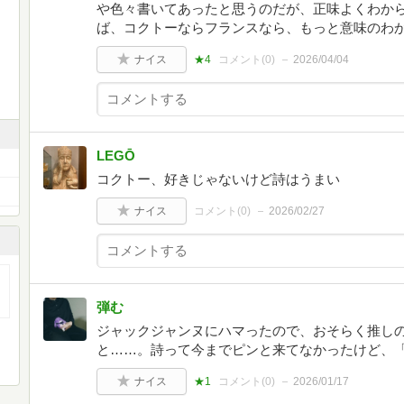
や色々書いてあったと思うのだが、正味よくわか
ば、コクトーならフランスなら、もっと意味のわ
ナイス
★4
コメント(
0
)
2026/04/04
LEGŌ
コクトー、好きじゃないけど詩はうまい
ナイス
コメント(
0
)
2026/02/27
弾む
ジャックジャンヌにハマったので、おそらく推し
と……。詩って今までピンと来てなかったけど、
ナイス
★1
コメント(
0
)
2026/01/17