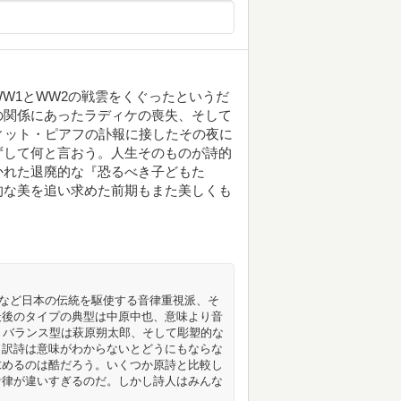
W1とWW2の戦雲をくぐったというだ
の関係にあったラディケの喪失、そして
ィット・ピアフの訃報に接したその夜に
ずして何と言おう。人生そのものが詩的
かれた退廃的な『恐るべき子どもた
的な美を追い求めた前期もまた美しくも
調など日本の伝統を駆使する音律重視派、そ
最後のタイプの典型は中原中也、意味より音
、バランス型は萩原朔太郎、そして彫塑的な
、訳詩は意味がわからないとどうにもならな
求めるのは酷だろう。いくつか原詩と比較し
音律が違いすぎるのだ。しかし詩人はみんな