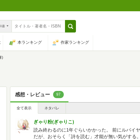
n和書
は
本ランキング
作家ランキング
)
感想・レビュー
97
全て表示
ネタバレ
ぎゃり粉(ぎゃりこ)
読み終わるのに1年ぐらいかかった。 前にルバイ
だが、おそらく「詩を読む」才能が無い気がする。