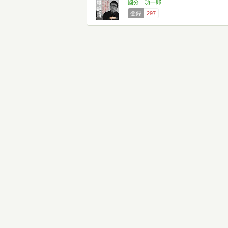
國分 功一郎
登録
297