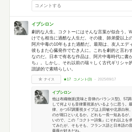
イプシロン
劇的な人生。コクトーにはそんな言葉が似合う。W
けでも相当に過酷な人生だ。その後、師弟愛以上
阿片中毒の10年もまた過酷だ。最期は、友人エデ
彼もまた心臓発作で亡き人に。これを劇的と言わ
なのだ。日本で有名な作品は、阿片中毒時代に書
ち』。しかし、それ以前の瑞々しく古代ギリシャ
諧謔的で素晴らしい。
ナイス
★17
コメント(
3
)
2025/09/17
イプシロン
他は布織物派(意味と音律のバランス型)、57
して何よりも音律重視派がいるように思う。
律、かつ57調重視タイプは上田敏や北原白秋
のが堀口といえるか。どれも一長一短あるが
いので、この『コクトー詩集』にそれ以上を
てみたが、そもそも、フランス語と日本語の
薔薇が好きだね。