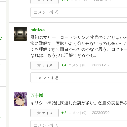
migiwa
最初のマリー・ローランサンと牝鹿のくだりはか
な
常に難解で、意味がよく分からないものも多かっ
ても理解できて面白かったのかなと思う。コクト
なれば、もう少し理解できるかも。
ー
ナイス
★4
コメント(
0
)
2023/06/17
五十嵐
ギリシャ神話に関連した詩が多い。独自の美世界
ナイス
★2
コメント(
0
)
2023/03/09
新