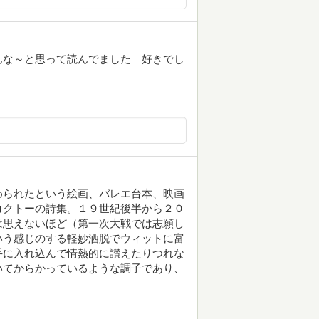
んな～と思って読んでました 好きでし
められたという絵画、バレエ台本、映画
コクトーの詩集。１９世紀後半から２０
は思えないほど（第一次大戦では志願し
いう感じのする軽妙洒脱でウィットに富
手に入れ込んで情熱的に讃えたりつれな
いてからかっているような調子であり、