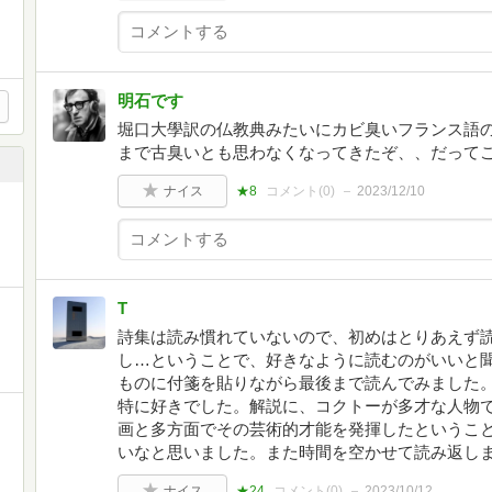
明石です
堀口大學訳の仏教典みたいにカビ臭いフランス語
まで古臭いとも思わなくなってきたぞ、、だって
ナイス
★8
コメント(
0
)
2023/12/10
T
詩集は読み慣れていないので、初めはとりあえず
し…ということで、好きなように読むのがいいと
ものに付箋を貼りながら最後まで読んでみました
特に好きでした。解説に、コクトーが多才な人物
画と多方面でその芸術的才能を発揮したというこ
いなと思いました。また時間を空かせて読み返し
ナイス
★24
コメント(
0
)
2023/10/12