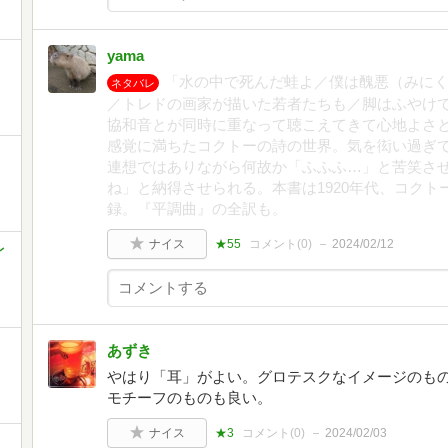
yama
「水の中で死んだ蛙よ／僕は醜悪（みに
ネタバレ
／トレドの画家が描いた若者たちも／脚はふやけ
協和音とが同時に重なって聴こえてきて心地よさ
感覚に満ちたコクトーの詩の世界。気を衒い過ぎ
ま
連想ではありながら何故か「ふふふ…」と苦笑さ
ね」と納得させられる。本書は1920年代、コクト
録。『平調曲』の全訳も。
ナイス
★55
コメント(
0
)
2024/02/12
レ
あずき
やはり「耳」がよい。グロテスクなイメージのも
モチーフのものも良い。
ナイス
★3
コメント(
0
)
2024/02/03