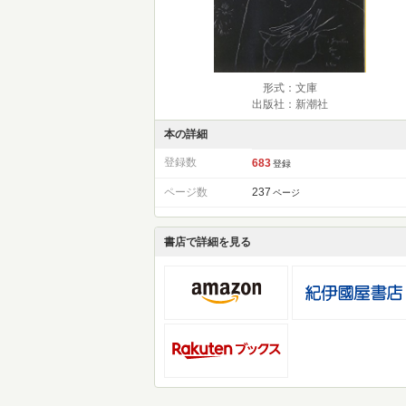
形式：文庫
出版社：新潮社
本の詳細
登録数
683
登録
ページ数
237
ページ
書店で詳細を見る