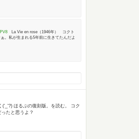
CPV8
La Vie en rose（1946年） コクト
ぁ。私が生まれる5年前に生きてたんだよ
_'?) ほるぷの復刻版。を読む。 コク
だったと思うよ？