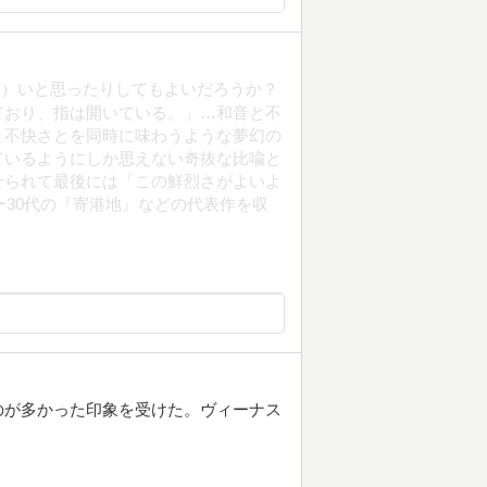
く）いと思ったりしてもよいだろうか？
ており、指は開いている。」…和音と不
と不快さとを同時に味わうような夢幻の
ているようにしか思えない奇抜な比喩と
せられて最後には「この鮮烈さがよいよ
ー30代の『寄港地』などの代表作を収
のが多かった印象を受けた。ヴィーナス