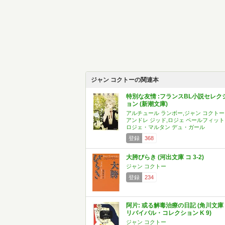
ジャン コクトーの関連本
特別な友情 :フランスBL小説セレク
ョン (新潮文庫)
アルチュール ランボー,ジャン コクトー
アンドレ ジッド,ロジェ ペールフィット
ロジェ・マルタン デュ・ガール
登録
368
大胯びらき (河出文庫 コ 3-2)
ジャン コクトー
登録
234
阿片: 或る解毒治療の日記 (角川文庫
リバイバル・コレクション K 9)
ジャン コクトー