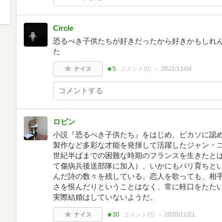
Circle
恐るべき子供たちが好きだったから好きかもしれ
た
ナイス
★5
コメント(
0
)
2021/11/04
ロビン
小説『恐るべき子供たち』をはじめ、ピカソに認
製作など多彩な才能を発揮して活躍したジャン・
世紀半ばまでの困難な時期のフランスを生きたと
て傷病兵後送部隊に加入）、いかにもパリ育ちと
んだ詩の数々を残している。恋人を歌っても、相
さを恨んだりということはなく、常に軽口をたた
実際結婚はしていないようだ。
ナイス
★30
コメント(
0
)
2020/11/21