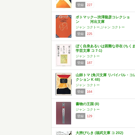
登録
227
ポトマック―渋澤龍彦コレクショ
ン 河出文庫
ジャン コクトー,ジャン コクトー
登録
225
ぼく自身あるいは困難な存在 (ちく
学芸文庫 コ 7-1)
ジャン コクトー
登録
187
山師トマ (角川文庫 リバイバル・コ
クション K 48)
ジャン コクトー
登録
164
書物の王国 (8)
ジャン コクトー
登録
129
大胯びらき (福武文庫 コ 202)