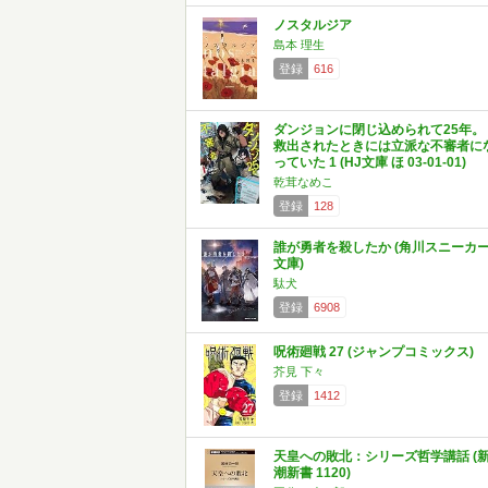
ノスタルジア
島本 理生
登録
616
ダンジョンに閉じ込められて25年。
救出されたときには立派な不審者に
っていた 1 (HJ文庫 ほ 03-01-01)
乾茸なめこ
登録
128
誰が勇者を殺したか (角川スニーカ
文庫)
駄犬
登録
6908
呪術廻戦 27 (ジャンプコミックス)
芥見 下々
登録
1412
天皇への敗北：シリーズ哲学講話 (
潮新書 1120)