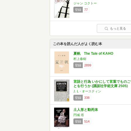
ジャン コクトー
登録
77
もっと見る
この本を読んだ人がよく読む本
夏帆 The Tale of KAHO
村上春樹
登録
2899
言語と行為 いかにして言葉でものご
とを行うか (講談社学術文庫 2505)
J. L・オースティン
登録
338
土人形と動死体
円城 塔
登録
514