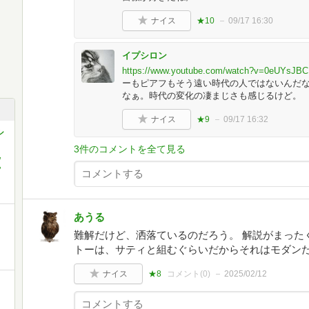
ナイス
★10
09/17 16:30
イプシロン
https://www.youtube.com/watch?v=0eUYsJB
ーもピアフもそう遠い時代の人ではないんだな
なぁ。時代の変化の凄まじさも感じるけど。
ナイス
★9
09/17 16:32
シ
3件のコメントを全て見る
,
,
あうる
難解だけど、洒落ているのだろう。 解説がまったく('
トーは、サティと組むぐらいだからそれはモダン
ナイス
★8
コメント(
0
)
2025/02/12