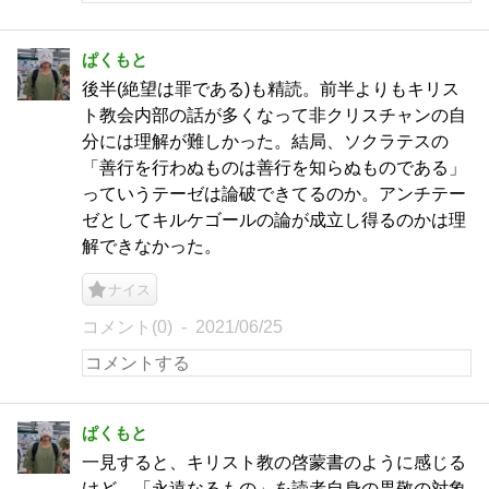
ぱくもと
後半(絶望は罪である)も精読。前半よりもキリス
ト教会内部の話が多くなって非クリスチャンの自
分には理解が難しかった。結局、ソクラテスの
「善行を行わぬものは善行を知らぬものである」
っていうテーゼは論破できてるのか。アンチテー
ゼとしてキルケゴールの論が成立し得るのかは理
解できなかった。
ナイス
コメント(0)
2021/06/25
ぱくもと
一見すると、キリスト教の啓蒙書のように感じる
けど、「永遠なるもの」を読者自身の畏敬の対象