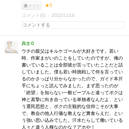
★5
ナイス
コメント(0)
2022/11/18
兵士Ｏ
ウチの親父はキルケゴールが大好きです。若い
時、作家まがいのことをしていたのですが、俺の
書いていることは全部彼が言っていたことだと話
していました。僕も若い時挑戦して何を言ってい
るのかさっぱり分からなかったので、ガイド本片
手にちょっと読んでみました。まず思ったのが
「絶望」を知らない一般ピープルと違ってボクは
神と真摯に向き合っている単独者なんだよ、とい
う選民思想と、ボクの主観的な信仰こそが大事
で、教会の他人行儀な教えなど糞食らえだ、とい
う強い思い込みでした。汗水たらして働いている
人々と違う人種なのかな？アホや！