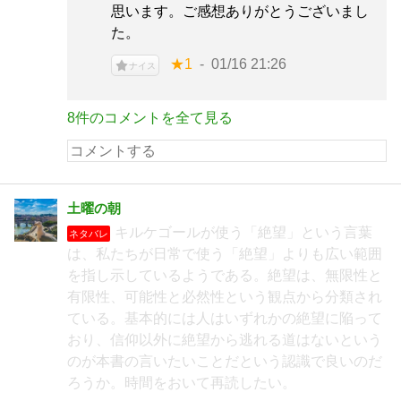
思います。ご感想ありがとうございまし
た。
★1
01/16 21:26
ナイス
8件のコメントを全て見る
土曜の朝
キルケゴールが使う「絶望」という言葉
ネタバレ
は、私たちが日常で使う「絶望」よりも広い範囲
を指し示しているようである。絶望は、無限性と
有限性、可能性と必然性という観点から分類され
ている。基本的には人はいずれかの絶望に陥って
おり、信仰以外に絶望から逃れる道はないという
のが本書の言いたいことだという認識で良いのだ
ろうか。時間をおいて再読したい。