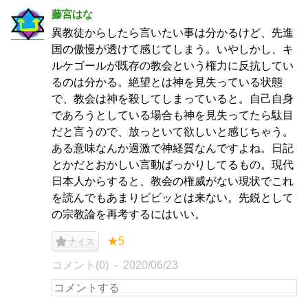
藤宮はな
異教徒からしたら言いたい事は分かるけど、先進
国の傲慢が透けて感じてしまう。いやしかし、キ
ルケゴールが既存の教会という権力に反抗してい
るのは分かる。絶望とは神を見失っている状態
で、教会は神を殺してしまっていると。自己自身
であろうとしている場合も神を見失ってたら駄目
だと言うので、放っといて欲しいと感じちゃう。
ある意味なんか過激で神経質なんですよね。日記
とかだとおかしい言動ばっかりしてるもの。現代
日本人からすると、教会の権威がない現状でこれ
を読んでもあまりビビッとは来ない。先鋭として
の宗教論を再考するにはいい。
★5
ナイス
コメント(0)
2020/06/23