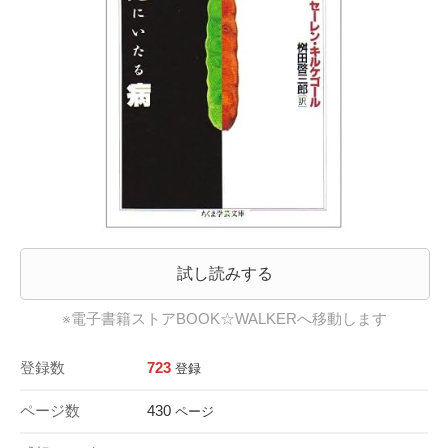
試し読みする
※電子書籍ストアBOOK☆WALKERへ移動します
登録数
723
登録
ページ数
430
ページ