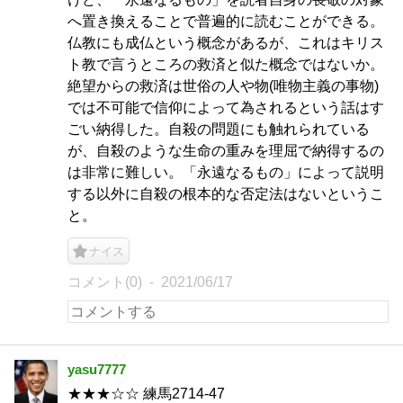
へ置き換えることで普遍的に読むことができる。
仏教にも成仏という概念があるが、これはキリス
ト教で言うところの救済と似た概念ではないか。
絶望からの救済は世俗の人や物(唯物主義の事物)
では不可能で信仰によって為されるという話はす
ごい納得した。自殺の問題にも触れられている
が、自殺のような生命の重みを理屈で納得するの
は非常に難しい。「永遠なるもの」によって説明
する以外に自殺の根本的な否定法はないというこ
と。
ナイス
コメント(0)
2021/06/17
yasu7777
★★★☆☆ 練馬2714-47