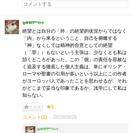
Ⱇⱆⰿⰹⱅⰰⰽⰰ
絶望とは自分の「外」の絶望的状況からではなく
「内」から来るということ、自己を俯瞰する
「神」なくしては精神的合意としての絶望
（「罪」）もないという主張は、少なくとも私は
頷くところがあった。この「個」の責任を容赦な
く追及する徹底した個人主義は、単にギリシア・
ローマや聖書の引用が多いという以上にこの作者
がヨーロッパ人であったことを思わせるが、それ
がどこまで妥当な印象であるか、浅学にして私は
知らない。
★1
ナイス
コメント(1)
2019/08/26
Ⱇⱆⰿⰹⱅⰰⰽⰰ