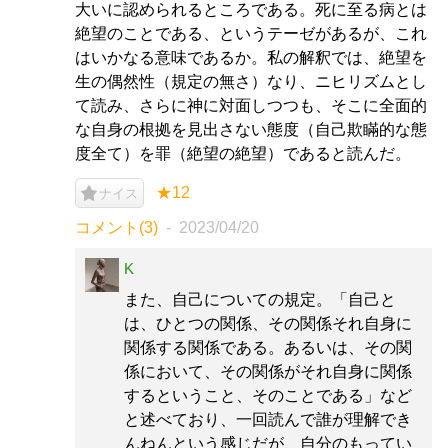
大いに認められるところである。死に至る病とは
絶望のことである、というテーゼがあるが、これ
はいかなる意味であるか。私の解釈では、絶望を
生の偶然性（規定の無さ）なり、ニヒリズムとし
て読み、さらに神に対面しつつも、そこに全面的
な自身の根拠を見出さない態度（自己欺瞞的な態
度全て）を罪（絶望の絶望）であると読んだ。
★12
ナイス
コメント(3)
2023/04/20
K
また、自己についての規定。「自己と
は、ひとつの関係、その関係それ自身に
関係する関係である。あるいは、その関
係において、その関係がそれ自身に関係
するということ、そのことである」など
と述べており、一回読んで誰が理解でき
んねんという感じだが、自分のもってい