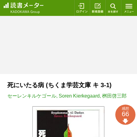
ログイン
新規登録
本を探
死にいたる病 (ちくま学芸文庫 キ 3-1)
セーレンキルケゴール
,
Soren Kierkegaard
,
桝田啓三郎
感想
66