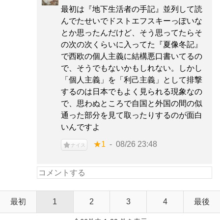
最初は『地下生活者の手記』並列して読
んでたせいでドストエフスキーっぽいな
とか思ったんだけど、そう思ってたらそ
の次の次くらいに入ってた『夏像冬記』
で西欧の個人主義に結構悪口書いてるの
で、そうでもないかもしれない。しかし
「個人主義」を「利己主義」として排撃
するのは日本でもよく見られる現象なの
で、思わぬところで自国と外国の間の似
通った部分を見て取ったりするのが面白
いんですよ
★1
08/26 23:48
ナイス
最初
1
2
3
4
最後