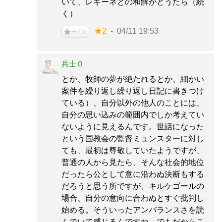
いて、レギーネとの和解がどうたら（続
く）
★2
04/11 19:53
ナイス
兵士Ｏ
とか、牧師の夢が絶たれるとか、細かい
案件を繰り返し繰り返し日記に書きつけ
ている）、自分以外の他人のことには、
自分の思い込みの範囲内でしか考えてい
ないように見えるんです。世話になった
という国教会の監督ミュンスターに対し
ても、最初は尊敬していたようですが、
普通の人から見たら、そんな社会的地位
だったら公として意に沿わぬ決断もする
だろうと思う所ですが、キルケゴールの
場合、自分の意向に合わぬとすぐ批判し
始める。そういったアンバランスさを読
んでいて感じるんですね。でもだからこ