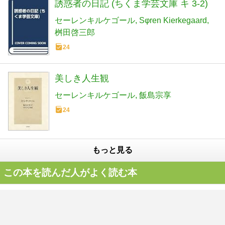
誘惑者の日記 (ちくま学芸文庫 キ 3-2)
セーレンキルケゴール
Sφren Kierkegaard
桝田啓三郎
24
美しき人生観
セーレンキルケゴール
飯島宗享
24
もっと見る
この本を読んだ人がよく読む本
重力と恩寵 (岩波文庫)
シモーヌ・ヴェイユ
冨原眞弓