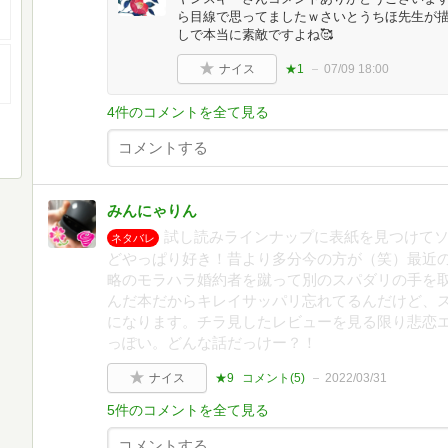
ら目線で思ってましたｗさいとうちほ先生が
しで本当に素敵ですよね🥰
ナイス
★1
07/09 18:00
4件のコメントを全て見る
みんにゃりん
試し読みラインナップに表紙を見つけて
ネタバレ
どやっぱり好き！昔より多分今の方が（笑）最近
略のモラハラ婚約者を蹴って別のスパダリの手を取
んだ本だからキレイサッパリ忘れてるんだけど、
になります。チラ見したレビューを見る限り悲恋
っぽい。どんな話だっけー？！
ナイス
★9
コメント(
5
)
2022/03/31
5件のコメントを全て見る