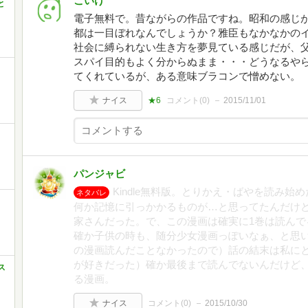
こいけ
と
電子無料で。昔ながらの作品ですね。昭和の感じ
都は一目ぼれなんでしょうか？雅臣もなかなかの
社会に縛られない生き方を夢見ている感じだが、
スパイ目的もよく分からぬまま・・・どうなるや
てくれているが、ある意味ブラコンで憎めない。
ナイス
★6
コメント(
0
)
2015/11/01
パンジャビ
Kindle無料版。とりかえ・ばやを読み
ネタバレ
何か記憶に引っかかるものが…と思ってたんだけ
家さんだった。で、この漫画は確実に1巻は読んで
確か子供の時も、随分少女漫画っぽいなぁ、と思
の漫画読んだことなかったので）話の結末は私に
が好きだった）確か最後まで読んでないんだけど
ス
る漫画。
ナイス
コメント(
0
)
2015/10/30