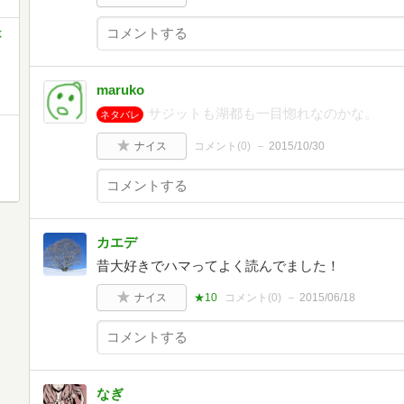
は
maruko
サジットも湖都も一目惚れなのかな。
ネタバレ
ナイス
コメント(
0
)
2015/10/30
カエデ
昔大好きでハマってよく読んでました！
ナイス
★10
コメント(
0
)
2015/06/18
なぎ