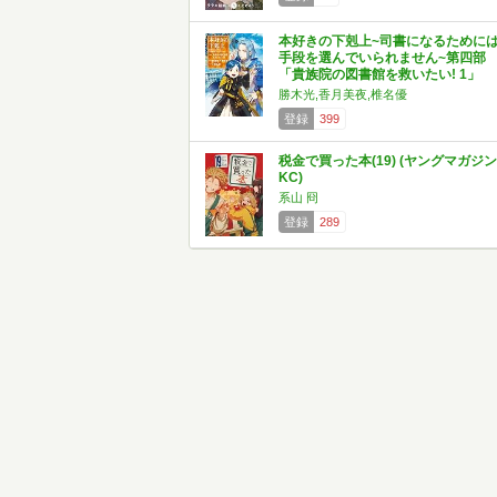
本好きの下剋上~司書になるために
手段を選んでいられません~第四部
「貴族院の図書館を救いたい! 1」
勝木光,香月美夜,椎名優
登録
399
税金で買った本(19) (ヤングマガジン
KC)
系山 冏
登録
289