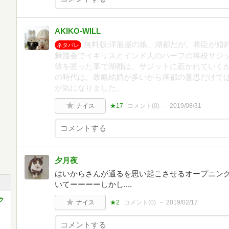
AKIKO-WILL
無料版:洋服屋の娘、湖都だが、将臣が婚
ネタバレ
舞踏会でイギリスとインド人のハーフの将校サジ
彼を匿った事で湖都は、サジットに惹かれていく
の時代は、政略結婚が多いから湖都の意思だけで
が気になりました。
ナイス
★17
コメント(
0
)
2019/08/31
夕月夜
はいからさんが通るを思い起こさせるオープニング
いてーーーーしかし....
ク
ナイス
★2
コメント(
0
)
2019/02/17