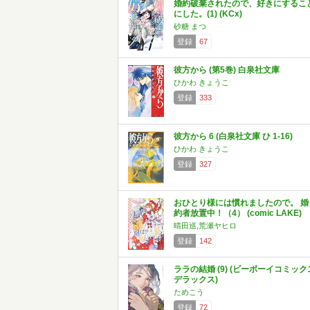
婚約破棄されたので、好きにするこ
にした。(1) (KCx)
砂糖 まつ
登録
67
彼方から (第5巻) 白泉社文庫
ひかわ きょうこ
登録
333
彼方から 6 (白泉社文庫 ひ 1-16)
ひかわ きょうこ
登録
327
おひとり様には慣れましたので。 婚
約者放置中！（4） (comic LAKE)
晴田巡,荒瀬ヤヒロ
登録
142
ララの結婚 (9) (ビーボーイコミック
デラックス)
ためこう
登録
72