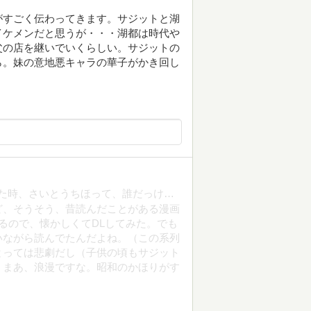
がすごく伝わってきます。サジットと湖
イケメンだと思うが・・・湖都は時代や
父の店を継いでいくらしい。サジットの
ら。妹の意地悪キャラの華子がかき回し
始めた時、さいとうちほって、誰だっけ…
ど、そうそう、昔読んだことがある漫画
るので、懐かしくてDLしてみた。でも
いながら読んでたんだよね。（この系列
とっては悲劇だし（子供の頃もサジット
、まあ、浪漫ですな。昭和のかほりがす