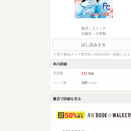
形式：コミック
出版社：小学館
試し読みする
※電子書籍ストアBOOK☆WALKERへ移動します
本の詳細
登録数
111
登録
ページ数
180
ページ
書店で詳細を見る