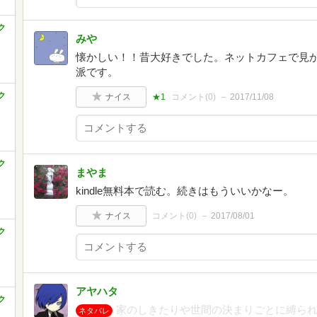
ク
みや
懐かしい！！昔大好きでした。ネットカフェで見
派です。
ク
ナイス
★1
コメント(
0
)
2017/11/08
ク
まやま
kindle無料本で読む。続きはもういいかなー。
ナイス
コメント(
0
)
2017/08/01
ク
アヤハタ
ク
家のしきたりや世間の決まりごとに縛ら
ネタバレ