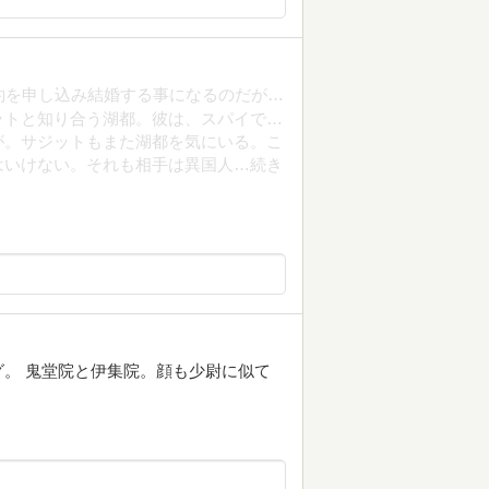
約を申し込み結婚する事になるのだが…
ットと知り合う湖都。彼は、スパイで…
が。サジットもまた湖都を気にいる。こ
はいけない。それも相手は異国人…続き
。 鬼堂院と伊集院。顔も少尉に似て