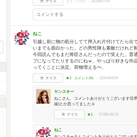
ナイス
コメント(
0
)
2024/07/15
ねこ
引越し前に物の処分してて押入れ片付けてたら出
いまでも面白かった。どの男性陣も素敵だけれど
今回読んでもまだ将臣さんだったので笑えた。普
プになってたりするのにねｗ。やっぱり好きな作
ってくことに決定。荷物増える〜。
ナイス
★2
コメント(
4
)
2024/04/24
ヤンスキー
ねこさん、コメントありがとうございます😊
線)とか思ってました☺️
ナイス
★1
07/09 06:31
ねこ
ヤンスキーさんコメントありがとうございます