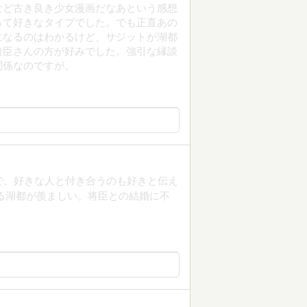
など古き良き少女漫画だなあという感想
って好きなタイプでした。でも正直あの
になるのはわかるけど、サジットが湖都
雅臣さんの方が好みでした。強引な縁談
関係なのですが。
で、好きな人と付き合うのも好きと伝え
る湖都が羨ましい。将臣との結婚に不