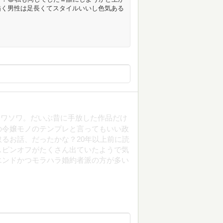
描く男性は足長くてスタイルいいし色気ある
ソワソワ。だいぶ昔に手放した作品だけ
の令嬢モノのテンプレと言ってもいい政
るお話、だったかな？20年以上前に読
スピンオフがたくさん出ていたようで気
エンドかつモラハラ婚約者派の方が多い