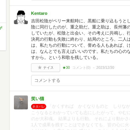
Kentaro
吉田松陰がペリー来航時に、黒船に乗り込もうと
陰に同行したのが、重之助だ。重之助は、長州藩
が
していたが、松陰と出会い、その考えに共鳴し、
決死の行動も失敗に終わり、結局のところ、二人
は、私たちの行動について、誉める人もあれば、
は、なんとでも言えばいいのです。私たちの心の
すから。という和歌を残している。
ナイス
★30
コメント(
0
)
2023/12/30
笑い猫
「かくすれば かくなりものと しりなが
ネタバレ
こうなるとわかっていても志にしたがって、やむ
のが大和魂。 結果よりも行動。 それにより動か
1人で成果を残すことはできなくても、皆の心に火