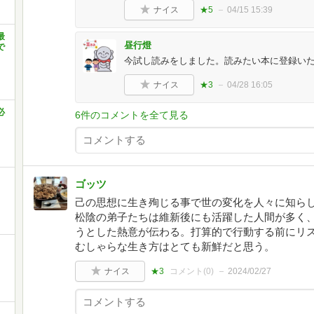
ナイス
★5
04/15 15:39
最
昼行燈
で
今試し読みをしました。読みたい本に登録いた
ナイス
★3
04/28 16:05
必
6件のコメントを全て見る
ゴッツ
己の思想に生き殉じる事で世の変化を人々に知ら
松陰の弟子たちは維新後にも活躍した人間が多く
うとした熱意が伝わる。打算的で行動する前にリ
むしゃらな生き方はとても新鮮だと思う。
ナイス
★3
コメント(
0
)
2024/02/27