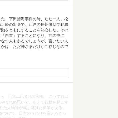
した、下田踏海事件の時、ただ一人、松
の足軽の出身で、江戸の長州藩邸で勤務
行動をともにすることを決心した。その
は「自首」することになり、世の中に
けなす人もあるでしょうが、言いたい人
なかは、ただ神さまだけがご存じなので
ら 已無二已まれ大和魂」 こうすれば
にやまれぬ思いで、あえて行動を起こす
された人物達が成し遂げた偉業がある。
をつけて、日本のうねりを変えるきっ