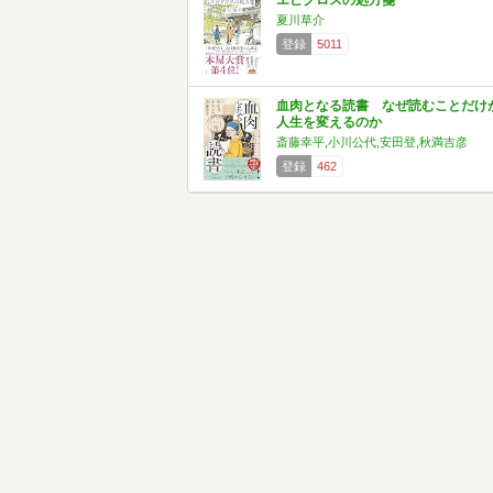
エピクロスの処方箋
夏川草介
登録
5011
血肉となる読書 なぜ読むことだけ
人生を変えるのか
斎藤幸平,小川公代,安田登,秋満吉彦
登録
462