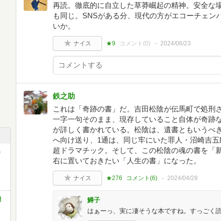
再読。徹底的に自立した草莽崛起の精神。安全な
も同じ。SNSがある分、現代の方がエコーチェン
いか。
ナイス
★9
コメント(
0
)
2024/06/23
鉄之助
これは「奇跡の書」だ。吉田松陰が伝馬町で処刑
一字一句そのまま、現存していること自体が奇跡
が詳しく書かれている。松陰は、遺書ともいうべき
へ向け送り、1通は、同じ牢にいた罪人・沼崎吉五
超ドラマチック。そして、この松陰の魂の書を「
)
右に置いておきたい「人生の書」になった。
ナイス
★276
コメント(
6
)
2024/04/28
潮
鱒子
はぁーっ、実に凄そうな本ですね。すっごく