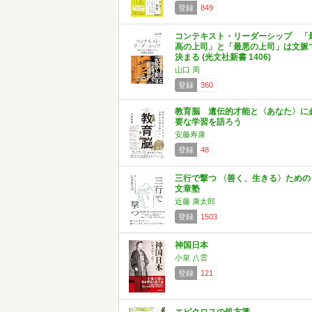
登録
849
コンテキスト・リーダーシップ 「
高の上司」と「最悪の上司」は文脈
決まる (光文社新書 1406)
山口 周
登録
360
教育脳 遺伝的才能と〈あなた〉に
要な学習を語ろう
安藤寿康
登録
48
三行で撃つ 〈善く、生きる〉ための
文章塾
近藤 康太郎
登録
1503
神国日本
小泉 八雲
登録
121