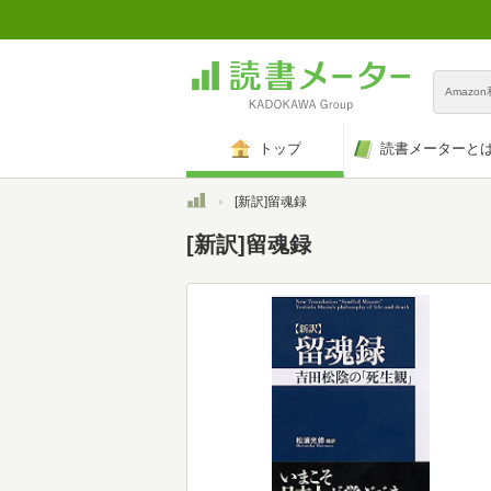
Amazo
トップ
読書メーターと
トップ
[新訳]留魂録
[新訳]留魂録