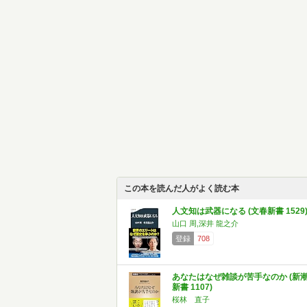
この本を読んだ人がよく読む本
人文知は武器になる (文春新書 1529
山口 周,深井 龍之介
登録
708
あなたはなぜ雑談が苦手なのか (新
新書 1107)
桜林 直子