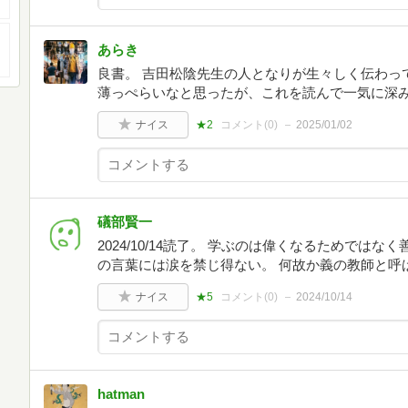
あらき
良書。 吉田松陰先生の人となりが生々しく伝わっ
薄っぺらいなと思ったが、これを読んで一気に深
ナイス
★2
コメント(
0
)
2025/01/02
礒部賢一
2024/10/14読了。 学ぶのは偉くなるためでは
の言葉には涙を禁じ得ない。 何故か義の教師と呼
ナイス
★5
コメント(
0
)
2024/10/14
hatman