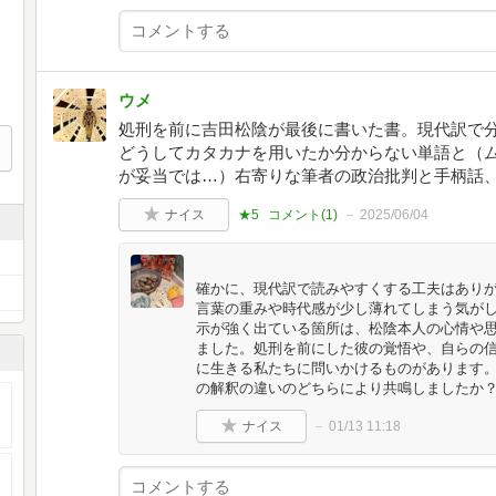
ウメ
処刑を前に吉田松陰が最後に書いた書。現代訳で
どうしてカタカナを用いたか分からない単語と（
が妥当では…）右寄りな筆者の政治批判と手柄話
ナイス
★5
コメント(
1
)
2025/06/04
確かに、現代訳で読みやすくする工夫はあり
言葉の重みや時代感が少し薄れてしまう気が
示が強く出ている箇所は、松陰本人の心情や
ました。処刑を前にした彼の覚悟や、自らの
に生きる私たちに問いかけるものがあります
の解釈の違いのどちらにより共鳴しましたか
ナイス
01/13 11:18