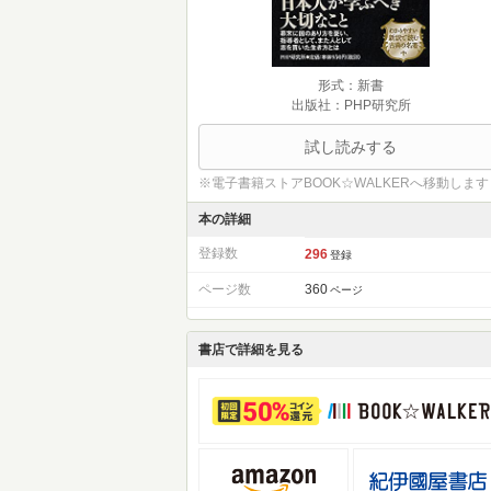
形式：新書
出版社：PHP研究所
試し読みする
※電子書籍ストアBOOK☆WALKERへ移動します
本の詳細
登録数
296
登録
ページ数
360
ページ
書店で詳細を見る