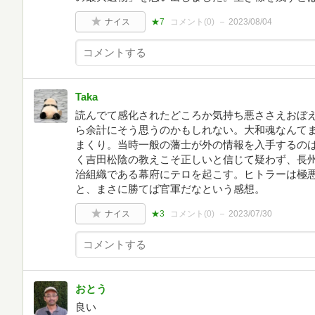
ナイス
★7
コメント(
0
)
2023/08/04
Taka
読んでて感化されたどころか気持ち悪ささえおぼ
ら余計にそう思うのかもしれない。大和魂なんて
まくり。当時一般の藩士が外の情報を入手するの
く吉田松陰の教えこそ正しいと信じて疑わず、長
治組織である幕府にテロを起こす。ヒトラーは極
と、まさに勝てば官軍だなという感想。
ナイス
★3
コメント(
0
)
2023/07/30
おとう
良い