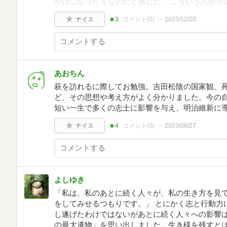
かけになった方なのだと感じた。 こういう人が今
ナイス
★3
コメント(
0
)
2023/12/20
あおちん
萩を訪れるに際してお勉強。吉田松陰の国家観、
ど、その思想や考え方がよく分かりました。今の自
短い一生で多くの志士に影響を与え、明治維新に
ナイス
★4
コメント(
0
)
2023/08/27
よしゆき
「私は、私のあとに続く人々が、私の生き方を見
をしてみせるつもりです。」 とにかく志と行動力
し遂げたわけではないがあとに続く人々への影響は
の最大遺物」を思い出しました。生き様を残すと