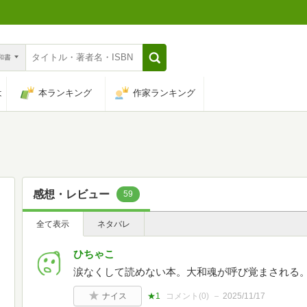
n和書
は
本ランキング
作家ランキング
感想・レビュー
59
全て表示
ネタバレ
ひちゃこ
涙なくして読めない本。大和魂が呼び覚まされる
ナイス
★1
コメント(
0
)
2025/11/17