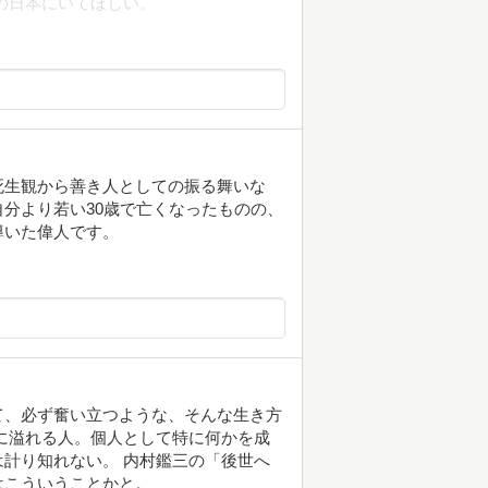
の日本にいてほしい。
死生観から善き人としての振る舞いな
分より若い30歳で亡くなったものの、
導いた偉人です。
て、必ず奮い立つような、そんな生き方
に溢れる人。個人として特に何かを成
計り知れない。 内村鑑三の「後世へ
はこういうことかと。