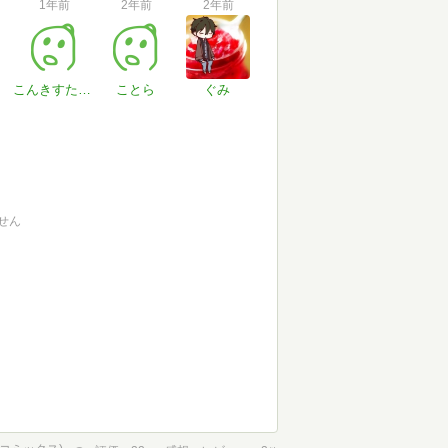
1年前
2年前
2年前
こんきすたど～る
ことら
ぐみ
せん