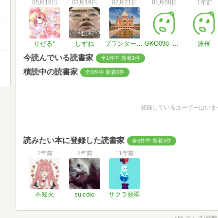
05月16日
03月19日
02月21日
01月08日
1年前
りぜる*
しずね
プランター農家
GKO098_manga
波桜
今読んでいる読書家
全1件中 新着1件
積読中の読書家
全0件中 新着0件
登録しているユーザーはいま
読みたい本に登録した読書家
全3件中 新着3件
2年前
8年前
11年前
不知火
suicdio
サクラ翡翠