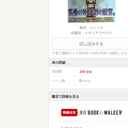
形式：コミック
出版社：メディアワークス
試し読みする
※電子書籍ストアBOOK☆WALKERへ移動します
本の詳細
登録数
205
登録
ページ数
0
ページ
書店で詳細を見る