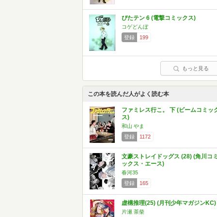
ぴたテン 6 (電撃コミックス)
コゲどんぼ
登録
199
もっと見る
この本を読んだ人がよく読む本
ファミレス行こ。 下 (ビームコミッ
ス)
和山 やま
登録
1172
文豪ストレイドッグス (28) (角川コ
ックス・エース)
春河35
登録
165
虚構推理(25) (月刊少年マガジンKC)
片瀬 茶柴