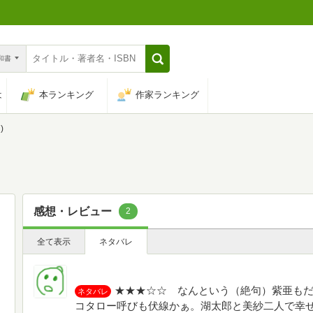
n和書
は
本ランキング
作家ランキング
)
感想・レビュー
2
全て表示
ネタバレ
★★★☆☆ なんという（絶句）紫亜も
ネタバレ
コタロー呼びも伏線かぁ。湖太郎と美紗二人で幸