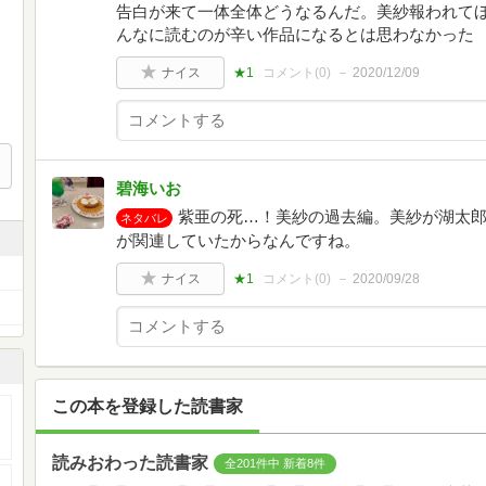
告白が来て一体全体どうなるんだ。美紗報われて
んなに読むのが辛い作品になるとは思わなかった
ナイス
★1
コメント(
0
)
2020/12/09
碧海いお
紫亜の死…！美紗の過去編。美紗が湖太
ネタバレ
が関連していたからなんですね。
ナイス
★1
コメント(
0
)
2020/09/28
この本を登録した読書家
読みおわった読書家
全201件中 新着8件