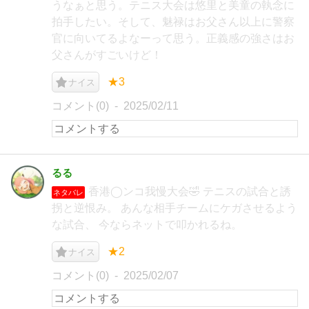
うなぁと思う。テニス大会は悠里と美童の執念に
拍手したい。そして、魅禄はお父さん以上に警察
官に向いてるよなーって思う。正義感の強さはお
父さんがすごいけど！
★3
ナイス
コメント(0)
2025/02/11
るる
香港◯ンコ我慢大会🤣 テニスの試合と誘
ネタバレ
拐と逆恨み。 あんな相手チームにケガさせるよう
な試合、 今ならネットで叩かれるね。
★2
ナイス
コメント(0)
2025/02/07