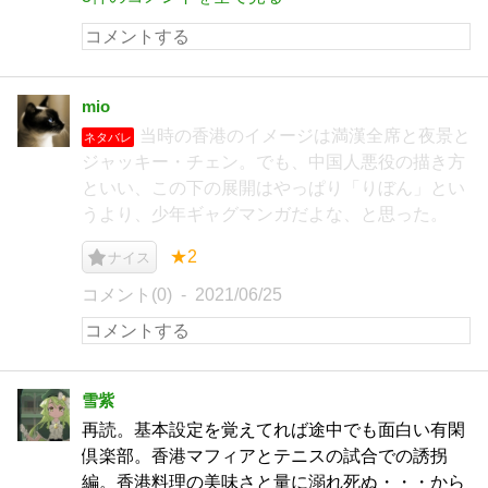
mio
当時の香港のイメージは満漢全席と夜景と
ネタバレ
ジャッキー・チェン。でも、中国人悪役の描き方
といい、この下の展開はやっぱり「りぼん」とい
うより、少年ギャグマンガだよな、と思った。
★2
ナイス
コメント(0)
2021/06/25
雪紫
再読。基本設定を覚えてれば途中でも面白い有閑
倶楽部。香港マフィアとテニスの試合での誘拐
編。香港料理の美味さと量に溺れ死ぬ・・・から