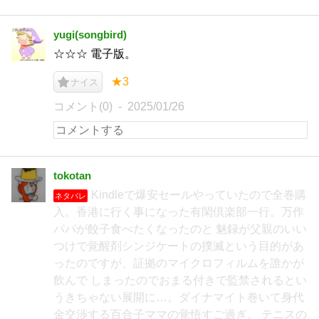
yugi(songbird)
☆☆☆ 電子版。
★3
ナイス
コメント(0)
2025/01/26
tokotan
Kindleで爆安セールやっていたので全巻購
ネタバレ
入。香港に行く事になった有閑倶楽部一行。万作
パパが餃子食べたくなったのと 魅録が父親のいい
つけで覚醒剤シンジケートの撲滅という目的があ
ったのですが、証拠のマイクロフィルムを誰かが
飲んで しまったのでおまる付きで監禁されるとい
うきちゃない展開に…。ダイナマイト巻いて身代
金交渉する百合子ママの覚悟すご過ぎ。 テニスの