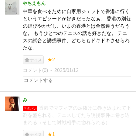
やちえもん
中華を食べるために自家用ジェットで香港に行く
というエピソードが好きだったなぁ。 香港の別荘
の煌びやかだし、いまの香港とは全然違うだろう
な。 もうひとつのテニスの話も好きだな。 テニ
スの試合と誘拐事件、どちらもドキドキさせられ
たな。
★2
ナイス
コメント(0)
2025/01/12
み
香港でマフィアの足抜けに巻き込まれて下
ネタバレ
剤を盛られる、テニスしてたら誘拐事件に巻き込
まれる（そして対戦相手に惚れられる）
★1
ナイス