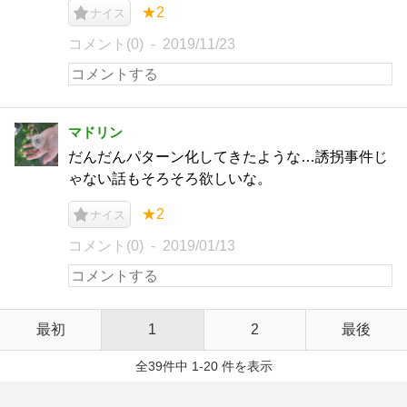
★2
ナイス
コメント(0)
2019/11/23
マドリン
だんだんパターン化してきたような…誘拐事件じ
ゃない話もそろそろ欲しいな。
★2
ナイス
コメント(0)
2019/01/13
最初
1
2
最後
全39件中 1-20 件を表示