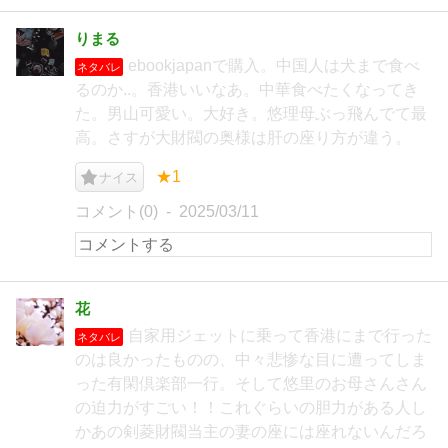
りまる
ebookjapanで購入。中国人は犬まで食べ
ネタバレ
るのか..。香港いいなあ。中華食べたくなってき
た。男山可愛い。大好き。悠理母ぶっ飛んでて最
高。さすが大財閥の奥様は肝の座り方が違う。
★1
ナイス
コメント(0)
2025/03/11
花
自家用ジェットに乗って香港にまで行った
ネタバレ
のは良かったものの、中々悲惨な目に遭ってしま
った有閑倶楽部一行。そして悠里のお母さんさん
の迫力がすごい！！これぐらいの胆力がある人し
かあの剣菱財閥当主の妻の座には座れないんだろ