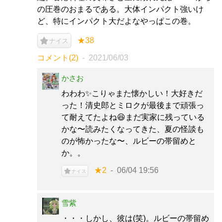
の圧巻のおまるである。大体インパクト強いけ
ど、特にインパクト大だよなやっぱこの巻。
★38
ナイス
コメント(2)
2021/06/03
かさお
わわわ✨こりゃまた懐かしい！大好きだ
った！清史郎とミロクが最後まで頑張っ
て耐えてたよね😆まだ実家に残っている
かな〜読みたくなってきた、夏の怪談も
のが怖かったな〜、ルビーの帯留めと
か。。
★2
06/04 19:56
ナイス
雪紫
・・・しかし、彼は(笑)。ルビーの帯留め