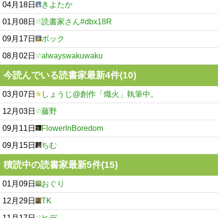
04月18日
きよたか
01月08日
読書家さん#dbx18R
09月17日
ボック
08月02日
alwayswakuwaku
今読んでいる読書家最新4件(10)
03月07日
しょうじ@創作「熾火」執筆中。
12月03日
藤野
09月11日
FlowerInBoredom
09月15日
ちむ
積読中の読書家最新5件(15)
01月09日
おぐり
12月29日
TK
11月17日
ヒデ