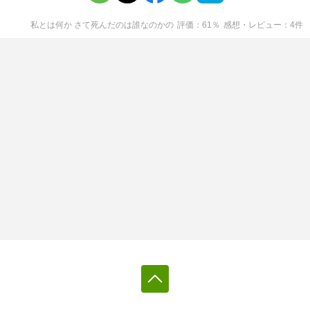
私とは何か さて死んだのは誰なのか
の
評価
61
％
感想・レビュー
4
件