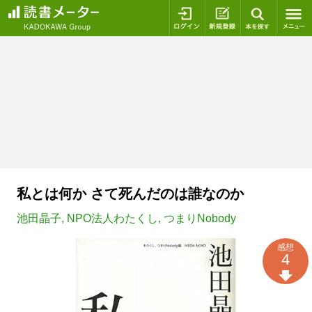
ログイン
新規登録
本を探
私とは何か さて死んだのは誰なのか
池田晶子
,
NPO法人わたくし
,
つまりNobody
感想
4