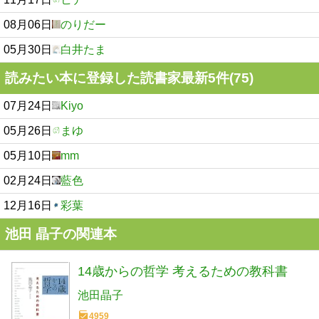
08月06日
のりだー
05月30日
白井たま
読みたい本に登録した読書家最新5件(75)
07月24日
Kiyo
05月26日
まゆ
05月10日
mm
02月24日
藍色
12月16日
彩葉
池田 晶子の関連本
14歳からの哲学 考えるための教科書
池田晶子
4959