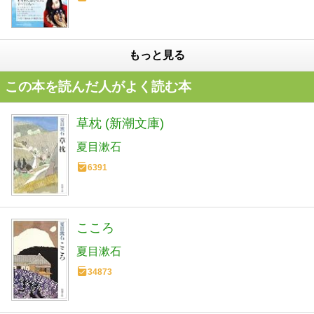
もっと見る
この本を読んだ人がよく読む本
草枕 (新潮文庫)
夏目漱石
6391
こころ
夏目漱石
34873