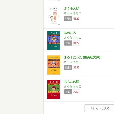
さくらえび
さくら ももこ
登録
4629
あのころ
さくら ももこ
登録
3422
まる子だった (集英社文庫)
さくら ももこ
登録
3136
ももこの話
さくら ももこ
登録
2750
もっと見る