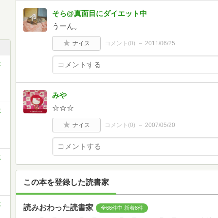
そら@真面目にダイエット中
うーん。
ナイス
コメント(
0
)
2011/06/25
ミ
みや
☆☆☆
ミ
ナイス
コメント(
0
)
2007/05/20
ミ
この本を登録した読書家
ミ
読みおわった読書家
全66件中 新着8件