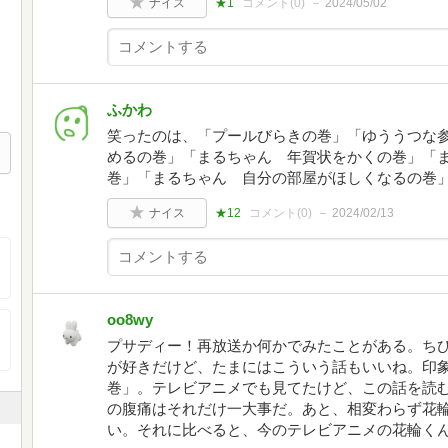
ナイス
★1
コメント(
0
)
2024/05/02
ふかわ
笑ったのは、「プールびらきの巻」「ゆううつな
めるの巻」「まるちゃん 年賀状をかくの巻」「
巻」「まるちゃん 自分の部屋がほしくなるの巻
ナイス
★12
コメント(
0
)
2024/02/13
oo8wy
プサディー！再放送か何かでみたことがある。ち
が好きだけど、たまにはこういう話もいいね。印
巻」。テレビアニメでも見てたけど、この話を読
の腹痛はそれだけ一大事だ。あと、相変わらず花
い。それに比べると、今のテレビアニメの花輪く