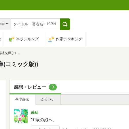
n和書
は
本ランキング
作家ランキング
(コミック版))
庫(コミック版))
感想・レビュー
9
全て表示
ネタバレ
aiai
10歳の娘へ。