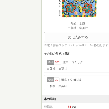
形式：文庫
出版社：集英社
試し読みする
※電子書籍ストアBOOK☆WALKERへ移動します
その他の形式（β版）
形式：コミック
登録
527
出版社：集英社
形式：Kindle版
登録
20
出版社：集英社
本の詳細
登録数
74
登録