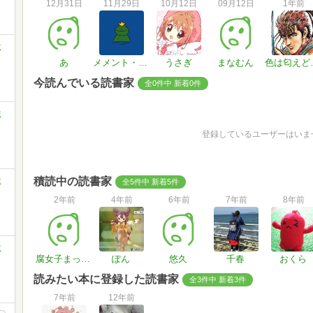
12月31日
11月29日
10月12日
09月12日
1年前
ミ
あ
メメント・モピ
うさぎ
まなむん
色は匂
今読んでいる読書家
全0件中 新着0件
ミ
登録しているユーザーはいま
積読中の読書家
ミ
全5件中 新着5件
2年前
4年前
6年前
7年前
8年前
ミ
腐女子まっしぐら
ぽん
悠久
千春
おくら
読みたい本に登録した読書家
全3件中 新着3件
7年前
12年前