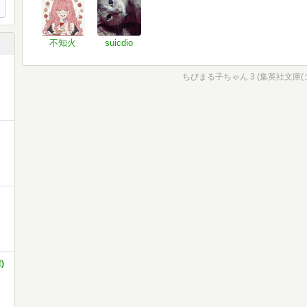
不知火
suicdio
ちびまる子ちゃん 3 (集英社文庫(
)