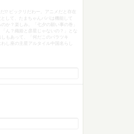
だ⁉ ビックリだわー。アニメだと存在
な父として、たまちゃんパパは機能して
るのか？楽しみ。「七夕の願い事の巻」
、「ん？織姫と彦星じゃないの？」とな
出しもあって、「何だこのバラツキ
はわし座の主星アルタイル中国名らし