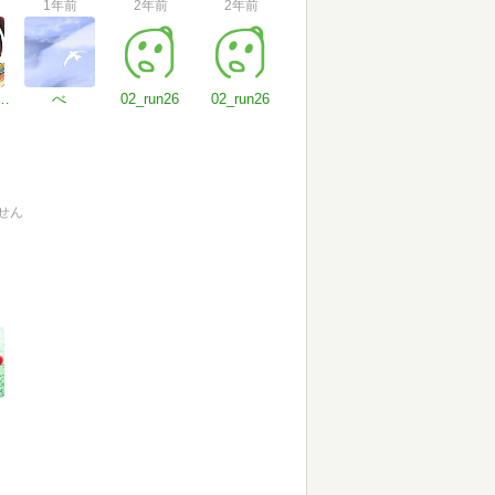
1年前
2年前
2年前
えど散りぬる漢
べ
02_run26
02_run26
せん