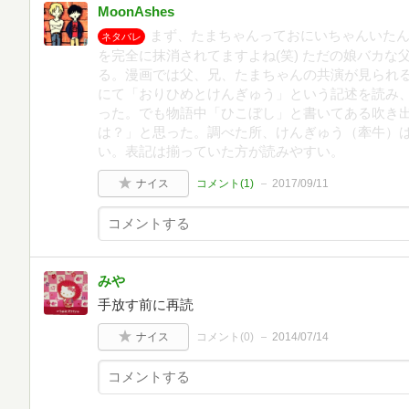
MoonAshes
まず、たまちゃんっておにいちゃんいたん
ネタバレ
を完全に抹消されてますよね(笑) ただの娘バカ
る。漫画では父、兄、たまちゃんの共演が見られ
にて「おりひめとけんぎゅう」という記述を読み
った。でも物語中「ひこぼし」と書いてある吹き
は？」と思った。調べた所、けんぎゅう（牽牛）
い。表記は揃っていた方が読みやすい。
ナイス
コメント(
1
)
2017/09/11
みや
手放す前に再読
ナイス
コメント(
0
)
2014/07/14