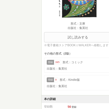
形式：文庫
出版社：集英社
試し読みする
※電子書籍ストアBOOK☆WALKERへ移動します
その他の形式（β版）
形式：コミック
登録
395
出版社：集英社
形式：Kindle版
登録
9
出版社：集英社
本の詳細
登録数
56
登録