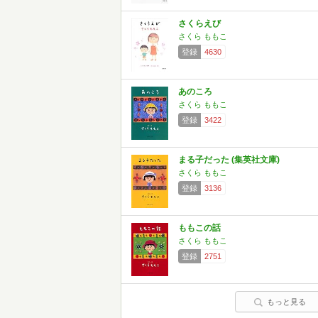
さくらえび
さくら ももこ
登録
4630
あのころ
さくら ももこ
登録
3422
まる子だった (集英社文庫)
さくら ももこ
登録
3136
ももこの話
さくら ももこ
登録
2751
もっと見る