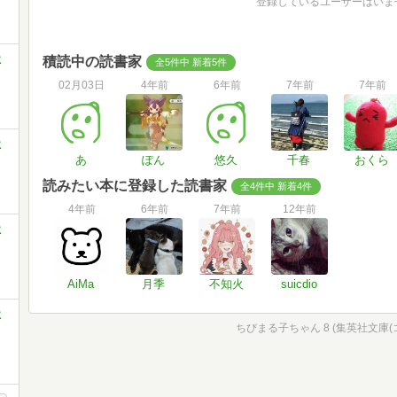
登録しているユーザーはいま
ミ
積読中の読書家
全5件中 新着5件
02月03日
4年前
6年前
7年前
7年前
ミ
あ
ぽん
悠久
千春
おくら
読みたい本に登録した読書家
全4件中 新着4件
4年前
6年前
7年前
12年前
ミ
AiMa
月季
不知火
suicdio
ミ
ちびまる子ちゃん 8 (集英社文庫(