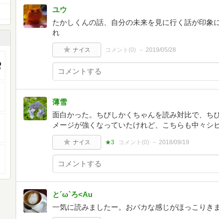
ユウ
たかしくんの話、自分の未来を見に行く話が印象
れ
ナイス
コメント(
0
)
2019/05/28
薄雪
面白かった。ちびしかくちゃんを読み対比で、ち
メージが強くなっていたけれど、こちらも中々シ
ナイス
★3
コメント(
0
)
2018/09/19
と´ω`ろ<Au
一気に読みましたー。おバカな感じがほっこりき