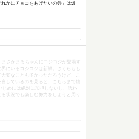
だれかにチョコをあげたいの巻」は爆
。まさかまるちゃんにコジコジが登場す
世界にいるコジコジは新鮮。さくらもも
て大変なことも多かっただろうけど、こ
公言しているのを見ると、こちらまで嬉
いじめには絶対に加担しないし、誘わ
なる状況でも楽しむ努力をしようと周り