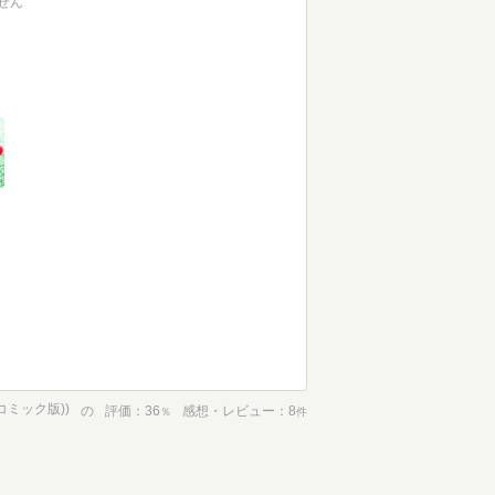
せん
コミック版))
の
評価
36
感想・レビュー
8
％
件