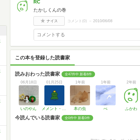
RC
たかしくんの巻
ナイス
コメント(
0
)
2010/06/08
ミ
この本を登録した読書家
ミ
読みおわった読書家
全47件中 新着8件
06月18日
01月25日
1年前
1年前
2年前
ミ
いのやん
メメント・モピ
本の虫
べ
ふかわ
今読んでいる読書家
全0件中 新着0件
ミ