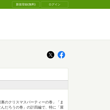
新規登録(無料)
ログイン
根裏のクリスマスパーティーの巻」「ま
なんだろうの巻」の計四編で、特に「屋