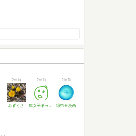
2年前
2年前
2年前
みずくさ
腐女子まっしぐら
緑虫＠漫画