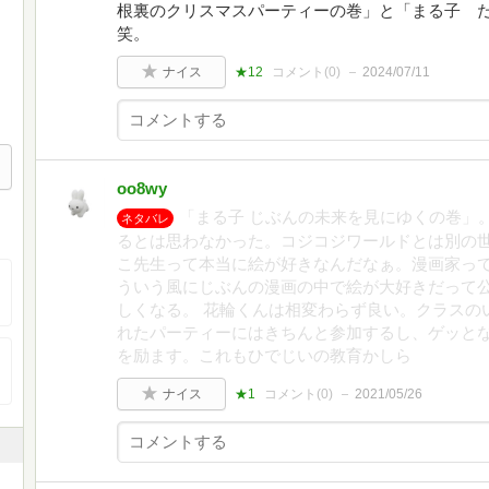
根裏のクリスマスパーティーの巻」と「まる子 
笑。
ナイス
★12
コメント(
0
)
2024/07/11
oo8wy
「まる子 じぶんの未来を見にゆくの巻」
ネタバレ
るとは思わなかった。コジコジワールドとは別の
こ先生って本当に絵が好きなんだなぁ。漫画家っ
ういう風にじぶんの漫画の中で絵が大好きだって
しくなる。 花輪くんは相変わらず良い。クラスの
れたパーティーにはきちんと参加するし、ゲッと
を励ます。これもひでじいの教育かしら
ナイス
★1
コメント(
0
)
2021/05/26