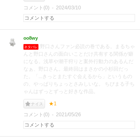
コメント(0)
2024/03/10
oo8wy
野口さんファン必読の巻である。まるちゃ
ネタバレ
んと野口さんの面白いことだけ共有する関係が癖
になる。浅草や潮干狩りと案外行動力のあるんだ
なぁ、野口さん。最終回はまさかの小杉回だっ
た。「...きっとまたすぐ会えるから」というもの
の、やっぱりちょっとさみしいな。 ちびまる子ち
ゃんはずっとずっと好きな作品。
★1
ナイス
コメント(0)
2021/05/26