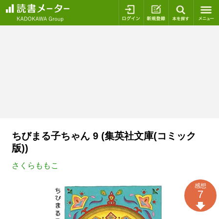
ログイン
新規登録
本を探
ちびまる子ちゃん 9 (集英社文庫(コミック
版))
さくらももこ
感想
7