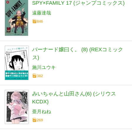
SPY×FAMILY 17 (ジャンプコミックス)
遠藤達哉
846
バーナード嬢曰く。 (8) (REXコミック
ス)
施川ユウキ
382
みいちゃんと山田さん(6) (シリウス
KCDX)
亜月ねね
269