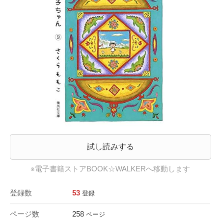
試し読みする
※電子書籍ストアBOOK☆WALKERへ移動します
登録数
53
登録
ページ数
258
ページ