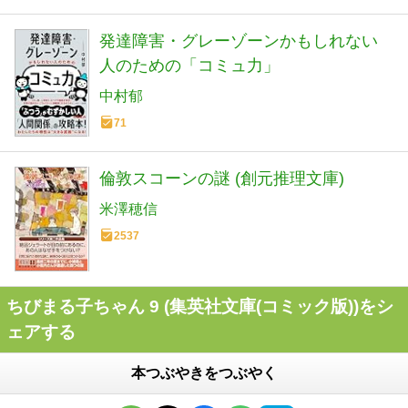
発達障害・グレーゾーンかもしれない
人のための「コミュ力」
中村郁
71
倫敦スコーンの謎 (創元推理文庫)
米澤穂信
2537
ちびまる子ちゃん 9 (集英社文庫(コミック版))をシ
ェアする
本つぶやきをつぶやく