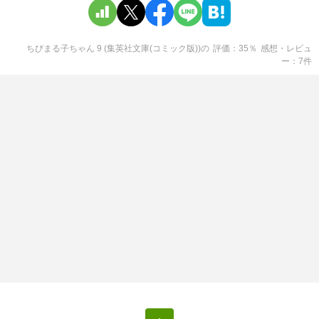
ちびまる子ちゃん 9 (集英社文庫(コミック版))
の
評価
35
％
感想・レビュ
ー
7
件