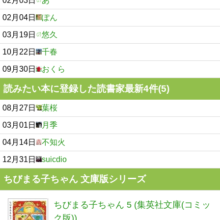
02月03日
あ
02月04日
ぽん
03月19日
悠久
10月22日
千春
09月30日
おくら
読みたい本に登録した読書家最新4件(5)
08月27日
葉桜
03月01日
月季
04月14日
不知火
12月31日
suicdio
ちびまる子ちゃん 文庫版シリーズ
ちびまる子ちゃん 5 (集英社文庫(コミッ
ク版))