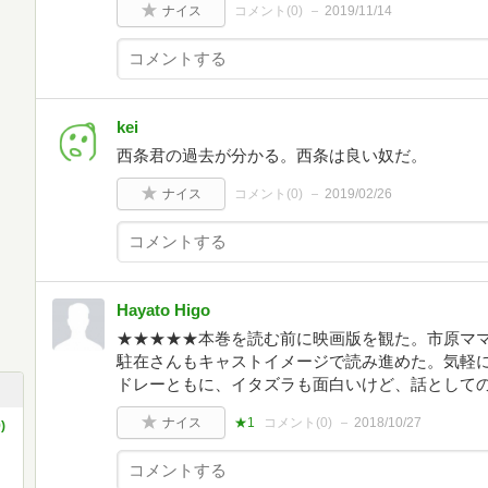
ナイス
コメント(
0
)
2019/11/14
kei
西条君の過去が分かる。西条は良い奴だ。
ナイス
コメント(
0
)
2019/02/26
Hayato Higo
★★★★★本巻を読む前に映画版を観た。市原マ
駐在さんもキャストイメージで読み進めた。気軽
ドレーともに、イタズラも面白いけど、話として
ナイス
★1
コメント(
0
)
2018/10/27
)