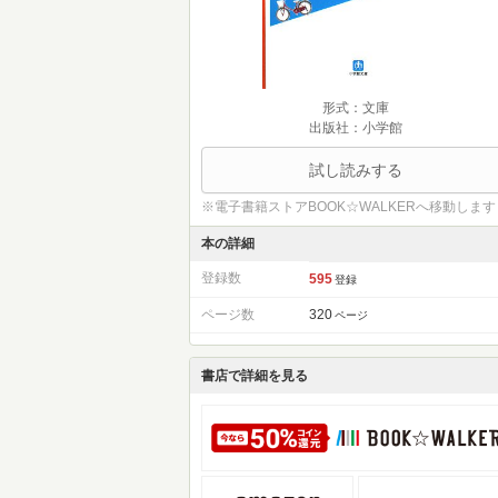
形式：文庫
出版社：小学館
試し読みする
※電子書籍ストアBOOK☆WALKERへ移動します
本の詳細
登録数
595
登録
ページ数
320
ページ
書店で詳細を見る