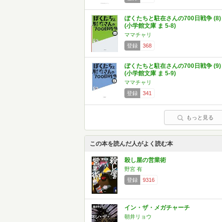
ぼくたちと駐在さんの700日戦争 (8)
(小学館文庫 ま 5-8)
ママチャリ
登録
368
ぼくたちと駐在さんの700日戦争 (9)
(小学館文庫 ま 5-9)
ママチャリ
登録
341
もっと見る
この本を読んだ人がよく読む本
殺し屋の営業術
野宮 有
登録
9316
イン・ザ・メガチャーチ
朝井リョウ