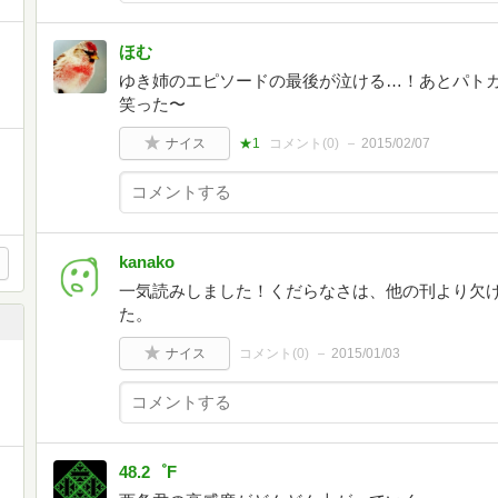
ほむ
ゆき姉のエピソードの最後が泣ける…！あとパトカ
笑った〜
ナイス
★1
コメント(
0
)
2015/02/07
kanako
一気読みしました！くだらなさは、他の刊より欠
た。
ナイス
コメント(
0
)
2015/01/03
48.2゜F