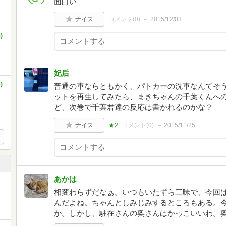
面白い
ナイス
コメント(
0
)
2015/12/03
)
妃后
)
普通の車ならともかく、パトカーの洗車なんてそう
ットを再生してみたら、まきちゃんの千葉くんへ
ど、次巻で千葉君達の反応は書かれるのかな？
ナイス
★2
コメント(
0
)
2015/11/25
あかは
相変わらずだなぁ。いつもいたずら三昧で、今回
んだよね。ちゃんとしみじみするところもある。
か。しかし、駐在さんの奥さんはかっこいいわ。