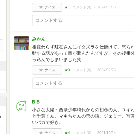
ナイス
★1
コメント(
0
)
2024/03/03
みかん
相変わらず駐在さんにイタズラを仕掛けて、怒ら
動する話があって目が潤んだんですが、その後番
っ込んでしまいました笑
ナイス
★3
コメント(
0
)
2024/02/23
B B
小さな太陽・西条少年時代からの初恋の人、ユキ
と千葉くん、マキちゃんの恋の話。ジェミー、写
いバカで好き。
ナイス
★4
コメント(
0
)
2021/10/24