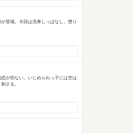
姉が登場。今回は洗車しっぱなし。懲り
初恋が切ない。いじめられっ子には空は
く刺さる。