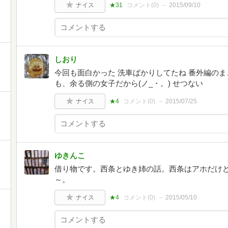
ナイス
★31
コメント(
0
)
2015/09/10
しおり
今回も面白かった 洗車ばかりしてたね 番外編の
も、余る側の女子だから(ノ_・。) せつない
ナイス
★4
コメント(
0
)
2015/07/25
ゆきんこ
借り物です。西条とゆき姉の話。西条はアホだけ
～。
ナイス
★4
コメント(
0
)
2015/05/10