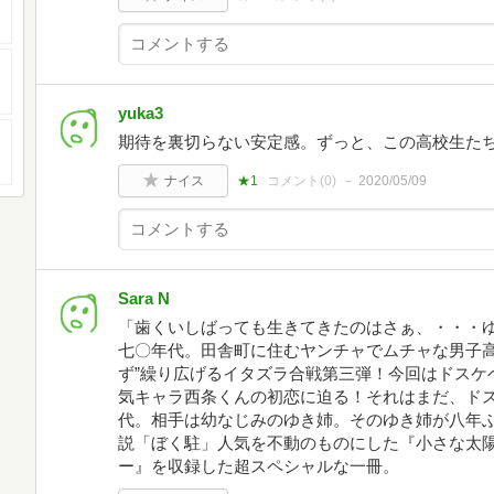
yuka3
期待を裏切らない安定感。ずっと、この高校生た
ナイス
★1
コメント(
0
)
2020/05/09
Sara N
「歯くいしばっても生きてきたのはさぁ、・・・
七〇年代。田舎町に住むヤンチャでムチャな男子高
ず”繰り広げるイタズラ合戦第三弾！今回はドスケ
気キャラ西条くんの初恋に迫る！それはまだ、ド
代。相手は幼なじみのゆき姉。そのゆき姉が八年
説「ぼく駐」人気を不動のものにした『小さな太
ー』を収録した超スペシャルな一冊。