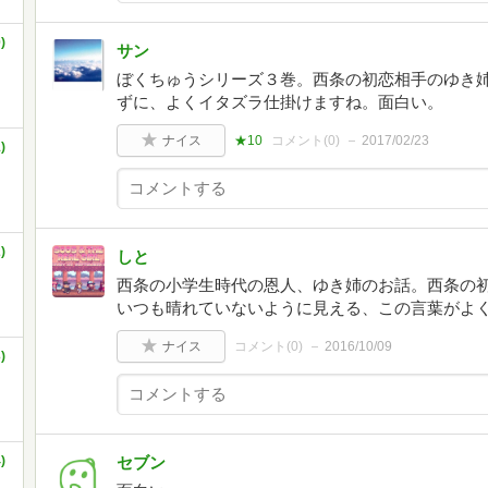
)
サン
ぼくちゅうシリーズ３巻。西条の初恋相手のゆき
ずに、よくイタズラ仕掛けますね。面白い。
ナイス
★10
コメント(
0
)
2017/02/23
)
)
しと
西条の小学生時代の恩人、ゆき姉のお話。西条の
いつも晴れていないように見える、この言葉がよ
ナイス
コメント(
0
)
2016/10/09
)
)
セブン