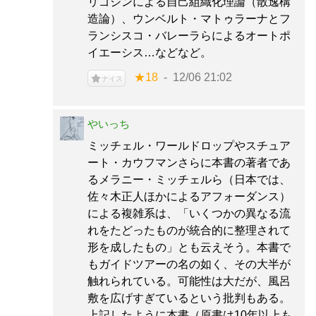
リゴジンによる自己組織化理論（散逸構
造論）、ウンベルト・マトゥラーナとフ
ランシスコ・バレーラらによるオートポ
イエーシス…などなど。
★18
12/06 21:02
ナイス
やいっち
ミッチェル・ワールドロップやスチュア
ート・カウフマンさらに本書の著者であ
るメラニー・ミッチェルら（日本では、
佐々木正人ほかによるアフォーダンス）
による複雑系は、「いくつかの異なる流
れをたどったものが統合的に整理されて
形を成したもの」とも云えそう。本書で
もガイドツアーの名の如く、その大半が
触れられている。可能性は大だが、風呂
敷を広げすぎているという批判もある。
上記したように本書（原書は10年以上も