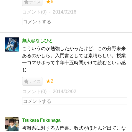
★6
ナイス
コメント(0)
2014/02/16
無人@なしひと
こういうのが勉強したかったけど、この分野未来
あるのかしら。入門書としては素晴らしい。授業
一コマサボって半年十五時間かけて読むといい感
じ
★2
ナイス
コメント(0)
2014/02/02
Tsukasa Fukunaga
複雑系に対する入門書。数式がほとんど出てこな