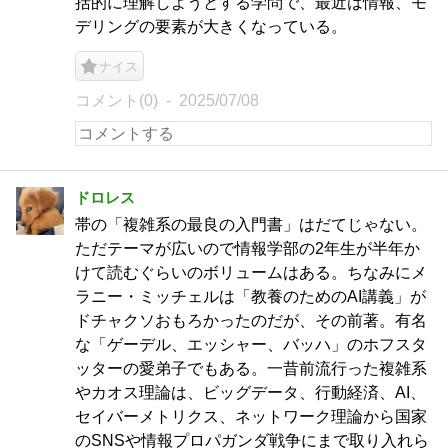
括的に理解しようとする学問で、最近は情報、モ
デリングの要素が大きくなっている。
ナイス
コメント(0)
2025/07/08
ドロレス
帯の「複雑系の最良の入門書」はだてじゃない。
ただテーマが広いので情報学部の2年生が半年か
けて読むぐらいのボリュームはある。ちなみにメ
ラニー・ミッチェルは「教養のためのAI講義」が
ドチャクソおもろかったのだが、その前著。有名
な「ゲーデル、エッシャー、バッハ」のホフスタ
ッターの愛弟子でもある。一昔前流行った複雑系
やカオス理論は、ビッグデータ、行動経済、AI、
セイバーメトリクス、ネットワーク理論から国家
のSNSや情報プロパガンダ戦争にまで取り入れら