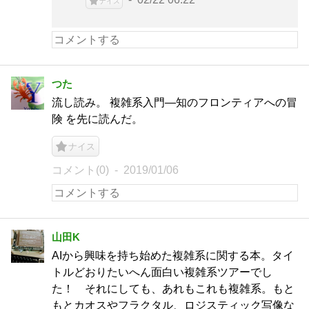
ナイス
つた
流し読み。 複雑系入門―知のフロンティアへの冒
険 を先に読んだ。
ナイス
コメント(0)
2019/01/06
山田K
AIから興味を持ち始めた複雑系に関する本。タイ
トルどおりたいへん面白い複雑系ツアーでし
た！ それにしても、あれもこれも複雑系。もと
もとカオスやフラクタル、ロジスティック写像な