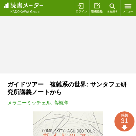
ログイン
新規登録
本を探
ガイドツアー 複雑系の世界: サンタフェ研
究所講義ノートから
メラニーミッチェル
,
高橋洋
感想
31