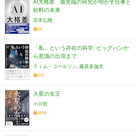
AI大格差 最先端の研究が明かす仕事と
給料の未来
宮本弘曉
50
「私」という存在の科学: ビッグバンか
ら意識の出現まで
ティム・コールソン
藤原多伽夫
104
火星の女王
小川哲
2059