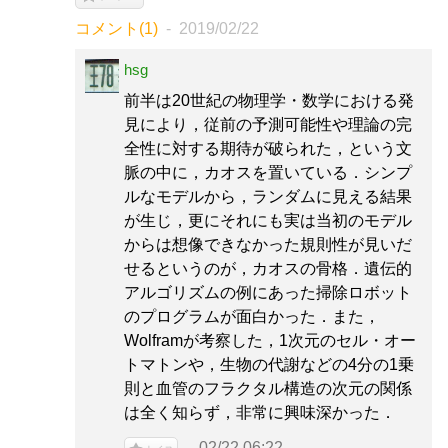
コメント(1)
2019/02/22
hsg
前半は20世紀の物理学・数学における発
見により，従前の予測可能性や理論の完
全性に対する期待が破られた，という文
脈の中に，カオスを置いている．シンプ
ルなモデルから，ランダムに見える結果
が生じ，更にそれにも実は当初のモデル
からは想像できなかった規則性が見いだ
せるというのが，カオスの骨格．遺伝的
アルゴリズムの例にあった掃除ロボット
のプログラムが面白かった．また，
Wolframが考察した，1次元のセル・オー
トマトンや，生物の代謝などの4分の1乗
則と血管のフラクタル構造の次元の関係
は全く知らず，非常に興味深かった．
02/22 06:22