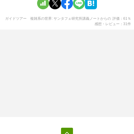
ガイドツアー 複雑系の世界: サンタフェ研究所講義ノートから
の
評価
61
％
感想・レビュー
31
件