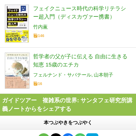
フェイクニュース時代の科学リテラシ
ー超入門（ディスカヴァー携書）
竹内薫
146
哲学者の父が子に伝える 自由に生きる
知恵 15歳のエチカ
フェルナンド・サバテール
山本朝子
16
ガイドツアー 複雑系の世界: サンタフェ研究所講
義ノートからをシェアする
本つぶやきをつぶやく