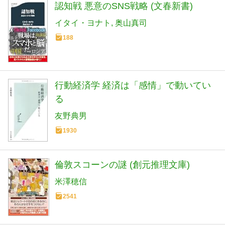
認知戦 悪意のSNS戦略 (文春新書)
イタイ・ヨナト
奥山真司
188
行動経済学 経済は「感情」で動いてい
る
友野典男
1930
倫敦スコーンの謎 (創元推理文庫)
米澤穂信
2541