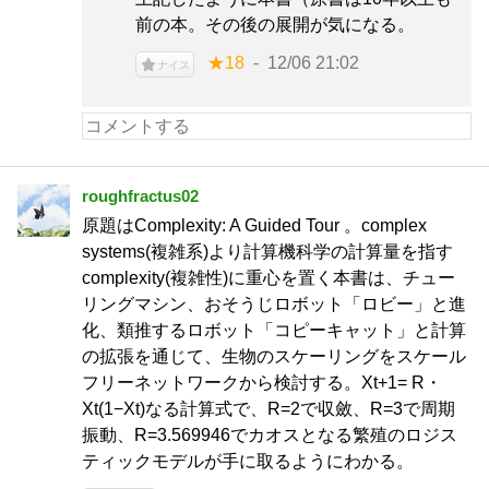
前の本。その後の展開が気になる。
★18
12/06 21:02
ナイス
roughfractus02
原題はComplexity: A Guided Tour 。complex
systems(複雑系)より計算機科学の計算量を指す
complexity(複雑性)に重心を置く本書は、チュー
リングマシン、おそうじロボット「ロビー」と進
化、類推するロボット「コピーキャット」と計算
の拡張を通じて、生物のスケーリングをスケール
フリーネットワークから検討する。Xt+1= R・
Xt(1−Xt)なる計算式で、R=2で収斂、R=3で周期
振動、R=3.569946でカオスとなる繁殖のロジス
ティックモデルが手に取るようにわかる。