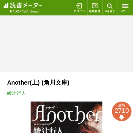
ログイン
新規登録
本を探
Another(上) (角川文庫)
綾辻行人
感想
2719