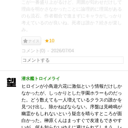
こが一番盛り上がるけど、周囲が匂わせだけして
理由を明かさなかったことに論理的に理屈がある
のも流石。作者都合で進まずにキャラがしっかり
考えているのが良いね。死者は誰か？続きが楽し
み。
★10
ナイス
コメント(0)
2026/07/04
潜水艦トロイメライ
ヒロインが小鳥遊六花に激似という情報だけしか
なかったが、しっかりとした学園ホラーものだっ
た。どう数えても一人増えているクラスの誰かを
見つけ出し、除かねばならない。序盤は見崎鳴が
幽霊かもしれないという疑念を晴らすところが面
白かった。榊原くんはまっすぐで友達もできやす
いが、何も知らないゆえに避けられてしまう。レ