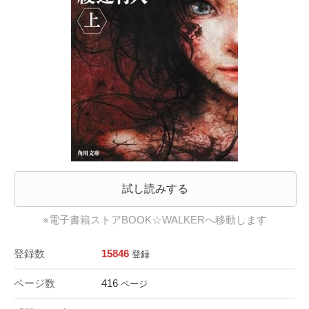
試し読みする
※電子書籍ストアBOOK☆WALKERへ移動します
登録数
15846
登録
ページ数
416
ページ