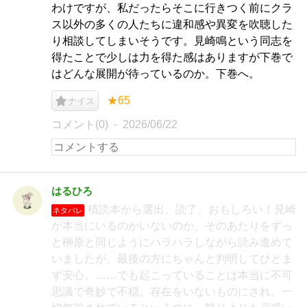
わけですが、私だったらそこに行きつく前にクラ
ス以外の多くの人たちに違和感や異変を吹聴した
り相談してしまいそうです。見崎鳴という同志を
得たことで少しは力を得た感はありますが下巻で
はどんな展開が待っているのか。下巻へ。
★65
ナイス
コメント(0)
2026/06/22
はるひろ
積読本から選出、読了。おもしろい！見崎
ネタバレ
が本当にいるのかいないのか、そのあたりをずっ
と榊原と同じようにハラハラしながら読み進めて
いましたが、最後の方にちゃんと判明してひとま
ず安心。……でも起こっていることは本当に不可
思議で奇妙で不穏。存在をいないものにされ、一