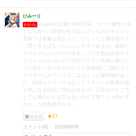
ひみーり
Audible+読書の同時読み。ホラー耐性が全
ネタバレ
くなく徐々に段階を経て読んでいるのでそういう
意味では本書は良かった。じっくりと腰を据えて
（悪く言えばもったいぶって中々進まない展開に
イライラしつつの方が本音）けど文章は読みやす
くストレスがないので流石ベテラン作家の腕とい
った所か。主人公がやたらと見崎鳴にご熱心でス
トーカーじみていてそこはちょっと違和感があっ
た、純粋なホラーではなくミステリーの要素が強
く気になる設定に関心があるが、正直今のところ
とても面白いとは言えないので下巻でどう転がす
のか、九官鳥苦手かも。
★17
ナイス
コメント(0)
2026/06/08