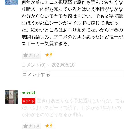
何年か前にアニメ視聴済で原作も読んでみたくな
り購入。内容を知っているとはいえ事情がなかな
か分からないモヤモヤ感はすごい。でも文字で読
むほうが死亡シーンがマイルドに感じて助かっ
た。細かいところはあまり覚えてないから下巻の
展開も楽しみ。アニメのときも思ったけど恒一が
ストーカー気質すぎる。
★8
ナイス
コメント(0)
2026/05/10
mizuki
驚きはあまりなく予想通りというか、でも
ネタバレ
だいぶよいスピードで読了。目次から1年ないの
がわかるのでどうなるか期待。
★8
ナイス