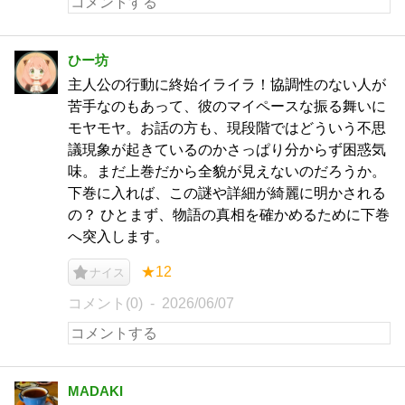
ひー坊
主人公の行動に終始イライラ！協調性のない人が
苦手なのもあって、彼のマイペースな振る舞いに
モヤモヤ。お話の方も、現段階ではどういう不思
議現象が起きているのかさっぱり分からず困惑気
味。まだ上巻だから全貌が見えないのだろうか。
下巻に入れば、この謎や詳細が綺麗に明かされる
の？ ひとまず、物語の真相を確かめるために下巻
へ突入します。
★12
ナイス
コメント(0)
2026/06/07
MADAKI