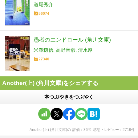
道尾秀介
56074
愚者のエンドロール (角川文庫)
米澤穂信
高野音彦
清水厚
27340
Another(上) (角川文庫)をシェアする
本つぶやきをつぶやく
Another(上) (角川文庫)
の
評価
36
％
感想・レビュー
2719
件