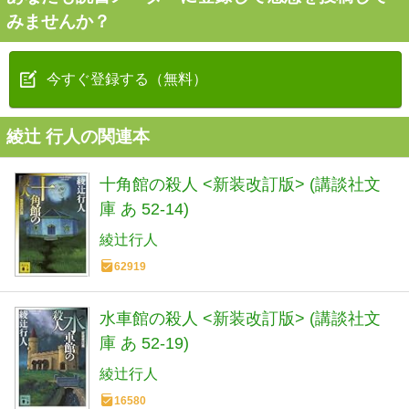
みませんか？
今すぐ登録する（無料）
綾辻 行人の関連本
十角館の殺人 <新装改訂版> (講談社文
庫 あ 52-14)
綾辻行人
62919
水車館の殺人 <新装改訂版> (講談社文
庫 あ 52-19)
綾辻行人
16580