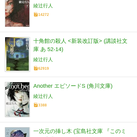
綾辻行人
14272
十角館の殺人 <新装改訂版> (講談社文
庫 あ 52-14)
綾辻行人
62919
Another エピソードS (角川文庫)
綾辻行人
3388
一次元の挿し木 (宝島社文庫 『このミ