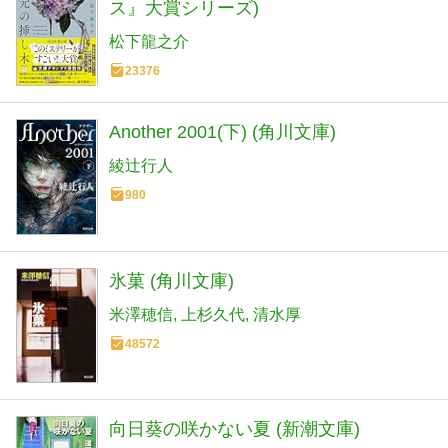
ス』大賞シリーズ)
松下龍之介
23376
Another 2001(下) (角川文庫)
綾辻行人
980
氷菓 (角川文庫)
米澤穂信
上杉久代
清水厚
48572
向日葵の咲かない夏 (新潮文庫)