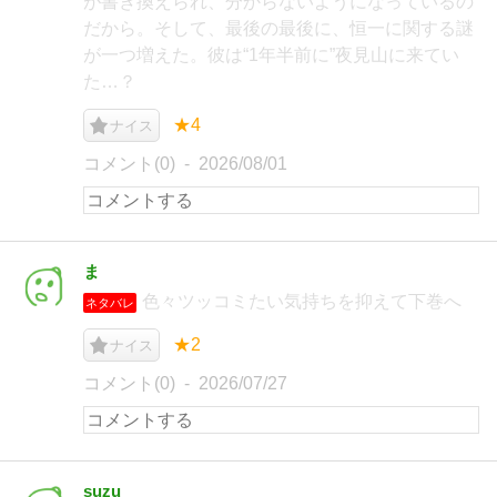
が書き換えられ、分からないようになっているの
だから。そして、最後の最後に、恒一に関する謎
が一つ増えた。彼は“1年半前に”夜見山に来てい
た…？
★4
ナイス
コメント(0)
2026/08/01
ま
色々ツッコミたい気持ちを抑えて下巻へ
ネタバレ
★2
ナイス
コメント(0)
2026/07/27
suzu