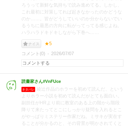
ろうって新鮮な気持ちで読み進めてる。しかし、
これ最初に対策してれば起きなかったのかどうな
のか……。皆がどうしていいのか分からないでい
るうちに最悪の方向に転がってってる感じよね。
ハラハラドキドキしながら下巻へ……
★5
ナイス
コメント(0)
2026/07/07
読書家さん#VnFUce
綾辻作品のホラーを初めて読んだ、という
ネタバレ
よりホラー小説を初めて読んだがとても面白い。
副担任がHRより前に教室のある上の階から階段
降りて来たってとこにしっかり疑問を入れるとこ
がやっぱりミステリー作家だね。ミサキが実在す
ることが分かるのと、その背景が明かされてくと