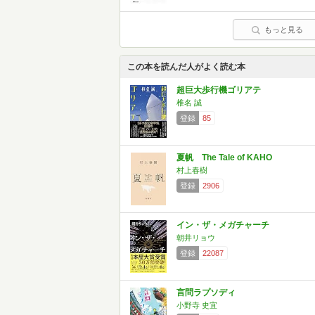
もっと見る
この本を読んだ人がよく読む本
超巨大歩行機ゴリアテ
椎名 誠
登録
85
夏帆 The Tale of KAHO
村上春樹
登録
2906
イン・ザ・メガチャーチ
朝井リョウ
登録
22087
言問ラプソディ
小野寺 史宜