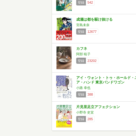
登録
542
成瀬は都を駆け抜ける
宮島未奈
登録
12677
カフネ
阿部 暁子
登録
23202
アイ・ウォント・トゥ・ホールド・
ア・ハンド 東京バンドワゴン
小路 幸也
登録
388
片見里足立アフェクション
小野寺 史宜
登録
285