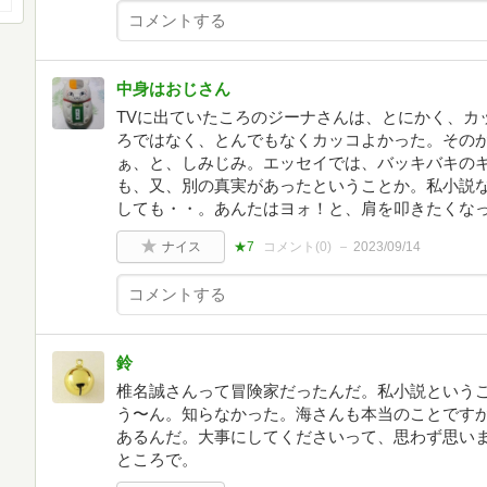
中身はおじさん
TVに出ていたころのジーナさんは、とにかく、カ
ろではなく、とんでもなくカッコよかった。その
ぁ、と、しみじみ。エッセイでは、バッキバキの
も、又、別の真実があったということか。私小説
しても・・。あんたはヨォ！と、肩を叩きたくな
ナイス
★7
コメント(
0
)
2023/09/14
鈴
椎名誠さんって冒険家だったんだ。私小説という
う〜ん。知らなかった。海さんも本当のことですか
あるんだ。大事にしてくださいって、思わず思い
ところで。