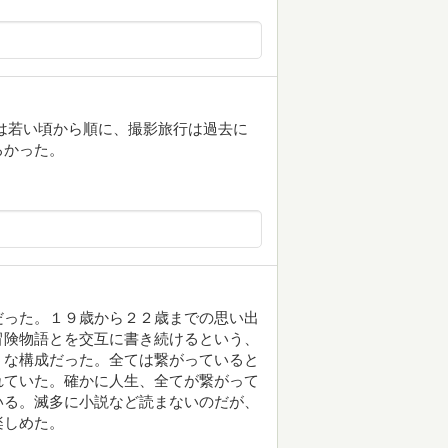
は若い頃から順に、撮影旅行は過去に
ろかった。
だった。１９歳から２２歳までの思い出
冒険物語とを交互に書き続けるという、
うな構成だった。全ては繋がっていると
れていた。確かに人生、全てが繋がって
いる。滅多に小説など読まないのだが、
楽しめた。