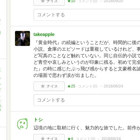
ナイス
★10
コメント(
0
)
2018/09/20
ふ
さ
筒
takeapple
『黄金時代』の続編ということだが、時間的に後
小説。倉庫のエピソードは重複しているけれど、
ど写真のことなど触れていない。同じ自伝的小説
ど青空や哀しみというのが印象に残る。初めて完
た』の時に感じたぶっ飛び感からすると文豪椎名
原
の場面で思わず涙が出ました。
野
,
ナイス
★25
コメント(
0
)
2018/06/24
,
村
子
林
,
内
トシ
辺境の地に取材に行く、魅力的な旅でした。前作
ナイス
★4
コメント(
0
)
2018/06/16