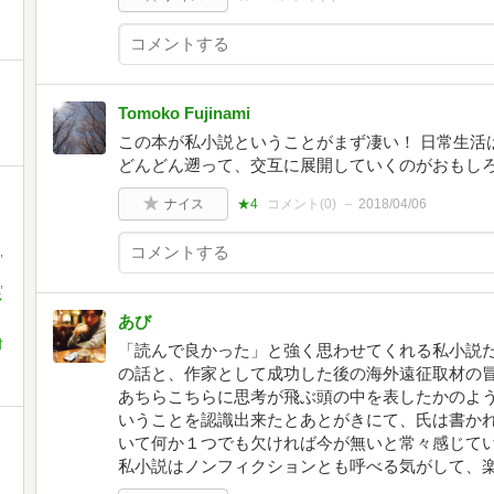
Tomoko Fujinami
この本が私小説ということがまず凄い！ 日常生活
どんどん遡って、交互に展開していくのがおもし
ナイス
★4
コメント(
0
)
2018/04/06
,
,
多
あび
村
「読んで良かった」と強く思わせてくれる私小説
の話と、作家として成功した後の海外遠征取材の
あちらこちらに思考が飛ぶ頭の中を表したかのよ
いうことを認識出来たとあとがきにて、氏は書か
いて何か１つでも欠ければ今が無いと常々感じて
私小説はノンフィクションとも呼べる気がして、