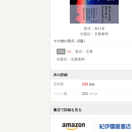
形式：単行本
出版社：文藝春秋
その他の形式（β版）
形式：文庫
登録
111
出版社：文藝春秋
本の詳細
登録数
153
登録
ページ数
331
ページ
書店で詳細を見る