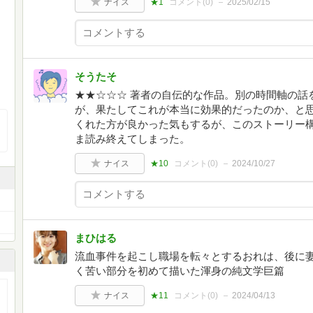
ナイス
★1
コメント(
0
)
2025/02/15
そうたそ
★★☆☆☆ 著者の自伝的な作品。別の時間軸の話
が、果たしてこれが本当に効果的だったのか、と
くれた方が良かった気もするが、このストーリー
ま読み終えてしまった。
ナイス
★10
コメント(
0
)
2024/10/27
まひはる
流血事件を起こし職場を転々とするおれは、後に
く苦い部分を初めて描いた渾身の純文学巨篇
ナイス
★11
コメント(
0
)
2024/04/13