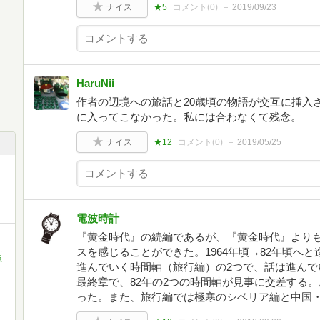
ナイス
★5
コメント(
0
)
2019/09/23
HaruNii
作者の辺境への旅話と20歳頃の物語が交互に挿入
に入ってこなかった。私には合わなくて残念。
ナイス
★12
コメント(
0
)
2019/05/25
電波時計
『黄金時代』の続編であるが、『黄金時代』より
,
スを感じることができた。1964年頃→82年頃へと
坂
進んでいく時間軸（旅行編）の2つで、話は進んで
最終章で、82年の2つの時間軸が見事に交差する
った。また、旅行編では極寒のシベリア編と中国