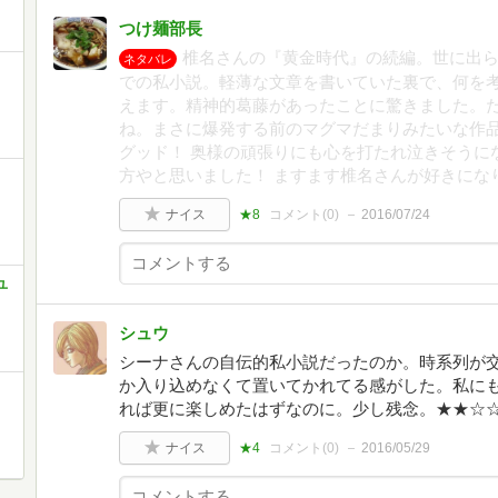
つけ麺部長
椎名さんの『黄金時代』の続編。世に出
ネタバレ
での私小説。軽薄な文章を書いていた裏で、何を
えます。精神的葛藤があったことに驚きました。
ね。まさに爆発する前のマグマだまりみたいな作品
グッド！ 奥様の頑張りにも心を打たれ泣きそうに
方やと思いました！ ますます椎名さんが好きにな
ナイス
★8
コメント(
0
)
2016/07/24
ユ
シュウ
シーナさんの自伝的私小説だったのか。時系列が
か入り込めなくて置いてかれてる感がした。私に
れば更に楽しめたはずなのに。少し残念。★★☆
ナイス
★4
コメント(
0
)
2016/05/29