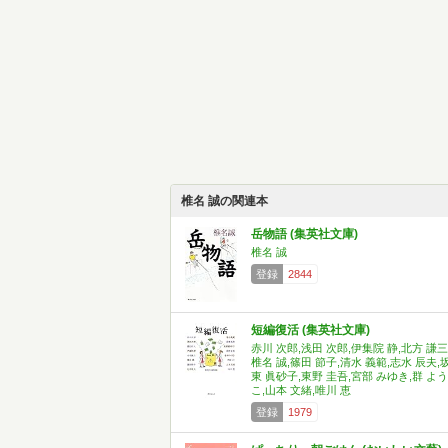
椎名 誠の関連本
岳物語 (集英社文庫)
椎名 誠
登録
2844
短編復活 (集英社文庫)
赤川 次郎,浅田 次郎,伊集院 静,北方 謙三
椎名 誠,篠田 節子,清水 義範,志水 辰夫,
東 眞砂子,東野 圭吾,宮部 みゆき,群 よう
こ,山本 文緒,唯川 恵
登録
1979