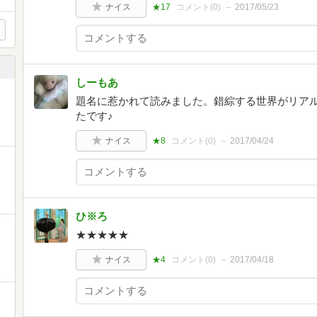
ナイス
★17
コメント(
0
)
2017/05/23
しーもあ
題名に惹かれて読みました。錯綜する世界がリア
たです♪
ナイス
★8
コメント(
0
)
2017/04/24
ひ※ろ
★★★★★
ナイス
★4
コメント(
0
)
2017/04/18