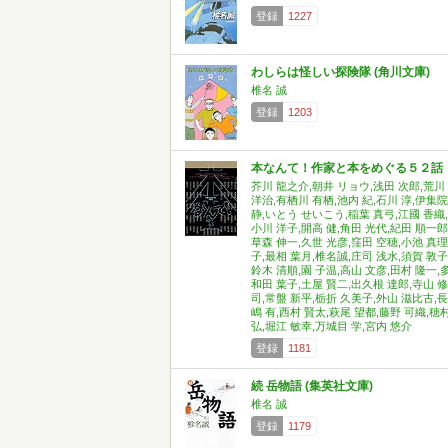
登録
1227
わしらは怪しい探険隊 (角川文庫)
椎名 誠
登録
1203
本なんて！作家と本をめぐる５２話
芥川 龍之介,朝井 リョウ,浅田 次郎,荒川
洋治,有栖川 有栖,池内 紀,石川 淳,伊集院
静,いとう せいこう,稲葉 真弓,江國 香織,
小川 洋子,開高 健,角田 光代,紀田 順一郎
草森 伸一,久世 光彦,窪田 空穂,小池 真理
子,最相 葉月,椎名誠,庄司 浅水,須賀 敦子
鈴木 清順,園 子温,高山 文彦,田村 隆一,
和田 葉子,土屋 賢二,出久根 達郎,寺山 修
司,常盤 新平,栃折 久美子,外山 滋比古,長
嶋 有,西村 賢太,萩尾 望都,藤野 可織,穂
弘,堀江 敏幸,万城目 学,宮内 悠介
登録
1181
続 岳物語 (集英社文庫)
椎名 誠
登録
1179