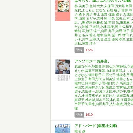
ぱっちり、朝ごはん (おいしい文藝)
林 芙美子,色川 武大,久保田 万太郎,角田
光代,よしもと ばなな,石垣 綾子,堀井 和
子,森下 典子,井上 荒野,佐藤 雅子,万城目
学,山崎 まどか,吉村 昭,小泉 武夫,山本 
みこ,團 伊玖磨,椎名 誠,西川 治,東海林 
だお,池波 正太郎,小林 聡美,阿川 佐和子,
蜂飼 耳,渡辺 淳一,向田 邦子,河野 裕子,
井 ともみ,堀江 敏幸,窪島 誠一郎,増田 れ
い子,川本 三郎,久住 昌之,徳岡 孝夫,立原
正秋,佐野 洋子
登録
1726
アンソロジー お弁当。
武田百合子,池部良,阿川弘之,南伸坊,立
えりか,坂東三津五郎,山本周五郎,よしも
とばなな,酒井順子,白石公子,池波志乃,
上弥生子,角田光代,吉川英治,筒井ともみ
穂村弘,阿川佐和子,杉浦日向子,高浜虚子
幸田文,東海林さだお,泉昌之,吉村昭,沢
貞子,吉田健一,池波正太郎,中坊公平,獅
文六,金井美恵子,内田百けん,原田宗典,
真理子,椎名誠,川本三郎,木内昇,江國香織
宇野千代,華恵,向田邦子,入江相政,洲之
徹
登録
1610
アド・バード (集英社文庫)
椎名 誠