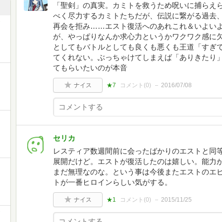
「聖剣」の真実。カミトを救うため呪いに捕らえ
べく尽力するカミトたちだが、伝説に繋がる過去
再会を拒み……エスト復活へのあれこれ＆いよい
が、やっぱりなんか求心力というかワクワク感に
としてもバトルとしても良くも悪くも王道「すぎ
てくれない。ぶっちゃけてしまえば「ありきたり
てもらいたいのが本音
ナイス
★7
コメント(
0
)
2016/07/08
セリカ
レスティア数週間前に会ったばかりのエストと同
展開だけど。エストが復活したのは嬉しい。能力
まだ無理なのな。という事は今後またエストのエ
トが一番ヒロインらしい気がする。
ナイス
★1
コメント(
0
)
2015/11/25