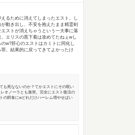
抑えるために消えてしまったエスト。し
自が動き出し、不安を抱えたまま精霊剣
なエストが消えちゃうという一大事に落
達。エリスの黒下着は攻めてたねぇwし
のw?肝心のエストはカミトに同化し
る罪。結果的に戻ってきてよかったけ
ても死なないのか？てかエストにその呪い
たレオノーラとも激突。完全にエスト復活の
トの餌食にwどれだけハーレム増やせばい