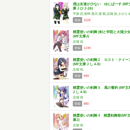
僕は友達が少ない ゆにばーす (MF
庫 J ひ 2-26)
平坂 読,裕時 悠示,渡 航,志瑞 祐,さがら 
登録
1529
精霊使いの剣舞 (剣と学院と火猫少女
(MF文庫J)
志瑞 祐
登録
1239
精霊使いの剣舞２ ロスト・クイー
(MF文庫 J し 4-8)
志瑞 祐
登録
949
精霊使いの剣舞３ 風の誓約 (MF文
J し 4-9)
志瑞 祐
登録
880
精霊使いの剣舞 4 精霊剣舞祭(MF
庫J)
志瑞 祐