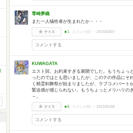
零崎夢織
また一人犠牲者が生まれたか・・・
ナイス
★1
コメント(
0
)
2015/03/07
KUWAGATA
文
エスト回。お約束すぎる展開でした。もうちょっ
ったのではとも思いましたが、このテの作品にそ
く精霊剣舞祭が始まりましたが、ラブコメパート
緊迫感が感じられない。もうちょっとメリハリの
～。
ナイス
★6
コメント(
0
)
2015/02/06