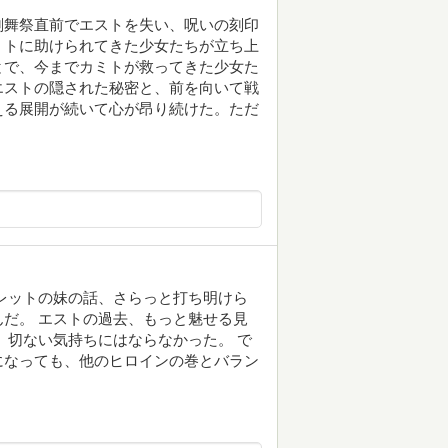
剣舞祭直前でエストを失い、呪いの刻印
ミトに助けられてきた少女たちが立ち上
とで、今までカミトが救ってきた少女た
エストの隠された秘密と、前を向いて戦
える展開が続いて心が昂り続けた。ただ
レットの妹の話、さらっと打ち明けら
だ。 エストの過去、もっと魅せる見
、切ない気持ちにはならなかった。 で
になっても、他のヒロインの巻とバラン