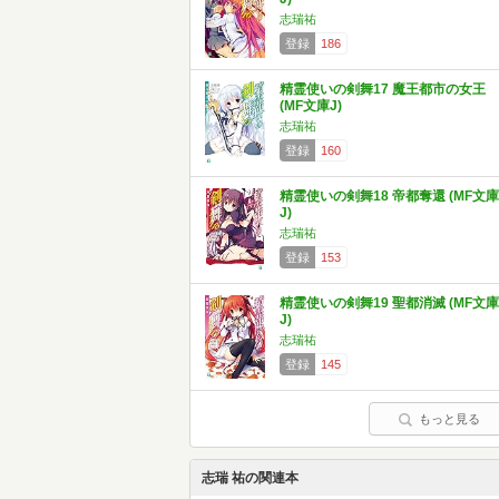
志瑞祐
登録
186
精霊使いの剣舞17 魔王都市の女王
(MF文庫J)
志瑞祐
登録
160
精霊使いの剣舞18 帝都奪還 (MF文庫
J)
志瑞祐
登録
153
精霊使いの剣舞19 聖都消滅 (MF文庫
J)
志瑞祐
登録
145
もっと見る
志瑞 祐の関連本