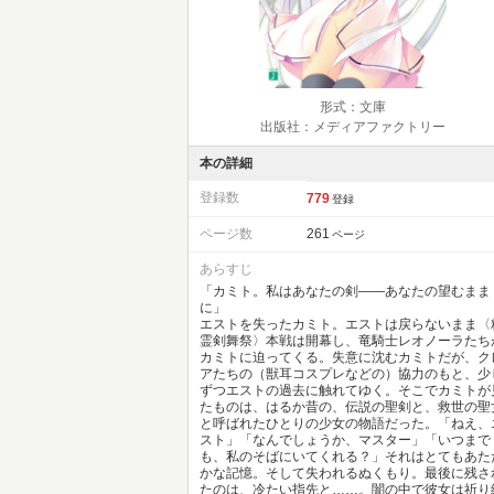
形式：文庫
出版社：メディアファクトリー
本の詳細
登録数
779
登録
ページ数
261
ページ
あらすじ
「カミト。私はあなたの剣――あなたの望むまま
に」
エストを失ったカミト。エストは戻らないまま〈
霊剣舞祭〉本戦は開幕し、竜騎士レオノーラたち
カミトに迫ってくる。失意に沈むカミトだが、ク
アたちの（獣耳コスプレなどの）協力のもと、少
ずつエストの過去に触れてゆく。そこでカミトが
たものは、はるか昔の、伝説の聖剣と、救世の聖
と呼ばれたひとりの少女の物語だった。「ねえ、
スト」「なんでしょうか、マスター」「いつまで
も、私のそばにいてくれる？」それはとてもあた
かな記憶。そして失われるぬくもり。最後に残さ
たのは、冷たい指先と……。闇の中で彼女は祈り