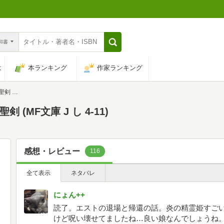
n和書
は
本ランキング
作家ランキング
4-11)
(MF文庫 J し 4-11)
感想・レビュー
116
全て表示
ネタバレ
にょん++
読了。エストの退場と帰還の話。炎の精霊姫すご
けど呪い壊せてましたね…良い娘なんでしょうね