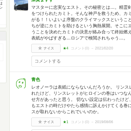
は
マスターに忠実なエスト。その秘密とは…。精霊
ン
をつけられたカミト。そんな神戸を救うため、カ
がる！！いよいよ序盤のクライマックスというこ
ちが逆にカミトを助けるという胸熱展開。そこに
うことを決めたカミトの決意が絡み合って終始燃
表紙がやばすぎる…ロシアで検閲されちゃう…。
ナイス
★4
コメント(
0
)
2021/02/20
青色
レオノーラは表紙にならないんだろうか。 リンス
れたけど、リンスレットがヒロインの巻はいつなん
せ方があったと思う。 切ない設定は伝わったけど
もエストの時だけやたら感情に訴えかけてくる巻
スが取れないからこれでいいのか。
ナイス
★1
コメント(
0
)
2019/08/06