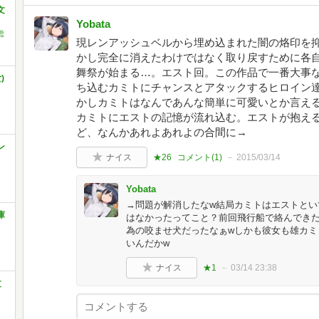
文
Yobata
総
現レンアッシュベルから埋め込まれた闇の烙印を
かし完全に消えたわけではなく取り戻すために各
舞祭が始まる…。エスト回。この作品で一番大事
)
ち込むカミトにチャンスとアタックするヒロイン
かしカミトはなんであんな簡単に可愛いとか言える
カミトにエストの記憶が流れ込む。エストが抱え
ど、なんかあれよあれよの合間に→
ン
ナイス
★26
コメント(
1
)
2015/03/14
Yobata
→問題が解消したなw結局カミトはエストとい
庫
はなかったってこと？前回飛行船で絡んでき
為の咬ませ犬だったなぁwしかも彼女も雄カミ
いんだかw
ナイス
★1
03/14 23:38
文