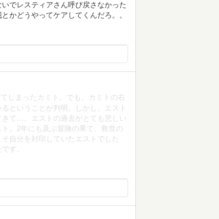
ないでレスティアさん呼び戻さなかった
我とかどうやってケアしてくんだろ。。
ってしまったカミト。でも、カミトの右
いるということが判明。しかし、エスト
てきて…。エストの過去がとても悲しい
ト。2年にも及ぶ冒険の果て、救世の
こそ自分を封印していたエストでした
たです。