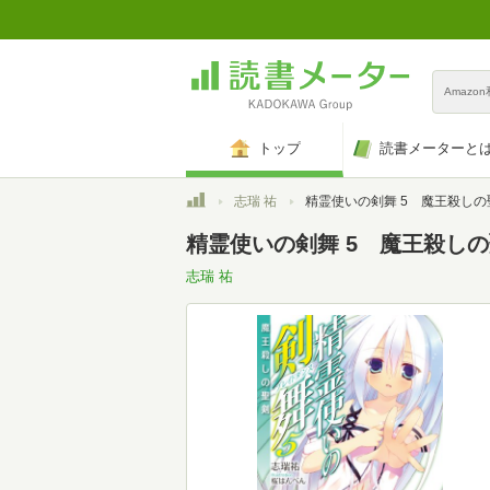
Amazo
トップ
読書メーターと
トップ
志瑞 祐
精霊使いの剣舞 5 魔王殺しの聖剣 (MF文庫 J し 
精霊使いの剣舞 5 魔王殺しの聖剣 
志瑞 祐