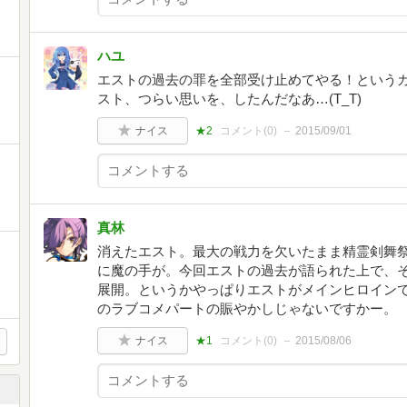
ハユ
エストの過去の罪を全部受け止めてやる！という
スト、つらい思いを、したんだなあ…(T_T)
ナイス
★2
コメント(
0
)
2015/09/01
真林
消えたエスト。最大の戦力を欠いたまま精霊剣舞
に魔の手が。今回エストの過去が語られた上で、
展開。というかやっぱりエストがメインヒロイン
のラブコメパートの賑やかしじゃないですかー。
ナイス
★1
コメント(
0
)
2015/08/06