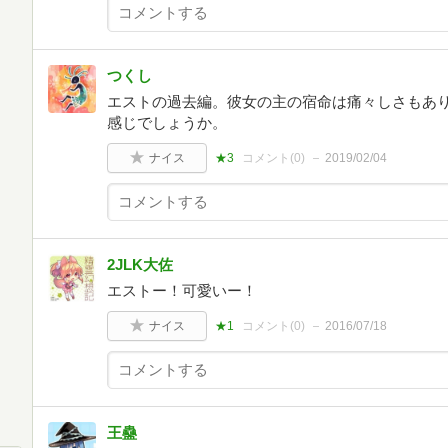
つくし
エストの過去編。彼女の主の宿命は痛々しさもあ
感じでしょうか。
ナイス
★3
コメント(
0
)
2019/02/04
2JLK大佐
エストー！可愛いー！
ナイス
★1
コメント(
0
)
2016/07/18
王蠱