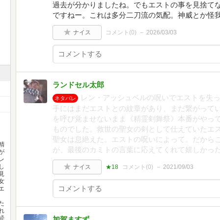
過去が分かりましたね。でもエストの事を見捨て
ですねー。これは多分二刀流の気配。神威とか怪
ナイス
コメント(
0
)
2026/03/03
ランドセル太郎
レン・アッシュベルの呪いでエストを失
ネタバレ
手にはまだエストとの紋章があり、まだ繋がって
を呼び覚ませないまま《精霊剣舞祭》本番がやっ
ものでした。救世の聖女の剣として仕えていたエス
聖女は息絶えた。エストの呪いによって。だから
精
が、最後のカミトの言葉に応えてくれて嬉しかっ
が
レ
し
ナイス
★18
コメント(
0
)
2021/09/03
見
女
エ
た
れ
続
加賀ますず