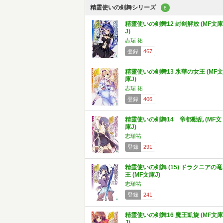
精霊使いの剣舞シリーズ
8
精霊使いの剣舞12 封剣解放 (MF文庫
J)
志瑞 祐
登録
467
精霊使いの剣舞13 氷華の女王 (MF文
庫J)
志瑞 祐
登録
406
精霊使いの剣舞14 帝都動乱 (MF文
庫J)
志瑞祐
登録
291
精霊使いの剣舞 (15) ドラクニアの竜
王 (MF文庫J)
志瑞祐
登録
241
精霊使いの剣舞16 魔王凱旋 (MF文庫
J)