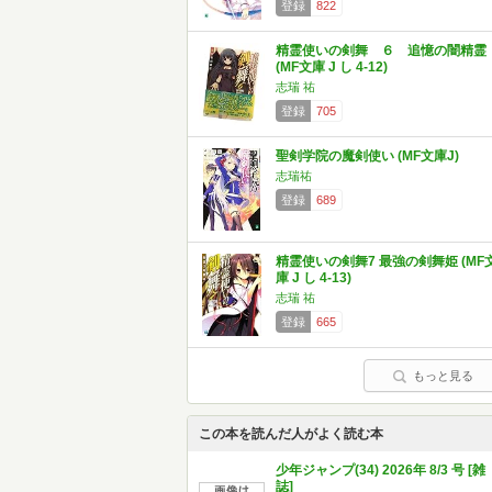
登録
822
精霊使いの剣舞 ６ 追憶の闇精霊
(MF文庫 J し 4-12)
志瑞 祐
登録
705
聖剣学院の魔剣使い (MF文庫J)
志瑞祐
登録
689
精霊使いの剣舞7 最強の剣舞姫 (MF
庫 J し 4-13)
志瑞 祐
登録
665
もっと見る
この本を読んだ人がよく読む本
少年ジャンプ(34) 2026年 8/3 号 [雑
誌]