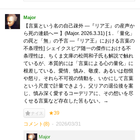
Major
【言葉という名の自己疎外 ―『リア王』の産声か
ら死の連鎖へー 】(Major. 2026.3.31) [１. 「量化」
の罠と「無」の予言 ―『リア王』における言葉の
不条理性] シェイクスピア随一の傑作における不
条理性は、ちくま文庫の松岡和子氏も解説で触れ
ているが、本質的には「言葉による心の量化」に
根差している。愛情、慎み、敬虔。あるいは怨恨
や怒り。それら不可視の情動を、いかにして言葉
という尺度で計量できよう。父リアの退位後を案
じ、慎み深く愛するコーデリアに、その想いを尽
くせる言葉など存在した筈もない。→
★39
ナイス
コメント(8)
2026/03/31
Major