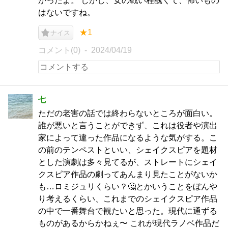
かったよ。 しかし、女の戦い程醜くて、怖いもの
はないですね。
★1
ナイス
コメント(0)
2024/04/19
七
ただの老害の話では終わらないところが面白い。
誰が悪いと言うことができず、これは役者や演出
家によって違った作品になるような気がする。こ
の前のテンペストといい、シェイクスピアを題材
とした演劇は多々見てるが、ストレートにシェイ
クスピア作品の劇ってあんまり見たことがないか
も…ロミジュリくらい？🤔とかいうことをぼんや
り考えるくらい、これまでのシェイクスピア作品
の中で一番舞台で観たいと思った。現代に通ずる
ものがあるからかねぇ〜 これが現代ラノベ作品だ