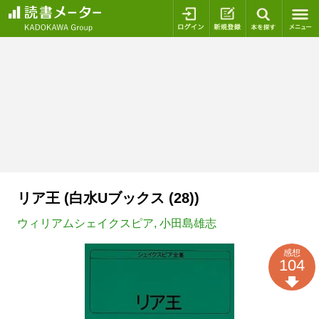
ログイン
新規登録
本を探
リア王 (白水Uブックス (28))
ウィリアムシェイクスピア
,
小田島雄志
感想
104