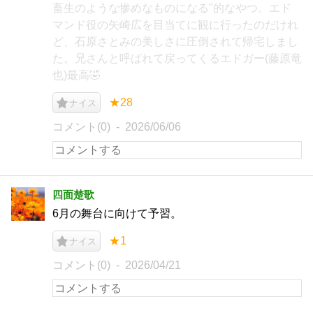
畜生のような惨めなものになる"的なやつ。エド
マンド役の矢崎広を目当てに観に行ったのだけれ
ど、石原さとみの美しさに圧倒されて帰宅しまし
た。兄さんと呼ばれて戻ってくるエドガー(藤原竜
也)最高🤣
★28
ナイス
コメント(0)
2026/06/06
四面楚歌
6月の舞台に向けて予習。
★1
ナイス
コメント(0)
2026/04/21