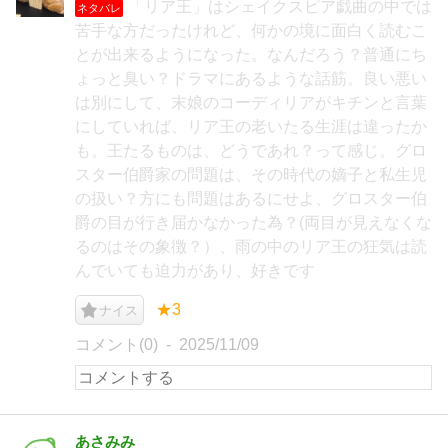
「リア王」はシェイクスピア戯曲の中では
ネタバレ
苦手な方だったけれど、何かの境に面白く読むこ
とが出来るようになった。なんだろう？普通にち
ょっと臭い？ドラマにあるような話筋。良い悪い
は別にして、末娘のコーディリアがキチンと言葉
にしていれば、リア王の老いたる生涯は違ったか
も。王たるものは、どうであれ？って感じ。グロ
スター伯爵家の問題は、その時代の嫡子と私生児
の扱い？方にも問題はあるにせよ、グロスター伯
爵の目が行き届かなかった為？(両目が見えなくな
るのはその象徴？）、雨の中のリア王の狂気は読
んでいても迫力があり、好きです
★3
ナイス
コメント(0)
2025/11/09
あさみみ