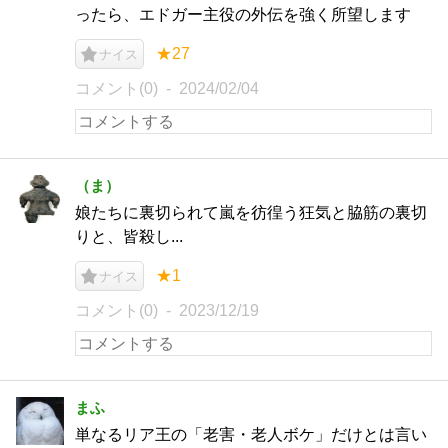
ったら、エドガー主役の外伝を強く所望します
★27
ナイス
コメント(0)
2024/02/04
（ま）
娘たちに裏切られて嵐を彷徨う狂気と脇筋の裏切
りと、皆殺し...
★1
ナイス
コメント(0)
2023/12/19
まふ
単なるリア王の「老害・老人ボケ」だけとは言い