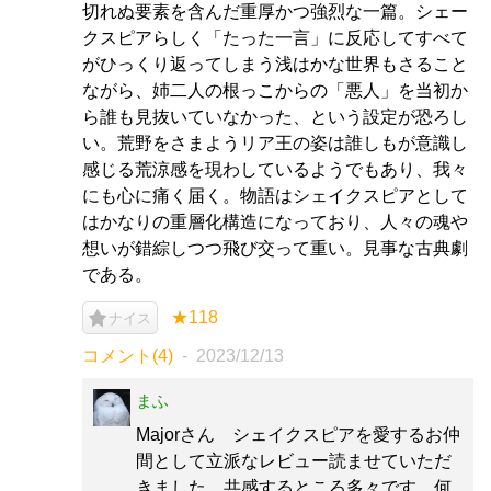
切れぬ要素を含んだ重厚かつ強烈な一篇。シェー
クスピアらしく「たった一言」に反応してすべて
がひっくり返ってしまう浅はかな世界もさること
ながら、姉二人の根っこからの「悪人」を当初か
ら誰も見抜いていなかった、という設定が恐ろし
い。荒野をさまようリア王の姿は誰しもが意識し
感じる荒涼感を現わしているようでもあり、我々
にも心に痛く届く。物語はシェイクスピアとして
はかなりの重層化構造になっており、人々の魂や
想いが錯綜しつつ飛び交って重い。見事な古典劇
である。
★118
ナイス
コメント(4)
2023/12/13
まふ
Majorさん シェイクスピアを愛するお仲
間として立派なレビュー読ませていただ
きました。共感するところ多々です。何