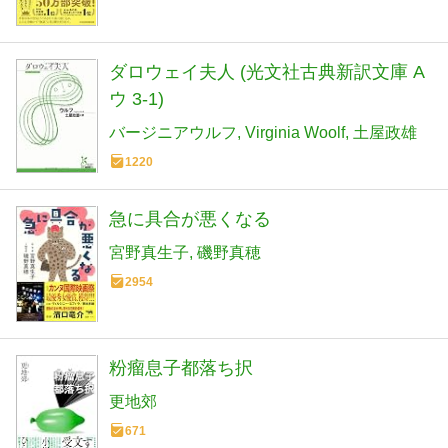
ダロウェイ夫人 (光文社古典新訳文庫 A
ウ 3-1)
バージニアウルフ
Virginia Woolf
土屋政雄
1220
急に具合が悪くなる
宮野真生子
磯野真穂
2954
粉瘤息子都落ち択
更地郊
671