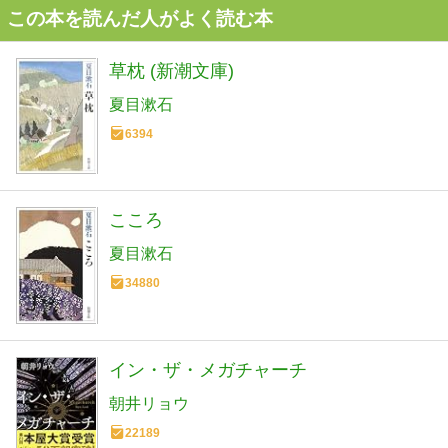
この本を読んだ人がよく読む本
草枕 (新潮文庫)
夏目漱石
6394
こころ
夏目漱石
34880
イン・ザ・メガチャーチ
朝井リョウ
22189