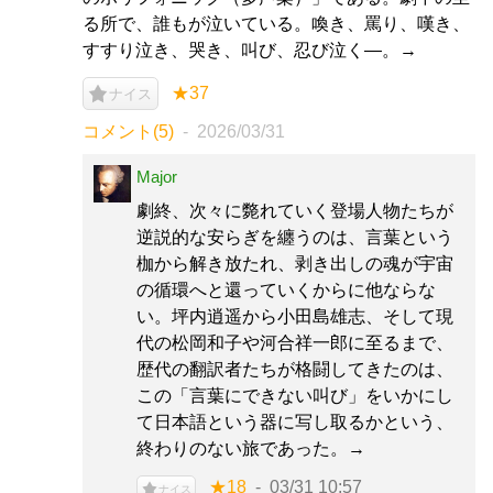
る所で、誰もが泣いている。喚き、罵り、嘆き、
すすり泣き、哭き、叫び、忍び泣く―。→
★37
ナイス
コメント(5)
2026/03/31
Major
劇終、次々に斃れていく登場人物たちが
逆説的な安らぎを纏うのは、言葉という
枷から解き放たれ、剥き出しの魂が宇宙
の循環へと還っていくからに他ならな
い。坪内逍遥から小田島雄志、そして現
代の松岡和子や河合祥一郎に至るまで、
歴代の翻訳者たちが格闘してきたのは、
この「言葉にできない叫び」をいかにし
て日本語という器に写し取るかという、
終わりのない旅であった。→
★18
03/31 10:57
ナイス