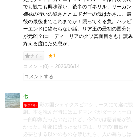
でも観ても興味深い。後半のゴネリル、リーガン
姉妹の行いの醜さととエドガーの浅はかさ…。最
後の最後までこれまでか！襲ってくる負。ハッピ
ーエンドに終わらない話。リア王の最初の国分け
が元凶？(コーディーリアのクソ真面目さも）読み
終える度にため息が。
★1
ナイス
コメント(0)
2026/06/14
七
彩の国シェイクスピアシリーズにて遂に観
ネタバレ
劇。本を読んだ時にはエドマンドがダークヒーロ
ー的印象だったのだけれど、今作では悪者感が強
かった。印象に残ったセリフは、リアの"自然が
必要とする以外のものを禁じたら、人の暮らしは