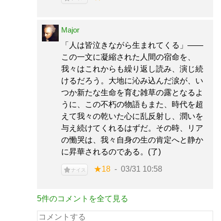
Major
「人は皆泣きながら生まれてくる」――
この一文に凝縮された人間の宿命を、
我々はこれからも繰り返し読み、演じ続
けるだろう。大地に沁み込んだ涙が、い
つか新たな生命を育む雑草の露となるよ
うに、この不朽の物語もまた、時代を超
えて我々の乾いた心に乱反射し、潤いを
与え続けてくれるはずだ。その時、リア
の慟哭は、我々自身の生の肯定へと静か
に昇華されるのである。(了)
★18
03/31 10:58
ナイス
5件のコメントを全て見る