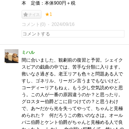
本 定価：本体900円＋税
★1
ナイス
コメント(0)
2024/09/16
ミハル
間に合いました、観劇前の復習と予習。シェイク
スピアの戯曲の中では、苦手な分類に入ります。
救いなさ過ぎる。老王リアも色々と問題ある人で
すし、ゴネリル、リーガン言うまでもないけど。
コーディーリアもねぇ。もう少し空気読めやと思
う。この人が一番の原因違うのか？と思ったり。
グロスター伯爵どこに目つけての？と思うわけ
で、あ〜だから光を失ってやって、ちゃんと見極
められた？ 何だろうこの救いのなさは。オール
バニ伯爵とケント伯爵がちゃんと見極める人で良