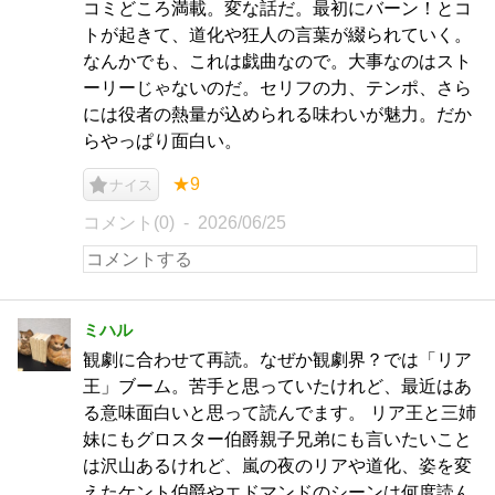
コミどころ満載。変な話だ。最初にバーン！とコ
トが起きて、道化や狂人の言葉が綴られていく。
なんかでも、これは戯曲なので。大事なのはスト
ーリーじゃないのだ。セリフの力、テンポ、さら
には役者の熱量が込められる味わいが魅力。だか
らやっぱり面白い。
★9
ナイス
コメント(0)
2026/06/25
ミハル
観劇に合わせて再読。なぜか観劇界？では「リア
王」ブーム。苦手と思っていたけれど、最近はあ
る意味面白いと思って読んでます。 リア王と三姉
妹にもグロスター伯爵親子兄弟にも言いたいこと
は沢山あるけれど、嵐の夜のリアや道化、姿を変
えたケント伯爵やエドマンドのシーンは何度読ん