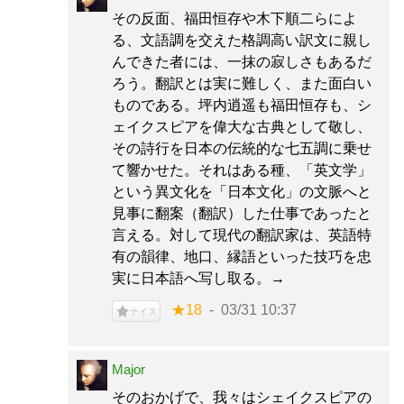
その反面、福田恒存や木下順二らによ
る、文語調を交えた格調高い訳文に親し
んできた者には、一抹の寂しさもあるだ
ろう。翻訳とは実に難しく、また面白い
ものである。坪内逍遥も福田恒存も、シ
ェイクスピアを偉大な古典として敬し、
その詩行を日本の伝統的な七五調に乗せ
て響かせた。それはある種、「英文学」
という異文化を「日本文化」の文脈へと
見事に翻案（翻訳）した仕事であったと
言える。対して現代の翻訳家は、英語特
有の韻律、地口、縁語といった技巧を忠
実に日本語へ写し取る。→
★18
03/31 10:37
ナイス
Major
そのおかげで、我々はシェイクスピアの