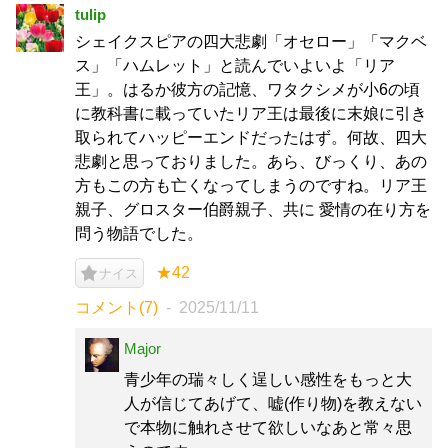
tulip
シェイクスピアの四大悲劇「オセロー」「マクベ
ス」「ハムレット」と読んでいよいよ「リア
王」。はるか彼方の記憶、ワタクシメが小6の頃
に教科書に載っていたリア王は最後に末娘に引き
取られてハッピーエンドだったはず。何故、四大
悲劇と思っておりました。あら、びっくり、あの
方もこの方も亡くなってしまうのですね。リア王
親子、グロスター伯爵親子、共に 愛情の在り方を
問う物語でした。
★42
ナイス
コメント(7)
2025/11/11
Major
青少年の瑞々しく逞しい感性をもっと大
人が信じてあげて、嘘(作り物)を教えない
で本物に触れさせて欲しいなあと常々思