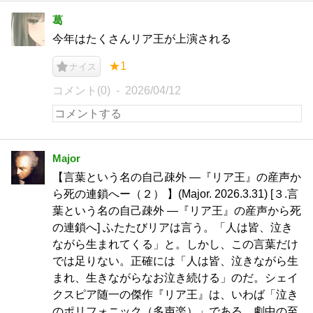
葛
今年はたくさんリア王が上演される
★1
ナイス
コメント(0)
2026/04/12
Major
【言葉という名の自己疎外 ―『リア王』の産声か
ら死の連鎖へー（２） 】(Major. 2026.3.31) [３.言
葉という名の自己疎外 ―『リア王』の産声から死
の連鎖へ] ふたたびリアは言う。「人は皆、泣き
ながら生まれてくる」と。しかし、この言葉だけ
では足りない。正確には「人は皆、泣きながら生
まれ、生きながらなお泣き続ける」のだ。シェイ
クスピア随一の傑作『リア王』は、いわば「泣き
のポリフォニック（多声楽）」である。劇中の至