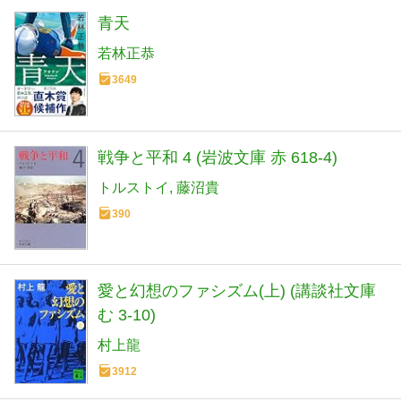
青天
若林正恭
3649
戦争と平和 4 (岩波文庫 赤 618-4)
トルストイ
藤沼貴
390
愛と幻想のファシズム(上) (講談社文庫
む 3-10)
村上龍
3912