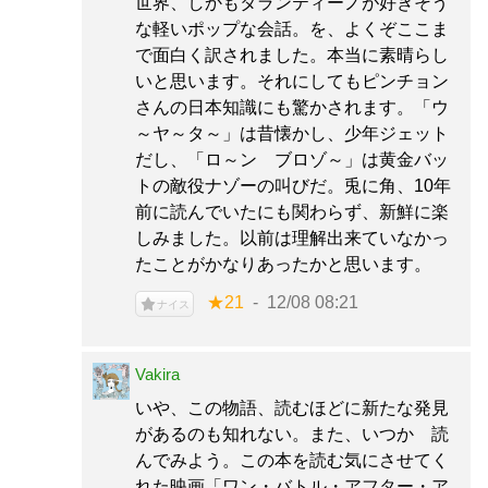
世界、しかもタランティーノが好きそう
な軽いポップな会話。を、よくぞここま
で面白く訳されました。本当に素晴らし
いと思います。それにしてもピンチョン
さんの日本知識にも驚かされます。「ウ
～ヤ～タ～」は昔懐かし、少年ジェット
だし、「ロ～ン ブロゾ～」は黄金バッ
トの敵役ナゾーの叫びだ。兎に角、10年
前に読んでいたにも関わらず、新鮮に楽
しみました。以前は理解出来ていなかっ
たことがかなりあったかと思います。
★21
12/08 08:21
ナイス
Vakira
いや、この物語、読むほどに新たな発見
があるのも知れない。また、いつか 読
んでみよう。この本を読む気にさせてく
れた映画「ワン・バトル・アフター・ア