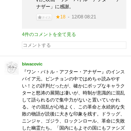
ナザー」に感謝。
★18
12/08 08:21
ナイス
4件のコメントを全て見る
biwacovic
『ワン・バトル・アフター・アナザー』のインス
パイア元。ピンチョンの中ではめちゃ読みやす
い！との評判だったが、確かにポップなキャラク
ターと怒涛の展開は凄いが、時制が意識的に混乱
して語られるので集中力がないと置いていかれ
る。その混乱が心地よく、この革命と永続的な失
敗の物語が読後に大きな印象を残す。ドラッグ、
ニンジャ、ゴジラ、ロックンロール、革命に失敗
した幽霊たち。「国内にもよその国にもファシズ