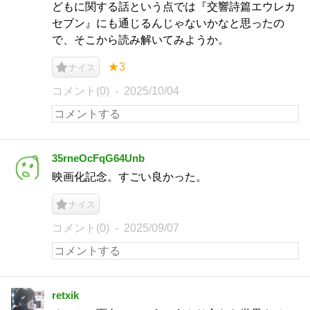
どもに関する話という点では『交響詩篇エウレカ
セブン』にも通じるんじゃないかなと思ったの
で、そこから読み解いてみようか。
★3
ナイス
コメント(0)
2025/10/04
35rneOcFqG64Unb
映画化記念。すごい良かった。
ナイス
コメント(0)
2025/09/07
retxik