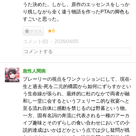
うた決めた。しかし、原作のエッセンスをしっか
り残しながら全く違う物語を作ったPTAの脚色も
すごいと思った。
★6
ナイス
コメント(0)
2026/04/05
急性人間病
プレーリーの視点をワンクッションにして、現在-
生と過去-死を二元的構図から如何にずらすかとい
う生命線が張られ、最終的に杜のなかで両者が融
和し一堂に会するというフェリーニ的な祝宴へと
至る流れ自体に感動を禁じるのは野暮という物。
一方、固有名詞の奔流に代表される一種のアーカ
イブ趣味とそのずらしの食い合わせにおいての小
説的達成はいかほどかという点では少し疑問が残