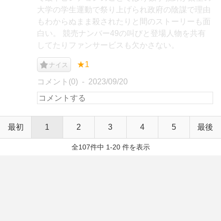
大学の学生運動で祭り上げられ政府の陰謀で理由
もわからぬまま殺されたりと間のストーリーも面
白い。 競売ナンバー49の叫びと登場人物を共有
してたりファンサービスも欠かさない。
★1
ナイス
コメント(0)
2023/09/20
最初
1
2
3
4
5
最後
全107件中 1-20 件を表示