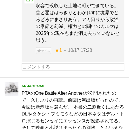
収容で没収した土地に町ができている。
善と悪ははっきりとわかれずに境界でど
ろどろにまざりあう。アカ狩りから政治
の季節と幻滅、権力との闘いのカルマは
2025年の現在もまだ消え去っていないと
思う。
★1
10/17 17:28
ナイス
squarerose
PTAのOne Battle After Anotherが公開されたの
で、久しぶりの再読。前回は河出版だったので、
今回は新潮版を選んだ。 本書の二割近くにあたる
DLやタケシ・フミモタなどの日本ネタはデル・ト
ロ演じるセンセイにエッセンスが投影されてる。
そして映画と小説はまったくの別物、ともいえな