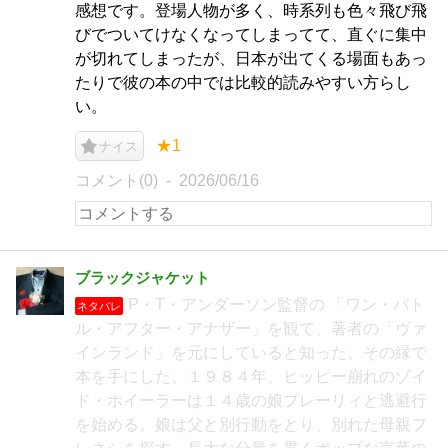
感想です。登場人物が多く、時系列も色々飛び飛
びでついてけなくなってしまってて、直ぐに集中
が切れてしまったが、日本が出てくる場面もあっ
たりで彼の本の中では比較的読みやすい方らし
い。
★1
ナイス
コメント(0)
2026/06/16
ブラックジャケット
P・T・アンダーソン監督の 「ワン・バト
ネタバレ
ル・アフター・アナザー」を観て、著者の「ヴァ
インランド」を元にしていると知った。その縁で
本を手にした。１９８４年、ヒッピー崩れのゾイ
ド・ホイーラーは１４歳の娘プレーリィと逃避行
を始める。娘は父と別行動をとり、別れた母親フ