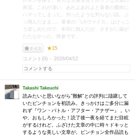
レネシを探す。長大な分量を貫くポップな言葉の
奔流。これが凄い。あれよあれよと著者の魔術に
ハマってしまった。判ったような判らない話。ぶ
っ飛んだまま…。著者の「LAヴァイス」はけっこ
う楽しめたので、本作に挑んだが、さすがに歯が
たたなかった。降参です。
★15
ナイス
コメント(0)
2026/04/12
Takashi Takeuchi
読みたいと思いながら"難解"との評判に躊躇して
いたピンチョンを初読み。きっかけはご多分に漏
れず『ワン・バトル・アフター・アナザー』 。い
や、おもしろかった！読了後一夜を経てまだ目眩
がするけれど。ふざけた文章の中に時々ドキッと
するような美しい文章が。ピンチョン全作品読も