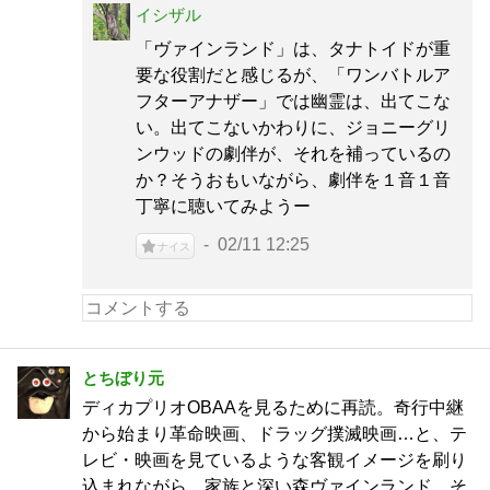
イシザル
「ヴァインランド」は、タナトイドが重
要な役割だと感じるが、「ワンバトルア
フターアナザー」では幽霊は、出てこな
い。出てこないかわりに、ジョニーグリ
ンウッドの劇伴が、それを補っているの
か？そうおもいながら、劇伴を１音１音
丁寧に聴いてみようー
02/11 12:25
ナイス
とちぼり元
ディカプリオOBAAを見るために再読。奇行中継
から始まり革命映画、ドラッグ撲滅映画…と、テ
レビ・映画を見ているような客観イメージを刷り
込まれながら、家族と深い森ヴァインランド、そ