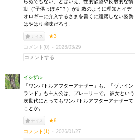
らぬでもない、とはいえ、性的欲望や反射的な情
動（“子供っぽさ”？）が乱数のように理知とイデ
オロギーに介入するさまを書くに躊躇しない姿勢
はやはり強味だろう。
★3
ナイス
コメント(0)
2026/03/29
イシザル
「ワンバトルアフターアナザー」も、「ヴァイン
ランド」も主人公は、プレーリーで。 彼女という
次世代にとってもワンバトルアフターアナザーて
ことか。
★8
ナイス
コメント(1)
2026/01/27