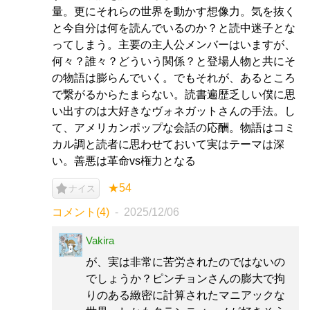
量。更にそれらの世界を動かす想像力。気を抜く
と今自分は何を読んでいるのか？と読中迷子とな
ってしまう。主要の主人公メンバーはいますが、
何々？誰々？どういう関係？と登場人物と共にそ
の物語は膨らんでいく。でもそれが、あるところ
で繋がるからたまらない。読書遍歴乏しい僕に思
い出すのは大好きなヴォネガットさんの手法。し
て、アメリカンポップな会話の応酬。物語はコミ
カル調と読者に思わせておいて実はテーマは深
い。善悪は革命vs権力となる
★54
ナイス
コメント(4)
2025/12/06
Vakira
が、実は非常に苦労されたのではないの
でしょうか？ピンチョンさんの膨大で拘
りのある緻密に計算されたマニアックな