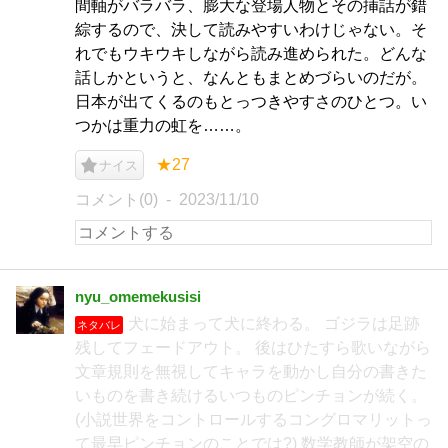
間軸がバラバラ、膨大な登場人物とその挿話が錯
綜するので、決して読みやすいわけじゃない。そ
れでもウキウキしながら読み進められた。どんな
話しかというと、なんともまとめづらいのだが。
日本が出てくるのもとっつきやすさのひとつ。い
つかは重力の虹を……。
★27
ナイス
コメント(0)
2023/11/10
nyu_omemekusisi
犬に始まって犬に終わる。 ゴジラは足跡
ネタバレ
残してフェードアウト。 後はひたすら歌いながら
文章規則を無視してキャラを動かし自分の書きた
いものを書き続けるいつものピンチョンが続く。
(小説世界をコントロールするコングロマリットっ
て最早ピンチョンのことでは?) 数学教師が架空の