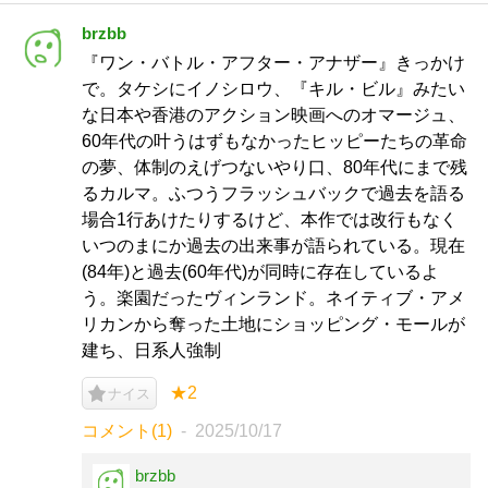
brzbb
『ワン・バトル・アフター・アナザー』きっかけ
で。タケシにイノシロウ、『キル・ビル』みたい
な日本や香港のアクション映画へのオマージュ、
60年代の叶うはずもなかったヒッピーたちの革命
の夢、体制のえげつないやり口、80年代にまで残
るカルマ。ふつうフラッシュバックで過去を語る
場合1行あけたりするけど、本作では改行もなく
いつのまにか過去の出来事が語られている。現在
(84年)と過去(60年代)が同時に存在しているよ
う。楽園だったヴィンランド。ネイティブ・アメ
リカンから奪った土地にショッピング・モールが
建ち、日系人強制
★2
ナイス
コメント(1)
2025/10/17
brzbb