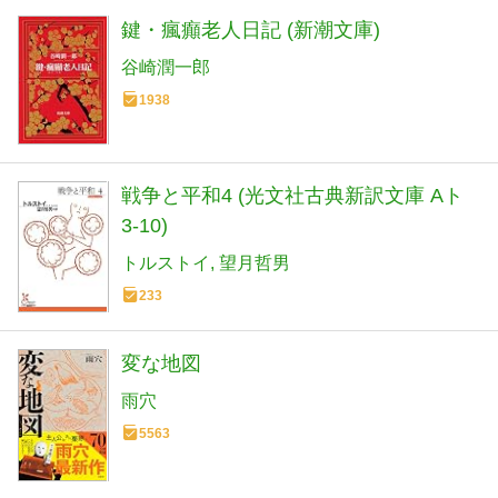
鍵・瘋癲老人日記 (新潮文庫)
谷崎潤一郎
1938
戦争と平和4 (光文社古典新訳文庫 Aト
3-10)
トルストイ
望月哲男
233
変な地図
雨穴
5563