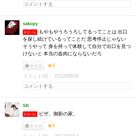
sakopy
もやもやうろうろしてるってことは 出口
ネタバレ
を探し続けているってことだ 思考停止じゃない
そうやって 身を持って体験して自分で出口を見つ
けないと 本当の血肉にならないだろ
★9
ナイス
コメント(0)
2022/08/28
SK
ピザ。御影の家。
ネタバレ
★8
ナイス