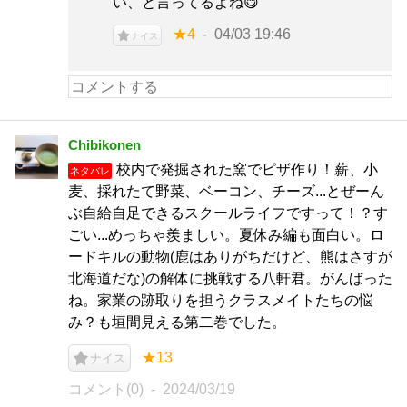
い、と言ってるよね😋
★4
04/03 19:46
ナイス
Chibikonen
校内で発掘された窯でピザ作り！薪、小
ネタバレ
麦、採れたて野菜、ベーコン、チーズ...とぜーん
ぶ自給自足できるスクールライフですって！？す
ごい...めっちゃ羨ましい。夏休み編も面白い。ロ
ードキルの動物(鹿はありがちだけど、熊はさすが
北海道だな)の解体に挑戦する八軒君。がんばった
ね。家業の跡取りを担うクラスメイトたちの悩
み？も垣間見える第二巻でした。
★13
ナイス
コメント(0)
2024/03/19