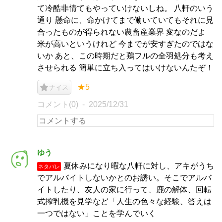
て冷酷非情てもやっていけないしね。 八軒のいう
通り 懸命に、命かけてまで働いていてもそれに見
合ったものが得られない農畜産業界 変なのだよ
米が高いというけれど 今までが安すぎたのではな
いか あと、この時期だと鶏フルの全羽処分も考え
させられる 簡単に立ち入ってはいけないんたぞ！
★5
ナイス
コメント(0)
2025/12/31
ゆう
夏休みになり暇な八軒に対し、アキがうち
ネタバレ
でアルバイトしないかとのお誘い。そこでアルバ
イトしたり、友人の家に行って、鹿の解体、回転
式搾乳機を見学など「人生の色々な経験、答えは
一つではない」ことを学んでいく