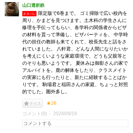
山口透析鉄
限定版で6巻まで。 ゴミ掃除で広い校内を
ネタバレ
周り、かまどを見つけます。土木科の学生さんに
修理を手伝ってもらい、各学科の関係者からピザ
の材料を貰って準備し、ピザパーティを。 中学時
代の担任の教師も来てくれて、校長先生と話をさ
れていました。 八軒君、どんな人間になりたいか
を考えにくいような家庭環境で、どうも父親等と
のそりも悪いようです。 夏休みは御影さんの家で
アルバイトを。鹿の解体をしたり、クラスメイト
の実家にも行ったりと、新たに経験することばか
りです。 駒場君と稲田さんの家庭、ちょっと対照
的でした。圏外多し。
★26
ナイス
コメント(0)
2024/09/19