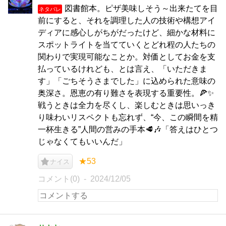
図書館本。ピザ美味しそう～出来たてを目
ネタバレ
前にすると、それを調理した人の技術や構想アイ
ディアに感心しがちがだったけど、細かな材料に
スポットライトを当てていくとどれ程の人たちの
関わりで実現可能なことか。対価としてお金を支
払っているけれども、とは言え、「いただきま
す」「ごちそうさまでした」に込められた意味の
奥深さ。恩恵の有り難さを表現する重要性。🍕✨
戦うときは全力を尽くし、楽しむときは思いっき
り味わいリスペクトも忘れず、“今、この瞬間を精
一杯生きる”人間の営みの手本🥩🎶「答えはひとつ
じゃなくてもいいんだ」
★53
ナイス
コメント(0)
2024/12/05