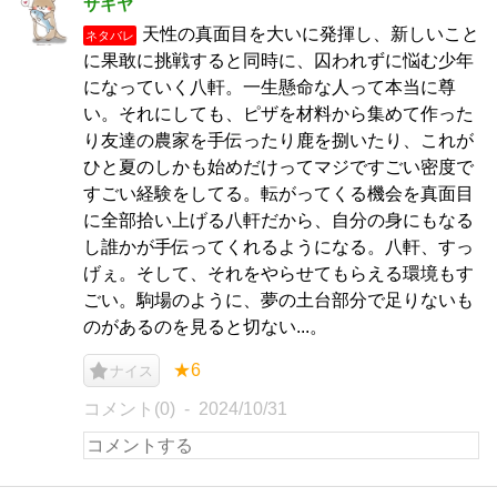
サキヤ
天性の真面目を大いに発揮し、新しいこと
ネタバレ
に果敢に挑戦すると同時に、囚われずに悩む少年
になっていく八軒。一生懸命な人って本当に尊
い。それにしても、ピザを材料から集めて作った
り友達の農家を手伝ったり鹿を捌いたり、これが
ひと夏のしかも始めだけってマジですごい密度で
すごい経験をしてる。転がってくる機会を真面目
に全部拾い上げる八軒だから、自分の身にもなる
し誰かが手伝ってくれるようになる。八軒、すっ
げぇ。そして、それをやらせてもらえる環境もす
ごい。駒場のように、夢の土台部分で足りないも
のがあるのを見ると切ない...。
★6
ナイス
コメント(0)
2024/10/31