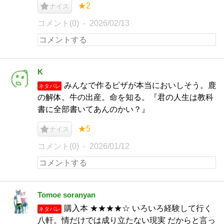
★2
ナイス
コメント(0)
2026/02/13
K
みんなで作るピザが本当においしそう。鹿
ネタバレ
の解体。牛の出産。命を知る。『君の人生は教科
書に全部書いてあんのかい？』
★5
ナイス
コメント(0)
2026/01/12
Tomoe soranyan
購入本 ★★★★☆ いろいろ経験して行く
ネタバレ
八軒。情だけでは成り立たない現実 だからと言っ