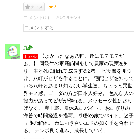
★2
ナイス
コメント(0)
2025/09/28
九夢
【よかったなぁ八軒、皆にモテモテだ
ネタバレ
ぁ。】 同級生の家庭訪問をして農家の現実を知
り、生と死に触れて成長する2巻。 ピザ窯を見つ
け、八軒がピザを作ることに。 宅配ピザを知って
いる八軒とあまり知らない学生達。ちょっと異世
界モノ感。ゴーダの方が日本人好み。 色んな人の
協力があってピザが作れる。メッセージ性はさり
げなく。 農工戦。夏休みにバイト。 おにぎりの
海苔で時間経過を描写。 御影の家でバイト。迷子
→鹿の解体。 命に向き合いエドの如く手を合わせ
る。 テンポ良く進み、成長していく。