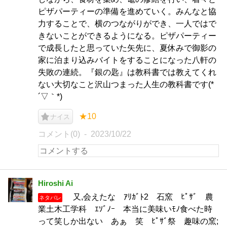
ピザパーティーの準備を進めていく。みんなと協
力することで、横のつながりができ、一人ではで
きないことができるようになる。ピザパーティー
で成長したと思っていた矢先に、夏休みで御影の
家に泊まり込みバイトをすることになった八軒の
失敗の連続。『銀の匙』は教科書では教えてくれ
ない大切なこと沢山つまった人生の教科書です(*
´▽｀*)
★10
ナイス
コメント(0)
2023/10/22
Hiroshi Ai
又,会えたな ｱﾘｶﾞﾄ2 石窯 ﾋﾟｻﾞ 農
ネタバレ
業土木工学科 ｴｿﾞﾉｰ 本当に美味いﾓﾉ食べた時
って笑しか出ない あぁ 笑 ﾋﾟｻﾞ祭 趣味の窯;