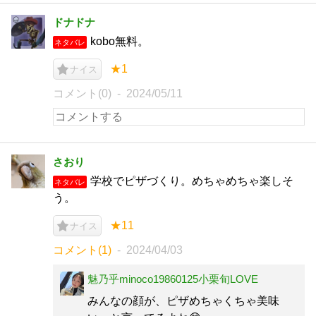
ドナドナ
kobo無料。
ネタバレ
★1
ナイス
コメント(0)
2024/05/11
さおり
学校でピザづくり。めちゃめちゃ楽しそ
ネタバレ
う。
★11
ナイス
コメント(1)
2024/04/03
魅乃乎minoco19860125小栗旬LOVE
みんなの顔が、ピザめちゃくちゃ美味