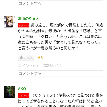
富山のやまと
読み返し。鹿の解体で目隠ししたら、何処
ネタバレ
かの国の処刑ｗ。最後の牛の出産を「感動」と言
う女性陣、「グロい」と言う八軒。これは妻の出
産に立ち会った男が「女として見れなくなった」
と言うのが一定数居るのと同じか？
★6
ナイス
コメント(0)
2024/02/21
AKO
（サンうぇぶ）清掃のときに見つけた竈を
ネタバレ
使ってピザを作ることになった八軒は仲間と協力
しながら、食材を集め、竈の修繕を行い、着々と