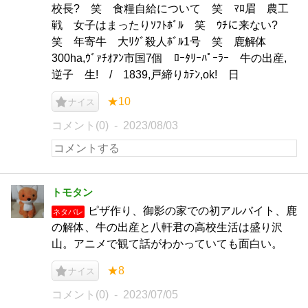
校長? 笑 食糧自給について 笑 ﾏﾛ眉 農工
戦 女子はまったりｿﾌﾄﾎﾞﾙ 笑 ｳﾁに来ない?
笑 年寄牛 大ﾘｸﾞ殺人ﾎﾞﾙ1号 笑 鹿解体
300ha,ｳﾞｧﾁｵｱﾝ市国7個 ﾛｰﾀﾘｰﾊﾟｰﾗｰ 牛の出産,
逆子 生! / 1839,戸締りｶﾃﾝ,ok! 日
★10
ナイス
コメント(0)
2023/08/03
トモタン
ピザ作り、御影の家での初アルバイト、鹿
ネタバレ
の解体、牛の出産と八軒君の高校生活は盛り沢
山。アニメで観て話がわかっていても面白い。
★8
ナイス
コメント(0)
2023/07/05