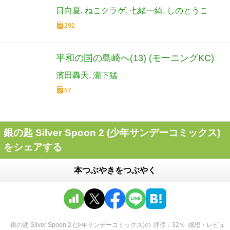
日向夏
ねこクラゲ
七緒一綺
しのとうこ
292
平和の国の島崎へ(13) (モーニングKC)
濱田轟天
瀬下猛
57
銀の匙 Silver Spoon 2 (少年サンデーコミックス)
をシェアする
本つぶやきをつぶやく
銀の匙 Silver Spoon 2 (少年サンデーコミックス)
の
評価
32
％
感想・レビュ