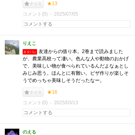
★13
ナイス
コメント(0)
2025/07/05
りえこ
友達からの借り本。2巻まで読みました
ネタバレ
が、農業高校って凄い。色んな人や動物のおかげ
で、美味しい物が食べられているんだよなぁとし
みじみ思う。ほんとに有難い。ピザ作りが楽しそ
うでめっちゃ美味しそうだったなー。
★16
ナイス
コメント(0)
2025/03/13
のえる