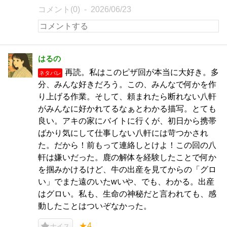
コメント(0)
2026/06/23
はるの
再読。私はこのピザ回が本当に大好き。多
ネタバレ
分、みんな好きだろう。この、みんなで何かを作
り上げる作業。そして、頼まれたら断れない八軒
がみんなに好かれてるなぁとわかる描写。とても
良い。アキの家にバイトに行くが、初日から携帯
ばかり気にして仕事しない八軒には苛つかされ
た。だから！前もって連絡しとけよ！この回の八
軒は嫌いだった。鹿の解体を経験したことで何か
を掴みかけるけど、牛の出産を見てからの「グロ
い」でまた遠のいたwいや、でも、わかる。出産
はグロい。私も、生命の神秘だと言われても、感
動したことはついぞなかった。
★4
ナイス