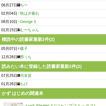
06月27日
ちー
02月04日
秋は夕暮れ
08月10日
George S
02月15日
むーちゃん
積読中の読書家最新2件(2)
05月07日
蝶子
12月28日
西っち
読みたい本に登録した読書家最新2件(2)
07月25日
与末居
01月26日
ちび
かず はじめの関連本
Luck Stealer 1 (ジャンプコミックス)