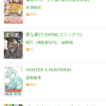
米澤穂信
2530
変な家(7) (HOWLコミックス)
雨穴（飛鳥新社刊）
綾野暁
72
HUNTER X HUNTER24
冨樫義博
2974