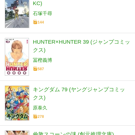
KC)
石塚千尋
144
HUNTER×HUNTER 39 (ジャンプコミッ
クス)
冨樫義博
587
キングダム 79 (ヤングジャンプコミッ
クス)
原泰久
278
倫敦スコーンの謎 (創元推理文庫)