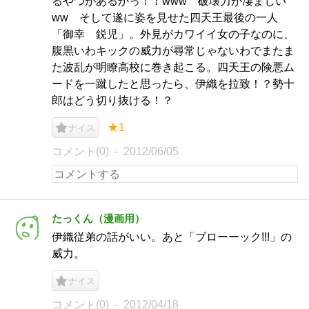
るやつがあるかっ！！www 破壊力が凄まじい
ww そして遂に姿を見せた四天王最後の一人
「御幸 鋭児」。外見がカワイイ女の子なのに、
腹黒いわキックの威力が尋常じゃないわでまたま
た波乱が明瞭高校に巻き起こる。四天王の険悪ム
ードを一蹴したと思ったら、伊織を拉致！？勢十
郎はどう切り抜ける！？
★1
ナイス
コメント(0)
2012/06/05
たっくん（漫画用）
伊織従弟の話がいい。あと「ブローーック!!!」の
威力。
ナイス
コメント(0)
2012/04/18