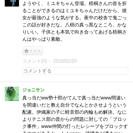
ようやく、ミユキちゃん登場。梧桐さんの首を折
ることができるのはミユキちゃんだけだから、彼
女が最強のような気がする。夜中の校舎で鬼ごっ
この話が好きだな。八樹の真っ黒なところ、かな
りいい。子供とも本気で向き合ってあげる梧桐さ
んはやっぱり素敵。
ナイス
コメント(0)
2016/02/20
ジョニサン
真っ当だww勢十郎がてんで真っ当だwww間違い
を間違いだと教え自分でなんとかさせようという
配慮。伊織家の子に軽音部の内輪もめ解決。なに
よりテニス部の昔からの問題に対しての「ブロッ
ク事件」www仲間の打ったレシーブをブロックす