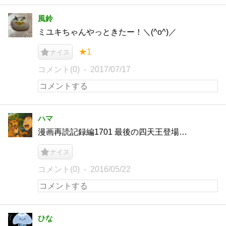
風鈴
ミユキちゃんやっときたー！＼(^o^)／
★1
ナイス
コメント(0)
2017/07/17
ハマ
漫画再読記録編1701 最後の四天王登場…
ナイス
コメント(0)
2016/05/22
ひな