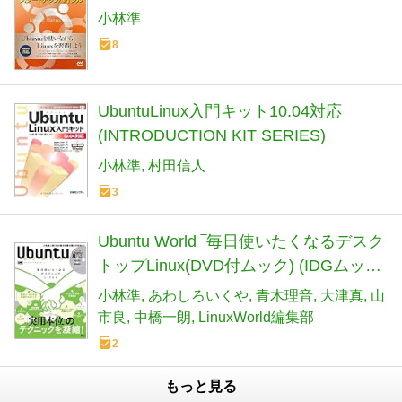
小林準
8
UbuntuLinux入門キット10.04対応
(INTRODUCTION KIT SERIES)
小林準
村田信人
3
Ubuntu World ‾毎日使いたくなるデスク
トップLinux(DVD付ムック) (IDGムック
シリーズ)
小林準
あわしろいくや
青木理音
大津真
山
市良
中橋一朗
LinuxWorld編集部
2
もっと見る