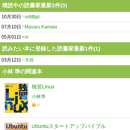
積読中の読書家最新3件(3)
10月30日
ssfdfgd
07月10日
Masaru Kamata
05月01日
ni
読みたい本に登録した読書家最新1件(1)
03月12日
大佐
小林 準の関連本
独習Linux
小林準
17
Ubuntuスタートアップバイブル