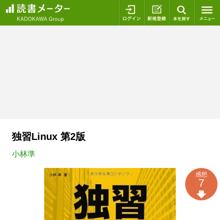
ログイン
新規登録
本を探
独習Linux 第2版
小林準
感想
7