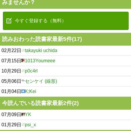
みませんか？
今すぐ登録する（無料）
読みおわった読書家最新5件(17)
02月22日
takayuki uchida
07月15日
1013Youmeee
10月29日
p0c4rl
05月06日
センケイ (線形)
01月04日
K;Kei
今読んでいる読書家最新2件(2)
07月09日
YK
01月29日
psi_x