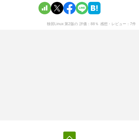
独習Linux 第2版
の
評価
88
％
感想・レビュー
7
件