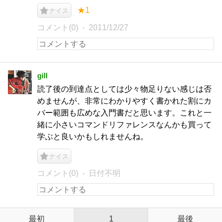
★1
ナイス
コメント(0)
2011/12/27
gill
読了後の到達点としては少々物足りない感じは否
めませんが、非常にわかりやすく書かれた割にカ
バー範囲も広めな入門書だと思います。これと一
緒に小さいコマンドリファレンスなんかも買って
学ぶと良いかもしれませんね。
ナイス
コメント(0)
日付不明
最初
1
最後