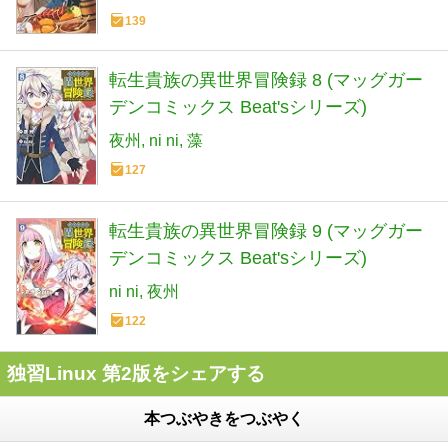
139
転生貴族の異世界冒険録 8 (マッグガー
デンコミックス Beat'sシリーズ)
夜州
ni ni
藻
127
転生貴族の異世界冒険録 9 (マッグガー
デンコミックス Beat'sシリーズ)
ni ni
夜州
122
独習Linux 第2版をシェアする
本つぶやきをつぶやく