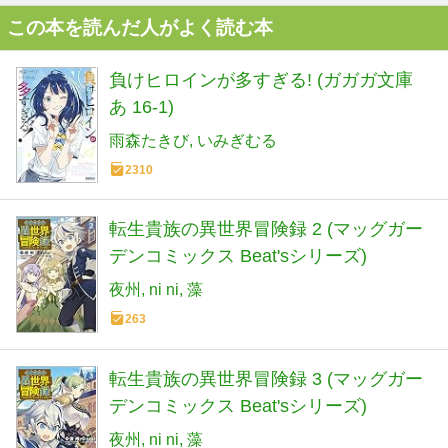
この本を読んだ人がよく読む本
負けヒロインが多すぎる! (ガガガ文庫
あ 16-1)
雨森たきび
いみぎむる
2310
転生貴族の異世界冒険録 2 (マッグガー
デンコミックス Beat'sシリーズ)
夜州
ni ni
藻
263
転生貴族の異世界冒険録 3 (マッグガー
デンコミックス Beat'sシリーズ)
夜州
ni ni
藻