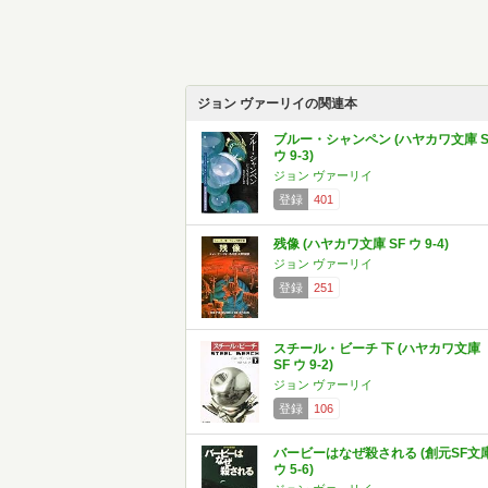
ジョン ヴァーリイの関連本
ブルー・シャンペン (ハヤカワ文庫 S
ウ 9-3)
ジョン ヴァーリイ
登録
401
残像 (ハヤカワ文庫 SF ウ 9-4)
ジョン ヴァーリイ
登録
251
スチール・ビーチ 下 (ハヤカワ文庫
SF ウ 9-2)
ジョン ヴァーリイ
登録
106
バービーはなぜ殺される (創元SF文
ウ 5-6)