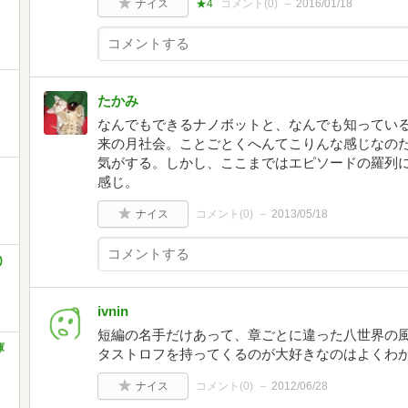
ナイス
★4
コメント(
0
)
2016/01/18
たかみ
なんでもできるナノボットと、なんでも知ってい
来の月社会。ことごとくへんてこりんな感じなの
気がする。しかし、ここまではエピソードの羅列
感じ。
ナイス
コメント(
0
)
2013/05/18
)
ivnin
短編の名手だけあって、章ごとに違った八世界の
庫
タストロフを持ってくるのが大好きなのはよくわ
ナイス
コメント(
0
)
2012/06/28