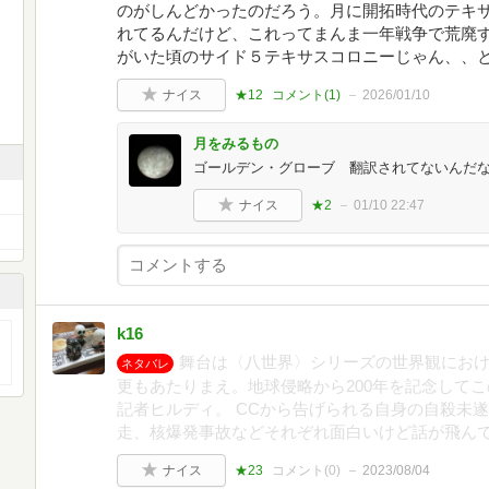
のがしんどかったのだろう。月に開拓時代のテキ
れてるんだけど、これってまんま一年戦争で荒廃
がいた頃のサイド５テキサスコロニーじゃん、、
ナイス
★12
コメント(
1
)
2026/01/10
月をみるもの
ゴールデン・グローブ 翻訳されてないんだ
ナイス
★2
01/10 22:47
k16
舞台は〈八世界〉シリーズの世界観にお
ネタバレ
更もあたりまえ。地球侵略から200年を記念して
記者ヒルディ。 CCから告げられる自身の自殺未
走、核爆発事故などそれぞれ面白いけど話が飛ん
ナイス
★23
コメント(
0
)
2023/08/04