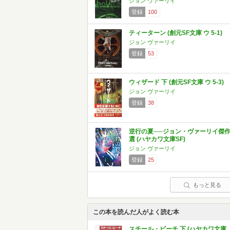
ジョン ヴァーリイ
登録
100
ティーターン (創元SF文庫 ウ 5-1)
ジョン ヴァーリイ
登録
53
ウィザード 下 (創元SF文庫 ウ 5-3)
ジョン ヴァーリイ
登録
38
逆行の夏──ジョン・ヴァーリイ傑
選 (ハヤカワ文庫SF)
ジョン ヴァーリイ
登録
25
もっと見る
この本を読んだ人がよく読む本
スチール・ビーチ 下 (ハヤカワ文庫