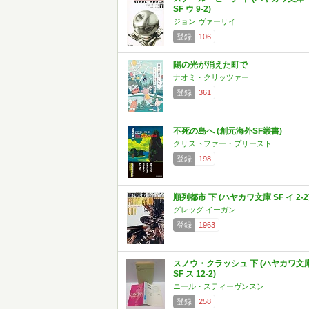
SF ウ 9-2)
ジョン ヴァーリイ
登録
106
陽の光が消えた町で
ナオミ・クリッツァー
登録
361
不死の島へ (創元海外SF叢書)
クリストファー・プリースト
登録
198
順列都市 下 (ハヤカワ文庫 SF イ 2-2
グレッグ イーガン
登録
1963
スノウ・クラッシュ 下 (ハヤカワ文
SF ス 12-2)
ニール・スティーヴンスン
登録
258