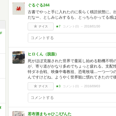
ぐるぐる244
古書でやっと手に入れたのに長らく積読状態に。
だなー、としみじみするも、とっちらかってる感
ナイス
★7
コメント(
0
)
2018/01/30
F
ヒロくん（脱脂）
死がほぼ克服された世界で蔓延し始める動機不明
が、寄り道がかなり多めでちょっと疲れる。支配性
特ダネ合戦、映像中毒教祖、恐竜牧場…一つ一つ
んですけどね。ようやく世界観に慣れてきたので
ナイス
★3
コメント(
0
)
2016/09/03
庫
若布酒まちゃひこ/びんた