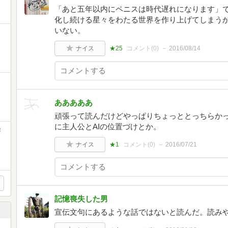
「あと五年以内にペニスは時代遅れになります」
化し続ける星々をわたる世界を作り上げてしまう
いない。
ナイス
★25
コメント(
0
)
2016/08/14
あああああ
頑張って読んだけどやっぱりちょっととっちらか
に主人公とAIの位置づけとか。
作
ナイス
★1
コメント(
0
)
2016/07/21
記憶喪失した男
宣伝文句にあるような話ではないと読んだ。読み