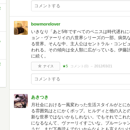
庫
bowmorelover
いきなり「あと5年ですべてのペニスは時代遅れに
ョン・ヴァーリイの八世界シリーズの一部。病気
ソ
る世界。そんな中、主人公はセントラル・コンピ
われる。その傾向は全人類に広がっている。伊藤
に続く。
庫
ナイス
★5
コメント(
0
)
2012/03/21
あきつき
月社会における一風変わった生活スタイルがとに
る雰囲気はとにかくポップ。ヒルディと他の人との
新な世界ではないかもしれない。でもそれでこれ
になるなんて、ヴァーリイすごいな。ブルーシャ
うだ。まだ下巻読んでないからなんとも言えない