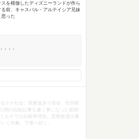
サスを模倣したディズニーランドが作ら
する前、キャスバル・アルテイシア兄妹
と思った
な。。。。
けるルナ社会。医療進歩で長命、性別変
この間の比較記事を書く事になった新聞
遂とルナでの自殺率増加。恐竜牧場大暴
でいく印象。下巻へ続く。