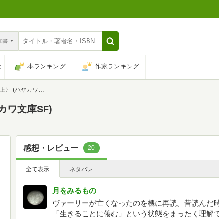
n和書
は
本ランキング
作家ランキング
(ハヤカワ文庫SF)
カワ文庫SF)
感想・レビュー
20
全て表示
ネタバレ
月をみるもの
ヴァーリーが亡くなったのを機に再読。昔読んだ
「生きることに倦む」という状態をまったく理解