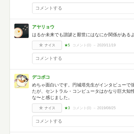
アヤリョウ
はるか未来でも諧謔と厭世にはなにか関係がある
ナイス
★5
コメント(
0
)
2020/11/19
デコボコ
めちゃ面白いです。円城塔先生がインタビューで
たが、セントラル・コンピュータはかなり巨大知
な〜と感じました。
ナイス
★3
コメント(
0
)
2019/08/25