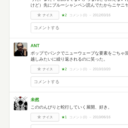
けど）先にブルーシャンペン読んでたからニヤニ
ナイス
★2
コメント(
0
)
2012/03/16
ANT
ポップでパンクでニューウェーブな要素をごちゃ混
越しみたいに繰り返されるのに笑った。
ナイス
★2
コメント(
0
)
2010/10/20
未然
こののんびりと蛇行していく展開、好き。
ナイス
★1
コメント(
0
)
2010/06/16