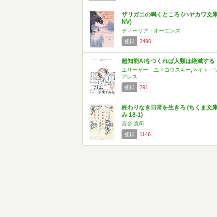
ザリガニの鳴くところ (ハヤカワ文
NV)
ディーリア・オーエンズ
登録
2490
超知能AIをつくれば人類は絶滅する
エリーザー・ユドコウスキー,ネイト・
アレス
登録
291
終わりなき日常を生きろ (ちくま文
み 18-1)
宮台 真司
登録
1146