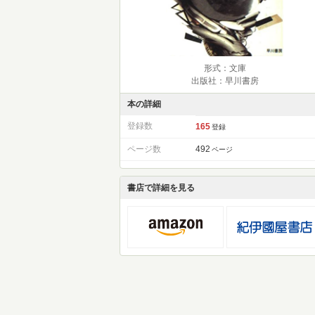
形式：文庫
出版社：早川書房
本の詳細
登録数
165
登録
ページ数
492
ページ
書店で詳細を見る