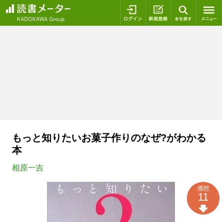
ログイン
新規登録
本を探
もっと知りたいお菓子作りのなぜ?がわかる
本
相原一吉
感想
11