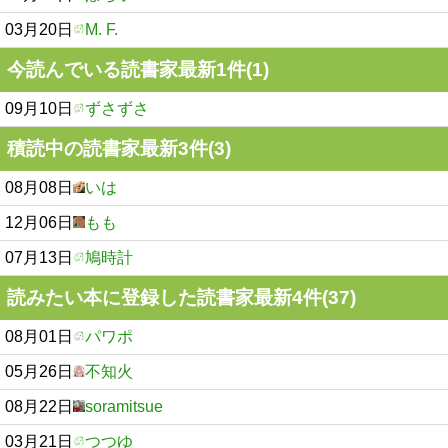
03月20日
M. F.
今読んでいる読書家最新1件(1)
09月10日
ずさずさ
積読中の読書家最新3件(3)
08月08日
いは
12月06日
もも
07月13日
鳩時計
読みたい本に登録した読書家最新4件(37)
08月01日
パワポ
05月26日
不知火
08月22日
soramitsue
03月21日
つつゆ