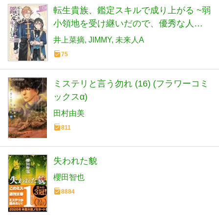
転生貴族、鑑定スキルで成り上がる ~弱
小領地を受け継いだので、優秀な人材
を増やしていたら、最強領地になって
井上菜摘
JIMMY
未来人A
た~(20) (KCデラックス)
75
ミステリと言う勿れ (16) (フラワーコミ
ックスα)
田村由美
811
失われた貌
櫻田智也
8884