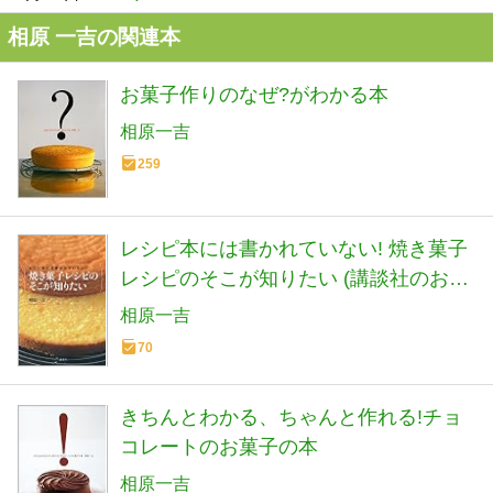
相原 一吉の関連本
お菓子作りのなぜ?がわかる本
相原一吉
259
レシピ本には書かれていない! 焼き菓子
レシピのそこが知りたい (講談社のお料
理BOOK)
相原一吉
70
きちんとわかる、ちゃんと作れる!チョ
コレートのお菓子の本
相原一吉