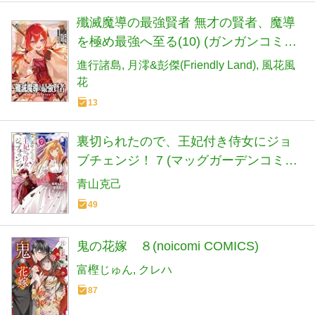
殲滅魔導の最強賢者 無才の賢者、魔導
を極め最強へ至る(10) (ガンガンコミッ
クスUP!)
進行諸島
月澪&彭傑(Friendly Land)
風花風
花
13
裏切られたので、王妃付き侍女にジョ
ブチェンジ！ 7 (マッグガーデンコミッ
ク avarusシリーズ)
青山克己
49
鬼の花嫁 ８(noicomi COMICS)
富樫じゅん
クレハ
87