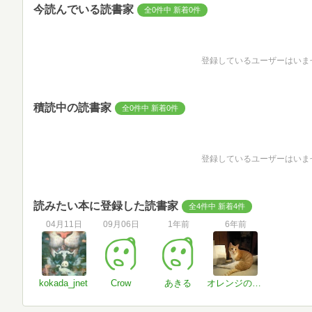
今読んでいる読書家
全0件中 新着0件
登録しているユーザーはいま
積読中の読書家
全0件中 新着0件
登録しているユーザーはいま
読みたい本に登録した読書家
全4件中 新着4件
04月11日
09月06日
1年前
6年前
kokada_jnet
Crow
あきる
オレンジのしましま