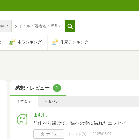
n和書
は
本ランキング
作家ランキング
感想・レビュー
2
全て表示
ネタバレ
まむし
前作から続けて。猫への愛に溢れたエッセイ
ナイス
コメント(
0
)
2025/05/07