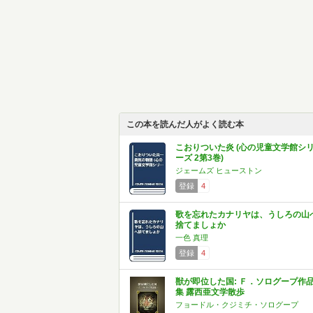
この本を読んだ人がよく読む本
こおりついた炎 (心の児童文学館シ
ーズ 2第3巻)
ジェームズ ヒューストン
登録
4
歌を忘れたカナリヤは、うしろの山
捨てましょか
一色 真理
登録
4
獣が即位した国: Ｆ．ソログープ作
集 露西亜文学散歩
フョードル・クジミチ・ソログープ