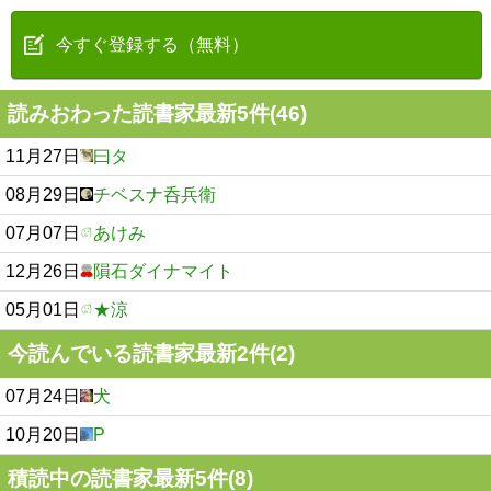
今すぐ登録する（無料）
読みおわった読書家最新5件(46)
11月27日
曰タ
08月29日
チベスナ呑兵衛
07月07日
あけみ
12月26日
隕石ダイナマイト
05月01日
★涼
今読んでいる読書家最新2件(2)
07月24日
犬
10月20日
P
積読中の読書家最新5件(8)