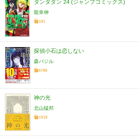
ダンダダン 24 (ジャンプコミックス)
龍幸伸
181
探偵小石は恋しない
森バジル
6786
神の光
北山猛邦
1519