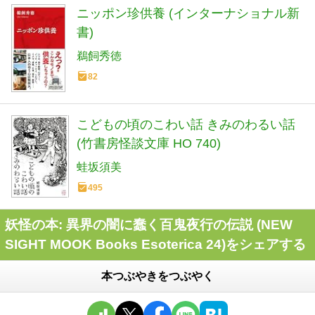
ニッポン珍供養 (インターナショナル新
書)
鵜飼秀徳
82
こどもの頃のこわい話 きみのわるい話
(竹書房怪談文庫 HO 740)
蛙坂須美
495
妖怪の本: 異界の闇に蠢く百鬼夜行の伝説 (NEW
SIGHT MOOK Books Esoterica 24)をシェアする
本つぶやきをつぶやく