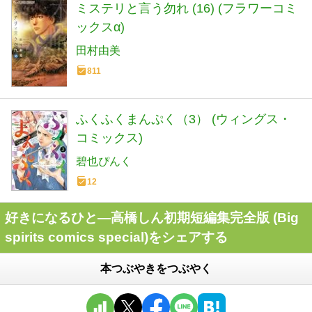
ミステリと言う勿れ (16) (フラワーコミ
ックスα)
田村由美
811
ふくふくまんぷく（3） (ウィングス・
コミックス)
碧也ぴんく
12
好きになるひと―高橋しん初期短編集完全版 (Big
spirits comics special)をシェアする
本つぶやきをつぶやく