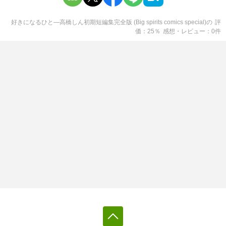
好きになるひと―高橋しん初期短編集完全版 (Big spirits comics special)
の
評
価
25
％
感想・レビュー
0
件