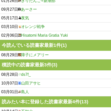
01月26日
きりだんご⭐️新潮部
09月27日
あーさー
05月17日
夜気
03月10日
オレンジ戦争
02月06日
Hisatomi Maria Gratia Yuki
今読んでいる読書家最新1件(1)
08月29日
障子にメアリー
積読中の読書家最新3件(3)
08月28日
ds7f_
10月07日
山田アサヒ
03月01日
島人
読みたい本に登録した読書家最新4件(13)