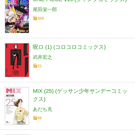
尾田栄一郎
408
呪ロ (1) (コロコロコミックス)
武井宏之
31
MIX (25) (ゲッサン少年サンデーコミッ
クス)
あだち充
96