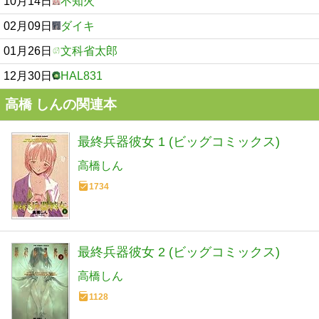
10月14日
不知火
02月09日
ダイキ
01月26日
文科省太郎
12月30日
HAL831
高橋 しんの関連本
最終兵器彼女 1 (ビッグコミックス)
高橋しん
1734
最終兵器彼女 2 (ビッグコミックス)
高橋しん
1128