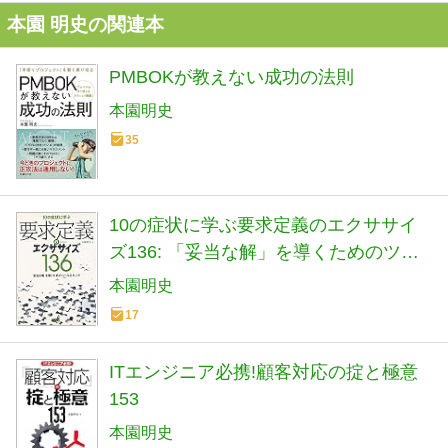
本園 明史の関連本
PMBOKが教えない成功の法則
本園明史
35
10の症状に学ぶ要求定義のエクササイ
ズ136: 「妥当な解」を導くためのツー
ルとヒント
本園明史
17
ITエンジニア必携!顧客対応の掟と極意
153
本園明史