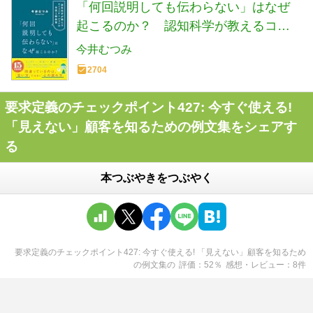
「何回説明しても伝わらない」はなぜ
起こるのか？ 認知科学が教えるコミ
ュニケーションの本質と解決策
今井むつみ
2704
要求定義のチェックポイント427: 今すぐ使える!
「見えない」顧客を知るための例文集をシェアす
る
本つぶやきをつぶやく
要求定義のチェックポイント427: 今すぐ使える! 「見えない」顧客を知るため
の例文集
の
評価
52
％
感想・レビュー
8
件