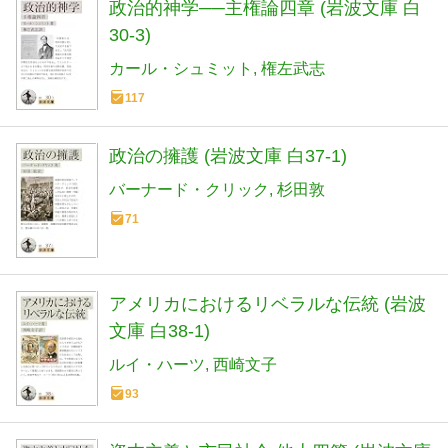
政治的神学──主権論四章 (岩波文庫 白
30-3)
カール・シュミット
権左武志
117
政治の擁護 (岩波文庫 白37-1)
バーナード・クリック
杉田敦
71
アメリカにおけるリベラルな伝統 (岩波
文庫 白38-1)
ルイ・ハーツ
西崎文子
93