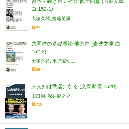
資本主義と市民社会 他十四篇 (岩波文庫
白 152-1)
大塚久雄
齋藤英里
83
共同体の基礎理論 他六篇 (岩波文庫 白
152-2)
大塚久雄
小野塚知二
95
人文知は武器になる (文春新書 1529)
山口周
深井龍之介
715