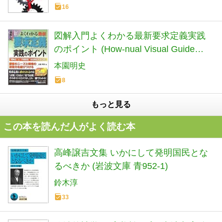
16
図解入門よくわかる最新要求定義実践
のポイント (How‐nual Visual Guide
Book)
本園明史
8
もっと見る
この本を読んだ人がよく読む本
高峰譲吉文集 いかにして発明国民とな
るべきか (岩波文庫 青952-1)
鈴木淳
33