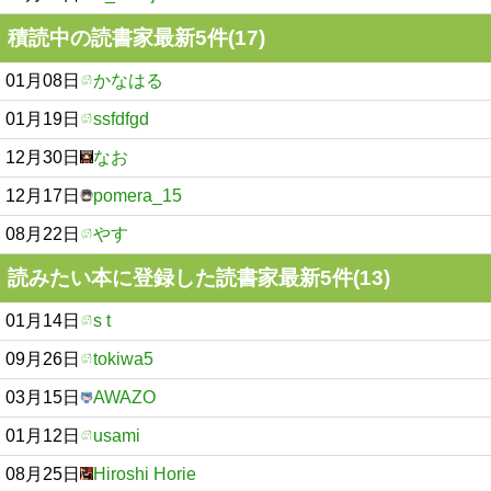
積読中の読書家最新5件(17)
01月08日
かなはる
01月19日
ssfdfgd
12月30日
なお
12月17日
pomera_15
08月22日
やす
読みたい本に登録した読書家最新5件(13)
01月14日
s t
09月26日
tokiwa5
03月15日
AWAZO
01月12日
usami
08月25日
Hiroshi Horie