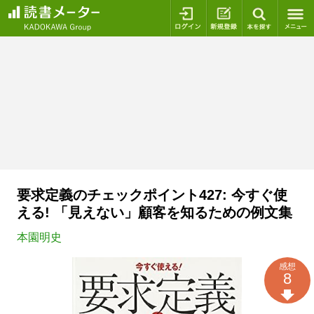
ログイン
新規登録
本を探
要求定義のチェックポイント427: 今すぐ使
える! 「見えない」顧客を知るための例文集
本園明史
感想
8