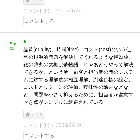
ナイス
コメント(0)
2011/01/27
e
品質(quality)、時間(time)、コスト(cost)という仕
事の根源的問題を解決してくれるような特効薬、
銀の弾丸の大概は夢物語。じゃあどうやって解決
できるか、という所。顧客と担当者の間のシステ
ムに対する理解度の相互理解、到達目標の設定、
コストとリターンの評価、曖昧性の除去などな
ど…問題を小さく抑えるために、担当者が留意す
べき点がシンプルに網羅されている。
ナイス
コメント(0)
2009/07/19