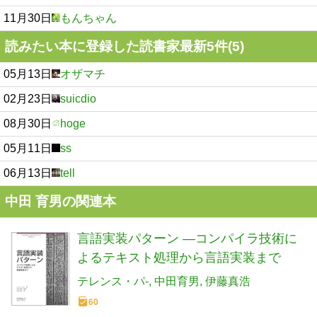
11月30日
もんちゃん
読みたい本に登録した読書家最新5件(5)
05月13日
オザマチ
02月23日
suicdio
08月30日
hoge
05月11日
ss
06月13日
tell
中田 育男の関連本
言語実装パターン ―コンパイラ技術に
よるテキスト処理から言語実装まで
テレンス・パ-
中田育男
伊藤真浩
60