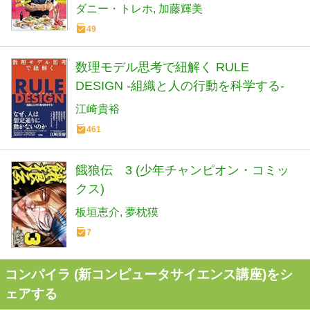
イル・メキシカン・レシピ75
ダニー・トレホ
加藤輝美
49
数理モデル思考で紐解く RULE
DESIGN -組織と人の行動を科学する-
江崎貴裕
461
餓狼伝 3 (少年チャンピオン・コミッ
クス)
板垣恵介
夢枕獏
7
コンパイラ (新コンピュータサイエンス講座)をシ
ェアする