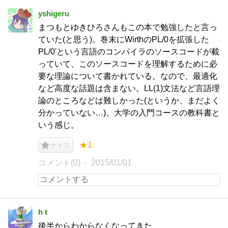
yshigeru
まつもとゆきひろさんもこの本で勉強したと言っ
ていた(と思う)。巻末にWirthのPL/0を拡張した
PL/0'という言語のコンパイラのソースコードが載
っていて、このソースコードを理解するために必
要な理論について書かれている。なので、最適化
など高度な話題は含まない。LL(1)文法など言語理
論のところなどは難しかった(というか、まだよく
分かっていない…)。大学の入門コースの教科書と
いう感じ。
★1
ナイス
コメント(0)
2015/01/01
h t
後半からわからなくなってきた