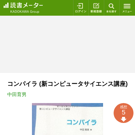
ログイン
新規登録
本を探
コンパイラ (新コンピュータサイエンス講座)
中田育男
感想
5