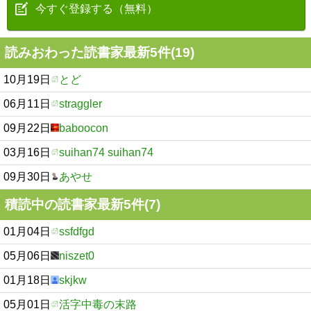
今すぐ登録する（無料）
読みおわった読書家最新5件(19)
10月19日
とど
06月11日
straggler
09月22日
baboocon
03月16日
suihan74 suihan74
09月30日
あやせ
積読中の読書家最新5件(7)
01月04日
ssfdfgd
05月06日
niszet0
01月18日
skjkw
05月01日
活字中毒の末路