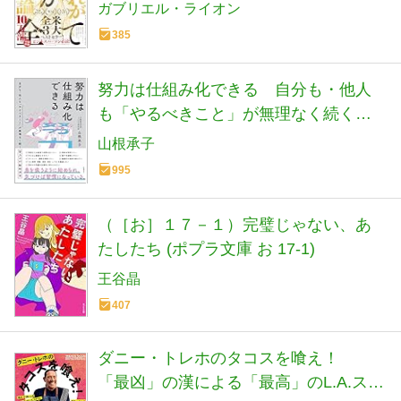
ガブリエル・ライオン
385
努力は仕組み化できる 自分も・他人
も「やるべきこと」が無理なく続く努
力の行動経済学
山根承子
995
（［お］１７－１）完璧じゃない、あ
たしたち (ポプラ文庫 お 17-1)
王谷晶
407
ダニー・トレホのタコスを喰え！
「最凶」の漢による「最高」のL.A.スタ