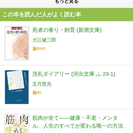
もっと見る
この本を読んだ人がよく読む本
死者の奢り・飼育 (新潮文庫)
大江健三郎
6949
洗礼ダイアリー (河出文庫 ふ 23-1)
文月悠光
85
筋肉が全て——健康・不老・メンタ
ル、人生のすべてが変わる唯一の方法