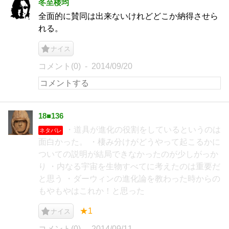
冬至楼均
全面的に賛同は出来ないけれどどこか納得させら
れる。
ナイス
コメント(0)
2014/09/20
18■136
・道具が進化の役割をしているというのは
ネタバレ
面白かった。 ・棲み分けがどうやって起こるかに
ついての説明が結局できなかったのが少しがっか
り ・内なる宇宙を生物すべてに考えたのは重要だ
と思う ・ダーウィンの進化論を教わった時からの
もやもやはこれか！と思った
★1
ナイス
コメント(0)
2014/09/11