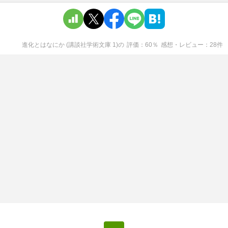
進化とはなにか (講談社学術文庫 1)
の
評価
60
％
感想・レビュー
28
件