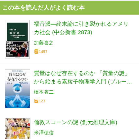
この本を読んだ人がよく読む本
福音派―終末論に引き裂かれるアメリ
カ社会 (中公新書 2873)
加藤喜之
1457
質量はなぜ存在するのか 「質量の謎」
から始まる素粒子物理学入門 (ブルーバ
ックス B 2305)
橋本省二
123
倫敦スコーンの謎 (創元推理文庫)
米澤穂信