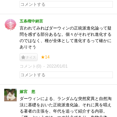
五条権中納言
言われてみればダーウィンの正統派進化論って疑
問を感ずる部分あるな。個々がそれぞれ進化する
のではなく、種が全体として進化するって確かに
ありそう
★14
ナイス
コメント(0)
2022/01/01
嫁宮 悠
ダーウィンによる、ランダムな突然変異と自然淘
汰に基礎をおいた正統派進化論。それに異を唱え
る著者の主張を、年代を追って紹介する内容。