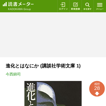
ログイン
新規登録
本を探
進化とはなにか (講談社学術文庫 1)
今西錦司
感想
28