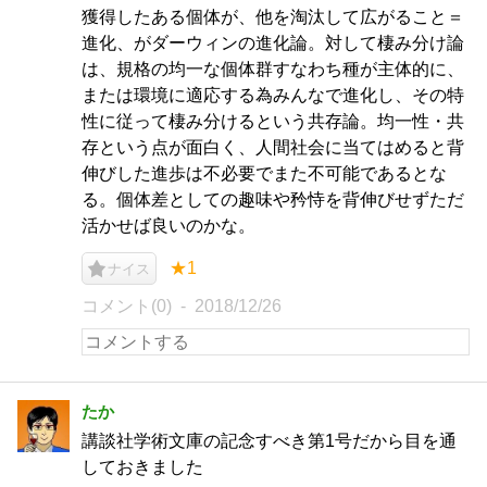
獲得したある個体が、他を淘汰して広がること＝
進化、がダーウィンの進化論。対して棲み分け論
は、規格の均一な個体群すなわち種が主体的に、
または環境に適応する為みんなで進化し、その特
性に従って棲み分けるという共存論。均一性・共
存という点が面白く、人間社会に当てはめると背
伸びした進歩は不必要でまた不可能であるとな
る。個体差としての趣味や矜恃を背伸びせずただ
活かせば良いのかな。
★1
ナイス
コメント(0)
2018/12/26
たか
講談社学術文庫の記念すべき第1号だから目を通
しておきました