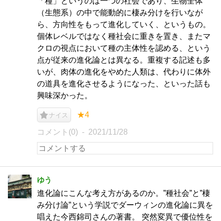
「種」というのは一つの社会であり、生物全体
（生態系）の中で能動的に棲み分けを行いなが
ら、方向性をもって進化していく、というもの。
個体レベルではなく種社会に重きを置き、またマ
クロの視点において種の主体性を認める、という
点が従来の進化論とは異なる。重複する記述も多
いが、肉体の進化をやめた人類は、代わりに体外
の道具を進化させるようになった、といった話も
興味深かった。
★4
ナイス
コメント(0)
2021/11/28
ゆう
進化論にこんな考え方があるのか。”種社会”と”棲
み分け論”という学説でダーウィンの進化論に異を
唱えた今西錦司さんの著書。 突然変異で優位性を