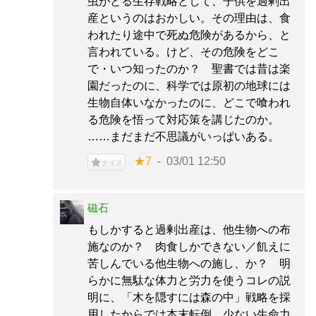
虫がとる生存戦略として、子供を過剰出
産というのはおかしい。その理由は、食
われたり途中で死ぬ危険があるから、と
言われている。けど、その危険をどこ
で・いつ知ったのか？ 聖書では昔は楽
園だったのに、科学では原初の地球には
生物自体いなかったのに、どこで喰われ
る危険を悟って対応策を講じたのか。
……まだまだ不思議がいっぱいある。
★7
03/01 12:50
ナイス
磁石
もしかすると過剰出産は、他生物への布
施なのか？ 肉食しかできない／飢えに
苦しんでいる他生物への施し、か？ 明
らかに無駄な体力と労力を使うコレの説
明に、「木を隠すには森の中」戦略を採
用したからでは本末転倒。少ない生命力