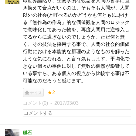
環世界論然り、生物学的な観念を人間の哲学に置
き換えて合点がいくのは、そもそも人間が、人間
以外の社会(と呼べるのかどうかも何とも)におけ
る『無作為の作為』的な価値観を人間のロジック
で意味化してあった物を、再度人間用に逆輸入し
てるからに過ぎないのでしょうか。ただ何と無
く、その技法を採用する事で、人間の社会的価値
行動における本能的な原理のようなものを解った
ような気になれる、と言う気もします。平均化で
きない個々の事例に対して無数の偶然が影響して
いる事すら、ある個人の視点から比較する事は不
可能なのだろうと感じます。
★2
ナイス
コメント(0)
2017/03/03
磁石