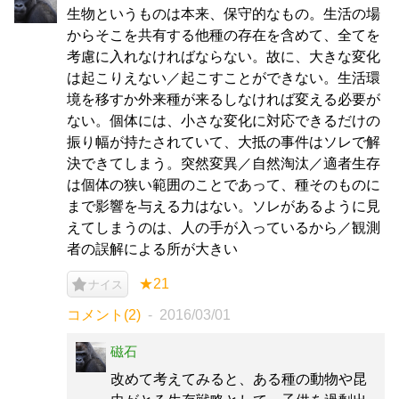
生物というものは本来、保守的なもの。生活の場
からそこを共有する他種の存在を含めて、全てを
考慮に入れなければならない。故に、大きな変化
は起こりえない／起こすことができない。生活環
境を移すか外来種が来るしなければ変える必要が
ない。個体には、小さな変化に対応できるだけの
振り幅が持たされていて、大抵の事件はソレで解
決できてしまう。突然変異／自然淘汰／適者生存
は個体の狭い範囲のことであって、種そのものに
まで影響を与える力はない。ソレがあるように見
えてしまうのは、人の手が入っているから／観測
者の誤解による所が大きい
★21
ナイス
コメント(2)
2016/03/01
磁石
改めて考えてみると、ある種の動物や昆