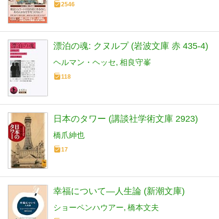
2546
漂泊の魂: クヌルプ (岩波文庫 赤 435-4)
ヘルマン・ヘッセ
相良守峯
118
日本のタワー (講談社学術文庫 2923)
橋爪紳也
17
幸福について―人生論 (新潮文庫)
ショーペンハウアー
橋本文夫