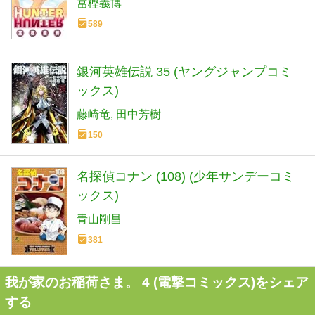
冨樫義博
589
銀河英雄伝説 35 (ヤングジャンプコミ
ックス)
藤崎竜
田中芳樹
150
名探偵コナン (108) (少年サンデーコミ
ックス)
青山剛昌
381
我が家のお稲荷さま。 4 (電撃コミックス)をシェア
する