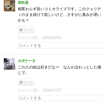
四向居
相変わらず良いコミカライズです。このクォリテ
ィのまま続けて欲しいけど、さすがに進みが遅い
かも？
ナイス
コメント(0)
2009/08/02
カポナータ
この人の絵は好きだなー なんかほわっとした感
じで。
ナイス
コメント(0)
2009/07/27