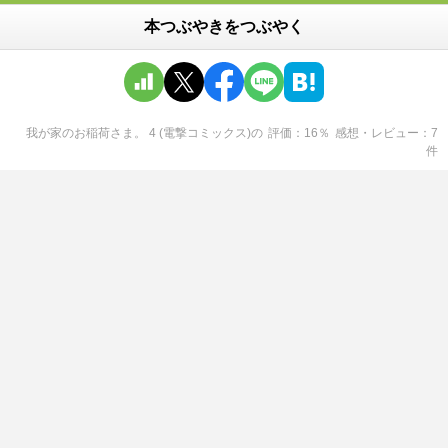
本つぶやきをつぶやく
我が家のお稲荷さま。 4 (電撃コミックス)
の
評価
16
％
感想・レビュー
7
件