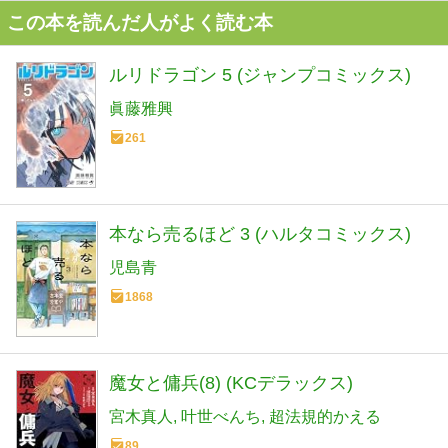
この本を読んだ人がよく読む本
ルリドラゴン 5 (ジャンプコミックス)
眞藤雅興
261
本なら売るほど 3 (ハルタコミックス)
児島青
1868
魔女と傭兵(8) (KCデラックス)
宮木真人
叶世べんち
超法規的かえる
89