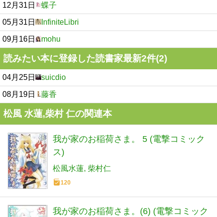
12月31日
蝶子
05月31日
InfiniteLibri
09月16日
mohu
読みたい本に登録した読書家最新2件(2)
04月25日
suicdio
08月19日
藤香
松風 水蓮,柴村 仁の関連本
我が家のお稲荷さま。 5 (電撃コミック
ス)
松風水蓮
柴村仁
120
我が家のお稲荷さま。(6) (電撃コミック