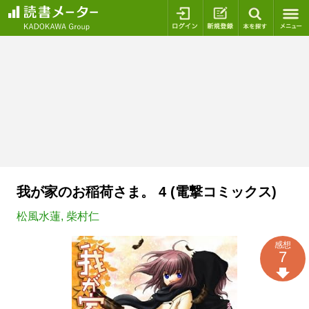
ログイン
新規登録
本を探
我が家のお稲荷さま。 4 (電撃コミックス)
松風水蓮
,
柴村仁
感想
7