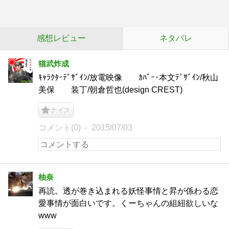
感想レビュー
ネタバレ
猫武炸成
ｷｬﾗｸﾀｰﾃﾞｻﾞｲﾝ/放電映像 ｶﾊﾞｰ･本文ﾃﾞｻﾞｲﾝ/秋山
美保 装丁/朝倉哲也(design CREST)
ナイス
コメント(0)
2015/07/03
柚奈
再読。透が巻き込まれる妖怪事情と昇が係わる恋
愛事情が面白いです。くーちゃんの組紐欲しいな
www