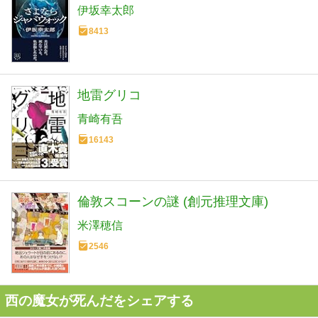
伊坂幸太郎
8413
地雷グリコ
青崎有吾
16143
倫敦スコーンの謎 (創元推理文庫)
米澤穂信
2546
西の魔女が死んだをシェアする