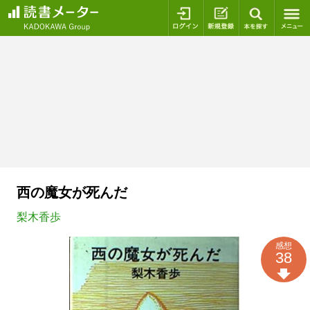
ログイン
新規登録
本を探
西の魔女が死んだ
梨木香歩
感想
38