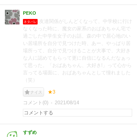
PEKO
友達関係がしんどくなって、中学校に行け
ネタバレ
なくなった時に、魔女の家系のおばあちゃん宅で
過ごした中学生女子のお話。森の中で居心地のい
い居場所を自分で見つけた時、あー、やっぱり居
場所って、自分で見つけることが大事で、大好き
な人に認めてもらって更に自信になるんだなぁっ
て思った。「おばあちゃん、大好き!」って心から
言ってる場面に、おばあちゃんとして憧れました
（笑）
★3
ナイス
コメント(0)
2021/08/14
すずめ