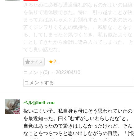
きるために必要な通過儀礼的なものがまいの目線
を借りて追体験できた。特に、引っ越すことが決
まっておばあちゃんとお別れするときのあのほろ
苦くジンワリくるあの気持ち。。残酷なことをす
る、してしまったと気づくとき。私も似たような
ことしてきたから余計に染み入ってしまった。 と
ても良い話だな。
★2
ナイス
コメント(0)
2022/04/10
ベル@bell-zou
扱いにくい子。私自身も母にそう思われていたの
を最近知った。曰く"むずがしいわらしだな"と。
自覚はあったので驚きはしなかったけれど。そん
なことをつらつらと思い出しながらの再読。「(恨