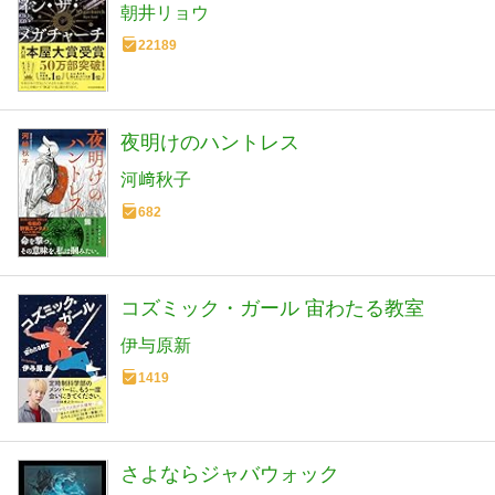
朝井リョウ
22189
夜明けのハントレス
河﨑秋子
682
コズミック・ガール 宙わたる教室
伊与原新
1419
さよならジャバウォック