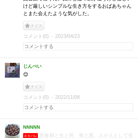
けど厳しいシンプルな生き方をするおばあちゃん
とまた会えたような気がした。
ナイス
コメント(0)
2023/04/23
じんぺい
😌
ナイス
コメント(0)
2022/11/08
NNNNN
思春期と生と死、善と悪。人が人として生
ネタバレ