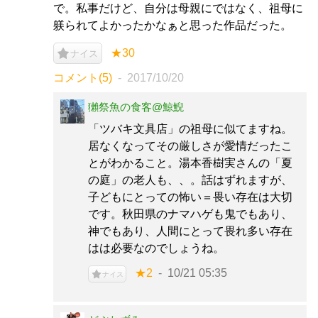
で。私事だけど、自分は母親にではなく、祖母に
躾られてよかったかなぁと思った作品だった。
★30
ナイス
コメント(5)
2017/10/20
獺祭魚の食客@鯨鯢
「ツバキ文具店」の祖母に似てますね。
居なくなってその厳しさが愛情だったこ
とがわかること。湯本香樹実さんの「夏
の庭」の老人も、、。話はずれますが、
子どもにとっての怖い＝畏い存在は大切
です。秋田県のナマハゲも鬼でもあり、
神でもあり、人間にとって畏れ多い存在
はは必要なのでしょうね。
★2
10/21 05:35
ナイス