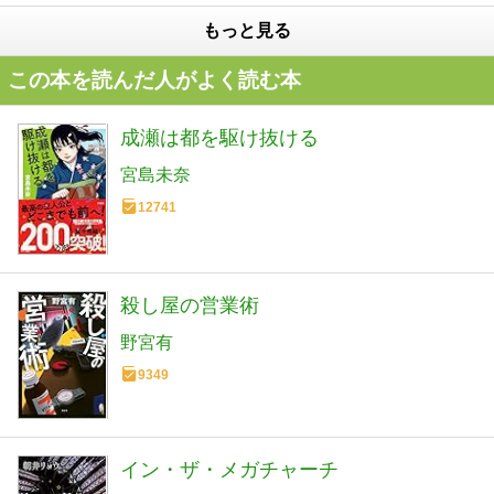
もっと見る
この本を読んだ人がよく読む本
成瀬は都を駆け抜ける
宮島未奈
12741
殺し屋の営業術
野宮有
9349
イン・ザ・メガチャーチ