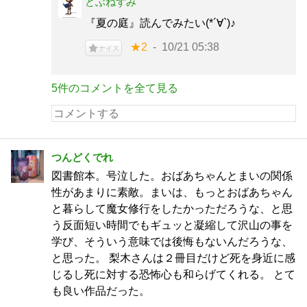
どぶねずみ
『夏の庭』読んでみたい(*´∀`)♪
★2
10/21 05:38
ナイス
5件のコメントを全て見る
つんどくでれ
図書館本。号泣した。おばあちゃんとまいの関係
性があまりに素敵。まいは、もっとおばあちゃん
と暮らして魔女修行をしたかっただろうな、と思
う反面短い時間でもギュッと凝縮して沢山の事を
学び、そういう意味では後悔もないんだろうな、
と思った。 梨木さんは２冊目だけど死を身近に感
じるし死に対する恐怖心も和らげてくれる。 とて
も良い作品だった。