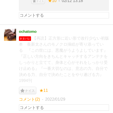
★10
02/12 13:18
ナイス
ochatomo
【再読】正方形に近い形で改行少ない初版
ネタバレ
本 長新太さんのモノクロ挿絵が寄り添ってい
る 『この世には、悪魔がうようよしています』
『正しい方向をきちんとキャッチするアンテナを
しっかりと立てて、身体と心がそれをしっかり受
け止める』『一番大切なのは、意志の力。自分で
決める力、自分で決めたことをやり遂げる力』
1994刊
★11
ナイス
コメント(2)
2022/01/29