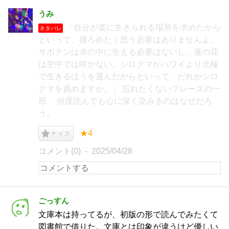
うみ
「自分が楽に生きられる場所を求めたから
ネタバレ
といって、後ろめたく思う必要はありませんよ。
サボテンは水の中に生える必要はないし、蓮の花
は空中では咲かない。シロクマがハワイより北極
で生きるほうを選んだからといって、だれがシロ
クマを責めますか。」 忘れたくないフレーズの一
部。 何度読んでも心に深く染みるのはなぜだろ
う。
★4
ナイス
コメント(0)
2025/04/28
ごっすん
文庫本は持ってるが、初版の形で読んでみたくて
図書館で借りた。文庫とは印象が違うけど優しい