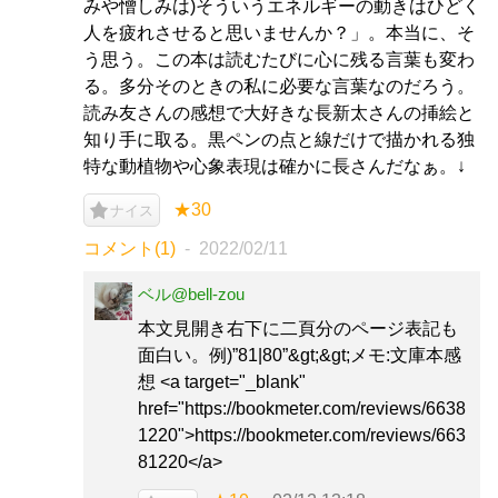
みや憎しみは)そういうエネルギーの動きはひどく
人を疲れさせると思いませんか？」。本当に、そ
う思う。この本は読むたびに心に残る言葉も変わ
る。多分そのときの私に必要な言葉なのだろう。
読み友さんの感想で大好きな長新太さんの挿絵と
知り手に取る。黒ペンの点と線だけで描かれる独
特な動植物や心象表現は確かに長さんだなぁ。↓
★30
ナイス
コメント(1)
2022/02/11
ベル@bell-zou
本文見開き右下に二頁分のページ表記も
面白い。例)”81|80”&gt;&gt;メモ:文庫本感
想 <a target="_blank"
href="https://bookmeter.com/reviews/6638
1220">https://bookmeter.com/reviews/663
81220</a>