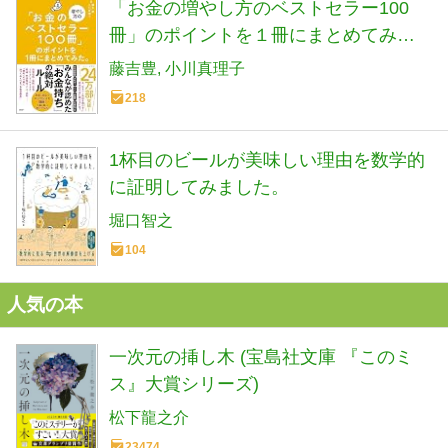
「お金の増やし方のベストセラー100
冊」のポイントを１冊にまとめてみ
た。
藤吉豊
小川真理子
218
1杯目のビールが美味しい理由を数学的
に証明してみました。
堀口智之
104
人気の本
一次元の挿し木 (宝島社文庫 『このミ
ス』大賞シリーズ)
松下龍之介
23474