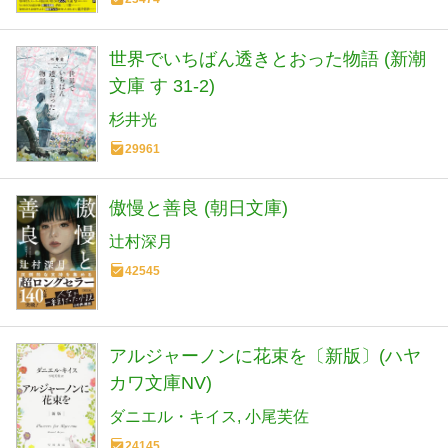
世界でいちばん透きとおった物語 (新潮
文庫 す 31-2)
杉井光
29961
傲慢と善良 (朝日文庫)
辻村深月
42545
アルジャーノンに花束を〔新版〕(ハヤ
カワ文庫NV)
ダニエル・キイス
小尾芙佐
24145