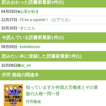
読みおわった読書家最新3件(5)
04月03日
お茶が好き
12月27日
I'll be a squirrel！（ビアリス）
10月10日
きじとら
今読んでいる読書家最新1件(1)
09月05日
kokekkosan
読みたい本に登録した読書家最新1件(1)
10月08日
rei_mt
丹羽 雅雄の関連本
知っていますか外国人労働者とその家
族の人権一問一答
丹羽雅雄