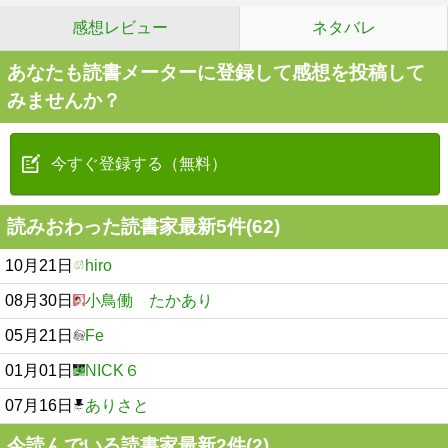
感想レビュー
ネタバレ
あなたも読書メーターに登録して感想を投稿して
みませんか？
今すぐ登録する（無料）
読みおわった読書家最新5件(62)
10月21日
hiro
08月30日
小鳥働 たかあり
05月21日
Fe
01月01日
NICK６
07月16日
ありさと
今読んでいる読書家最新2件(2)