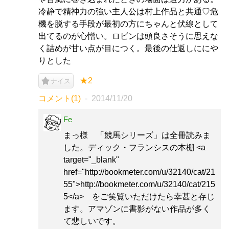
冷静で精神力の強い主人公は村上作品と共通♡危
機を脱する手段が最初の方にちゃんと伏線として
出てるのが心憎い。ロビンは頭良さそうに思えな
く詰めが甘い点が目につく。最後の仕返しににや
りとした
★2
ナイス
コメント(1)
2014/11/20
Fe
まっ様 「競馬シリーズ」は全冊読みま
した。ディック・フランシスの本棚 <a
target="_blank"
href="http://bookmeter.com/u/32140/cat/21
55">http://bookmeter.com/u/32140/cat/215
5</a> をご笑覧いただけたら幸甚と存じ
ます。アマゾンに書影がない作品が多く
て悲しいです。