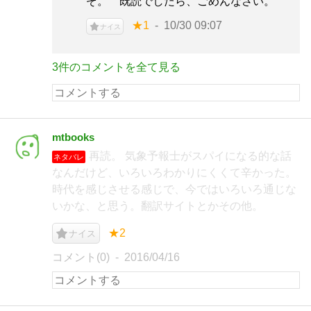
ぞ。 既読でしたら、ごめんなさい。
★1
10/30 09:07
ナイス
3件のコメントを全て見る
mtbooks
再読。 気象予報士がスパイになる的な話
ネタバレ
なんだけど、いろいろわかりにくくて辛かった。
時代を感じさせる感じで、今ではいろいろ通じな
いかな、と思う。翻訳サイトとかその他。
★2
ナイス
コメント(0)
2016/04/16