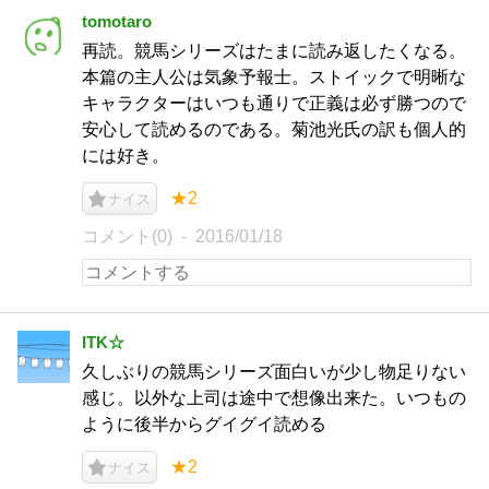
tomotaro
再読。競馬シリーズはたまに読み返したくなる。
本篇の主人公は気象予報士。ストイックで明晰な
キャラクターはいつも通りで正義は必ず勝つので
安心して読めるのである。菊池光氏の訳も個人的
には好き。
★2
ナイス
コメント(0)
2016/01/18
ITK☆
久しぶりの競馬シリーズ面白いが少し物足りない
感じ。以外な上司は途中で想像出来た。いつもの
ように後半からグイグイ読める
★2
ナイス