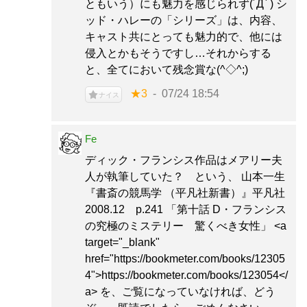
ともいう）にも魅力を感じられず(´Д` ) シ
ッド・ハレーの「シリーズ」は、内容、
キャスト共にとっても魅力的で、他には
侵入とかもそうですし…それからする
と、全てにおいて残念賞な(^◇^;)
★3
07/24 18:54
ナイス
Fe
ディック・フランシス作品はメアリー夫
人が執筆していた？ という、 山本一生
『書斎の競馬学 （平凡社新書）』平凡社
2008.12 p.241 「第十話 D・フランシス
の究極のミステリー 驚くべき女性」 <a
target="_blank"
href="https://bookmeter.com/books/12305
4">https://bookmeter.com/books/123054</
a> を、ご覧になっていなければ、どう