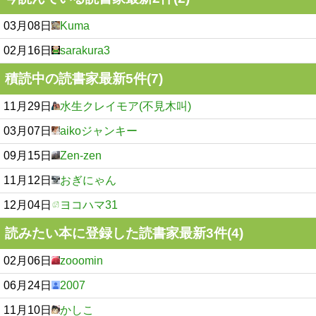
03月08日
Kuma
02月16日
sarakura3
積読中の読書家最新5件(7)
11月29日
水生クレイモア(不見木叫)
03月07日
aikoジャンキー
09月15日
Zen-zen
11月12日
おぎにゃん
12月04日
ヨコハマ31
読みたい本に登録した読書家最新3件(4)
02月06日
zooomin
06月24日
2007
11月10日
かしこ