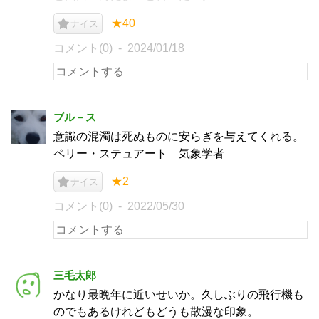
★40
ナイス
コメント(0)
2024/01/18
ブル－ス
意識の混濁は死ぬものに安らぎを与えてくれる。
ペリー・ステュアート 気象学者
★2
ナイス
コメント(0)
2022/05/30
三毛太郎
かなり最晩年に近いせいか。久しぶりの飛行機も
のでもあるけれどもどうも散漫な印象。