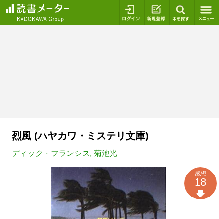
ログイン
新規登録
本を探
烈風 (ハヤカワ・ミステリ文庫)
ディック・フランシス
,
菊池光
感想
18