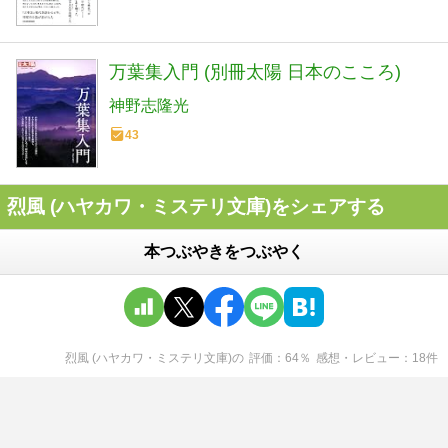
万葉集入門 (別冊太陽 日本のこころ)
神野志隆光
43
烈風 (ハヤカワ・ミステリ文庫)をシェアする
本つぶやきをつぶやく
烈風 (ハヤカワ・ミステリ文庫)
の
評価
64
％
感想・レビュー
18
件