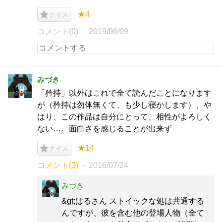
★4
ナイス
コメント(0)
2019/06/09
みづき
「矜持」以外はこれで全て読んだことになります
が（矜持は勿体無くて、も少し寝かします）、や
はり、この作品は自分にとって、相性がよろしく
ない…。面白さを感じることが出来ず
★14
ナイス
コメント(3)
2016/07/24
みづき
&gt;はるさん ストイックな処は共通する
んですが、彼を含む他の登場人物（全て