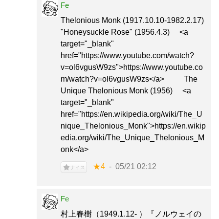
Fe
Thelonious Monk (1917.10.10-1982.2.17)
"Honeysuckle Rose" (1956.4.3) <a
target="_blank"
href="https://www.youtube.com/watch?
v=ol6vgusW9zs">https://www.youtube.co
m/watch?v=ol6vgusW9zs</a> The
Unique Thelonious Monk (1956) <a
target="_blank"
href="https://en.wikipedia.org/wiki/The_U
nique_Thelonious_Monk">https://en.wikip
edia.org/wiki/The_Unique_Thelonious_M
onk</a>
★4
05/21 02:12
ナイス
Fe
村上春樹（1949.1.12- ）『ノルウェイの