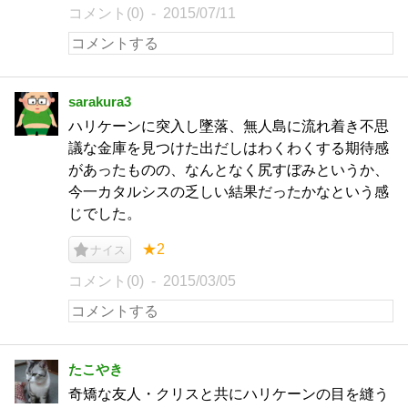
コメント(0)
2015/07/11
sarakura3
ハリケーンに突入し墜落、無人島に流れ着き不思
議な金庫を見つけた出だしはわくわくする期待感
があったものの、なんとなく尻すぼみというか、
今一カタルシスの乏しい結果だったかなという感
じでした。
★2
ナイス
コメント(0)
2015/03/05
たこやき
奇矯な友人・クリスと共にハリケーンの目を縫う