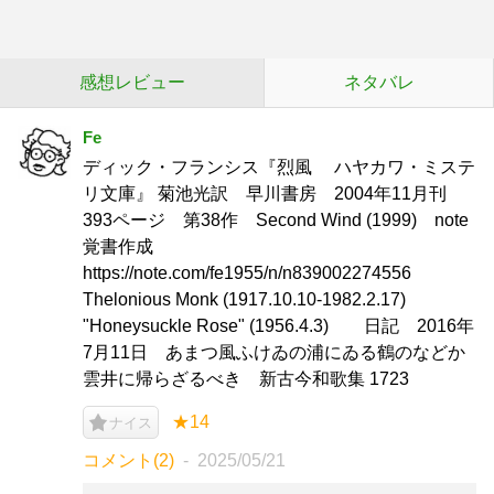
感想レビュー
ネタバレ
Fe
ディック・フランシス『烈風 ハヤカワ・ミステ
リ文庫』 菊池光訳 早川書房 2004年11月刊
393ページ 第38作 Second Wind (1999) note
覚書作成
https://note.com/fe1955/n/n839002274556
Thelonious Monk (1917.10.10-1982.2.17)
"Honeysuckle Rose" (1956.4.3) 日記 2016年
7月11日 あまつ風ふけゐの浦にゐる鶴のなどか
雲井に帰らざるべき 新古今和歌集 1723
★14
ナイス
コメント(2)
2025/05/21