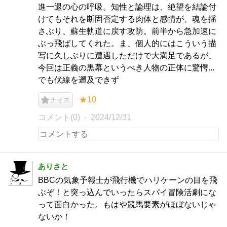
進一退の心の呼吸。知性と論理は、絶望を結論付
けてもそれを断固否定する肉体と感情が、魂を揺
さぶり、蘇生軌道に戻す攻防。前半から急加速に
ぶっ飛ばしてくれた。ま、個人的にはこういう描
写に久しぶりに遭遇しただけで大満足であるが、
今回は正義の黒幕というべき人物の正体に驚愕...
でも伏線を遡及できず
★10
ナイス
コメント(0)
2024/12/31
ありさと
BBCの気象予報士が飛行機でハリケーンの目を飛
ぶぞ！と突っ込んでいったらスパイ冒険活劇にな
って面白かった。もはや競馬要素がほぼないじゃ
ないか！