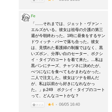
Fe
「……それまでは、ジェット・ヴァン・
エルズがいる。彼女は祖母の介護の第三
週が今朝終わった。1時に昼食をするサン
ドウィッチ・バーで落ち合った。彼女
は、見慣れた看護婦の制服ではなく、黒
いズボン、分厚い白のセーター、ボクシ
イ・タイプのコートを着て来た。…私は
黒パンにチーズ、チャツネに決めたが、
べつになにを食べてもかまわなかった。
二人で注文した。彼女はツナを頼んだ
が、私は以前から好きになれなかっ
た。」p.249 ボクシイ・タイプのコート
って、どんなコートかな？
★4
06/05 16:40
ナイス