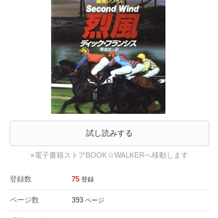
試し読みする
※電子書籍ストアBOOK☆WALKERへ移動します
登録数
75
登録
ページ数
393
ページ