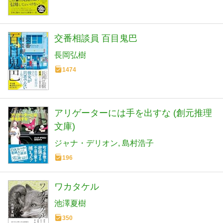
交番相談員 百目鬼巴
長岡弘樹
1474
アリゲーターには手を出すな (創元推理
文庫)
ジャナ・デリオン
島村浩子
196
ワカタケル
池澤夏樹
350