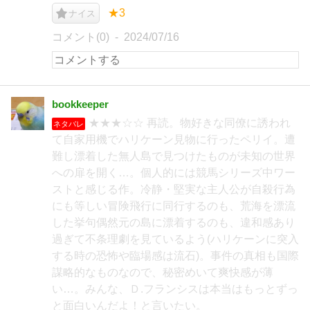
★3
ナイス
コメント(0)
2024/07/16
bookkeeper
★★★☆☆ 再読。物好きな同僚に誘われ
ネタバレ
て自家用機でハリケーン見物に行ったペリイ。遭
難し漂着した無人島で見つけたものが未知の世界
への扉を開く…。個人的には競馬シリーズ中ワー
ストと感じる作。冷静・堅実な主人公が自殺行為
にも等しい冒険飛行に同行するのも、荒海を漂流
した挙句偶然元の島に漂着するのも、違和感あり
過ぎて不条理劇を見ているよう(ハリケーンに突入
する時の恐怖や臨場感は流石)。事件の真相も国際
謀略的なものなので、秘密めいて爽快感が薄
い…。みんな、Ｄ.フランシスは本当はもっとずっ
と面白いんだよ！と言いたい。