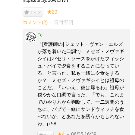
https://bit.ly/30wOnV7
★20
ナイス
コメント(2)
日付不明
Fe
「[看護師の] ジェット・ヴァン・エルズ
が落ち着いた口調で、ミセズ・メヴァギ
シイはパセリ・ソースをかけたフィッシ
ュ・パイで夕食をすることになってい
る、と言った。私も一緒に夕食をする
か？ ミセズ・メヴァギシイとは祖母の
ことだ。「いいえ、彼は帰るわ」祖母が
穏やかな口調で言った。「でも、これま
でのやり方から判断して、一二週間のう
ちに、パブで一緒にサンドウィッチを食
べないか、とあなたを誘うかもしれない
わ」p.58
★4
06/05 16:39
ナイス