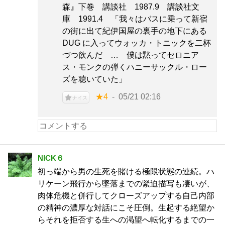
森』下巻 講談社 1987.9 講談社文
庫 1991.4 「我々はバスに乗って新宿
の街に出て紀伊国屋の裏手の地下にある
DUG に入ってウォッカ・トニックを二杯
づつ飲んだ … 僕は黙ってセロニア
ス・モンクの弾くハニーサックル・ロー
ズを聴いていた」
★4
05/21 02:16
ナイス
NICK６
初っ端から男の生死を賭ける極限状態の連続。ハ
リケーン飛行から墜落までの緊迫描写も凄いが、
肉体危機と併行してクローズアップする自己内部
の精神の濃厚な対話にこそ圧倒。生起する絶望か
らそれを拒否する生への渇望へ転化するまでの一