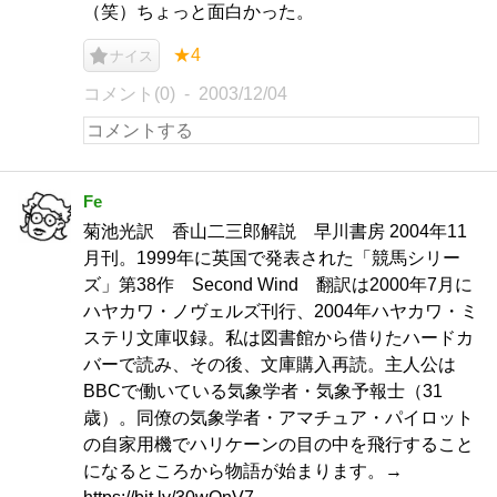
（笑）ちょっと面白かった。
★4
ナイス
コメント(0)
2003/12/04
Fe
菊池光訳 香山二三郎解説 早川書房 2004年11
月刊。1999年に英国で発表された「競馬シリー
ズ」第38作 Second Wind 翻訳は2000年7月に
ハヤカワ・ノヴェルズ刊行、2004年ハヤカワ・ミ
ステリ文庫収録。私は図書館から借りたハードカ
バーで読み、その後、文庫購入再読。主人公は
BBCで働いている気象学者・気象予報士（31
歳）。同僚の気象学者・アマチュア・パイロット
の自家用機でハリケーンの目の中を飛行すること
になるところから物語が始まります。→