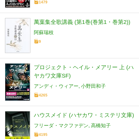
1479
萬葉集全歌講義 (第1巻(巻第1・巻第2))
阿蘇瑞枝
9
プロジェクト・ヘイル・メアリー 上 (ハ
ヤカワ文庫SF)
アンディ・ウィアー
小野田和子
4265
ハウスメイド (ハヤカワ・ミステリ文庫)
フリーダ・マクファデン
高橋知子
4195