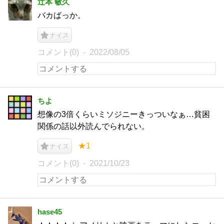
辻本 敏久
バカばっか。
ナイス
コメント(0)
2022/08/05
ちよ
想像の3倍くらいミソジニーきっついなぁ…貧困
関係の話以外読んでられない。
★1
ナイス
コメント(0)
2021/10/23
hase45