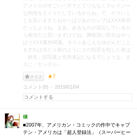
アメリカのすごい一方でとてつもなくクレイジー
な内情をえぐりだしているからね。で、ゲスいこ
とを言いますとねやっぱりあのセレブはXXX依存
だったようね。まあ、あるものが流出しているか
ら相当だと思いますけどね。興味深い部分はやっ
ぱりXXX案件関連。そりゃあこんなゆがんだこと
をすれば当たり前のようにその犯罪を犯した者は
「終生」顔写真と住所表記になるでしょうな。ま
さに「ヤンデル」
★7
ナイス
コメント(0)
2019/01/04
槇
■2007年、アメリカン・コミックの作中でキャプ
テン・アメリカは「超人登録法」（スーパーヒー