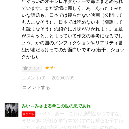
年ぐらいのオモシロネタがテーマ毎にまとめられ
ています。まだ記憶に新しく、あーあった！みた
いな話題も。日本では観られない映画（公開して
も人こなそう）、日本では読めない本（翻訳して
も読まなそう）の紹介に興味がひかれます。文章
がスキッとまとまっていて作文の参考になるでし
ょう。かの国のノンフィクションやリアリティ番
組が嘘だらけってのが面白いですね(若干、ショッ
クかも)。
★59
ナイス
コメント(0)
2019/07/09
みい⇔みさまる＠この世の悪であれ
☆×4.5…あー…これは強烈なやつですな。
ネタバレ
そりゃあ出版社が単行本で出すのは難色を示すわ
けだ。それに内容がかなり強烈そのものなのよ。