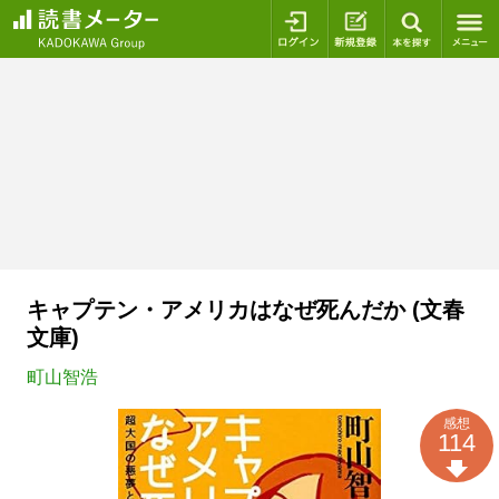
ログイン
新規登録
本を探
キャプテン・アメリカはなぜ死んだか (文春
文庫)
町山智浩
感想
114