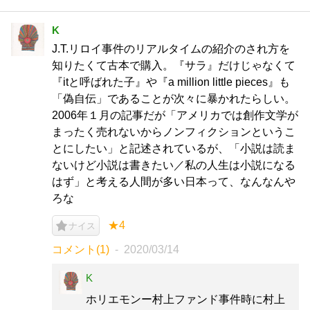
K
J.T.リロイ事件のリアルタイムの紹介のされ方を
知りたくて古本で購入。『サラ』だけじゃなくて
『itと呼ばれた子』や『a million little pieces』も
「偽自伝」であることが次々に暴かれたらしい。
2006年１月の記事だが「アメリカでは創作文学が
まったく売れないからノンフィクションというこ
とにしたい」と記述されているが、「小説は読ま
ないけど小説は書きたい／私の人生は小説になる
はず」と考える人間が多い日本って、なんなんや
ろな
★4
ナイス
コメント(1)
2020/03/14
K
ホリエモンー村上ファンド事件時に村上