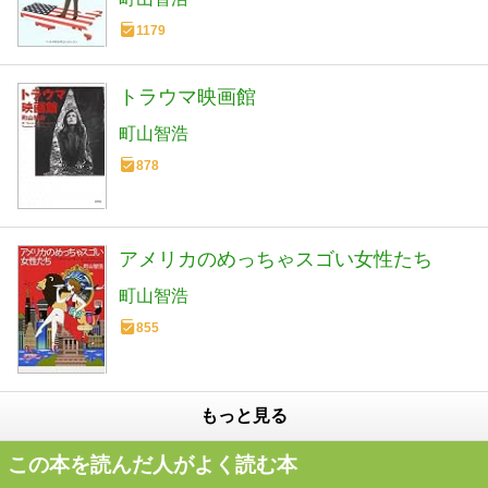
1179
トラウマ映画館
町山智浩
878
アメリカのめっちゃスゴい女性たち
町山智浩
855
もっと見る
この本を読んだ人がよく読む本