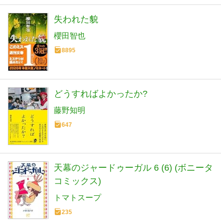
失われた貌
櫻田智也
8895
どうすればよかったか?
藤野知明
647
天幕のジャードゥーガル 6 (6) (ボニータ
コミックス)
トマトスープ
235