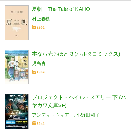
夏帆 The Tale of KAHO
村上春樹
2961
本なら売るほど 3 (ハルタコミックス)
児島青
1869
プロジェクト・ヘイル・メアリー 下 (ハ
ヤカワ文庫SF)
アンディ・ウィアー
小野田和子
3641