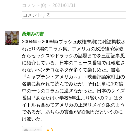
コメント(0)
2021/01/31
桑畑みの吉
2004年～2008年(ブッシュ政権末期)に雑誌掲載さ
れた102編のコラム集。アメリカの政治経済宗教
からセックスやドラックの話題までを三面記事風
に紹介している。日本のニュース番組では報道さ
れないヘンテコなネタが多くて楽しめた。書名
『キャプテン・アメリカ～』＋映画評論家町山の
名前に惹かれて読んでみたが、それは単に102編
中の一つのコラムに過ぎなかった。日本のクイズ
番組『あなたは小学校5年生より賢いの？』はタ
イトルも含めてアメリカの正規リメイク版のよう
であるが、あちらの賞金が約1億円だというのに
は驚いた。
★3
ナイス