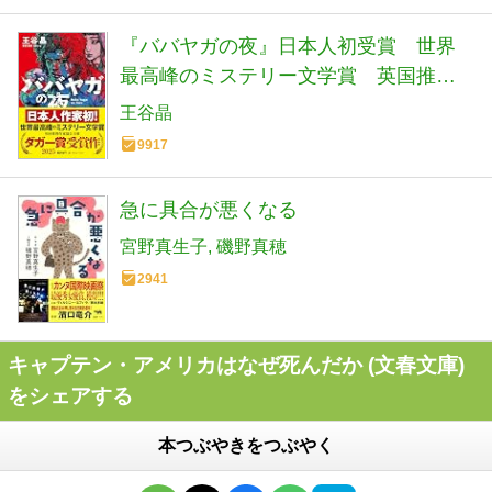
『ババヤガの夜』日本人初受賞 世界
最高峰のミステリー文学賞 英国推理
作家協会賞(ダガー賞） (河出文庫 お 46-
王谷晶
1)
9917
急に具合が悪くなる
宮野真生子
磯野真穂
2941
キャプテン・アメリカはなぜ死んだか (文春文庫)
をシェアする
本つぶやきをつぶやく