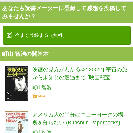
あなたも読書メーターに登録して感想を投稿して
みませんか？
今すぐ登録する（無料）
町山 智浩の関連本
映画の見方がわかる本: 2001年宇宙の旅
から未知との遭遇まで (映画秘宝
COLLECTION 22)
町山智浩
1464
アメリカ人の半分はニューヨークの場
所を知らない (Bunshun Paperbacks)
町山智浩