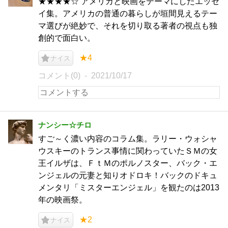
★★★★☆ アメリカと映画をテーマにしたエッセ
イ集。アメリカの普通の暮らしが垣間見えるテー
マ選びが絶妙で、それを切り取る著者の視点も独
創的で面白い。
★4
ナイス
コメント(0)
2021/10/17
ナンシー☆チロ
すご～く濃い内容のコラム集。ラリー・ウォシャ
ウスキーのトランス事情に関わっていたＳＭの女
王イルザは、ＦｔＭのポルノスター、バック・エ
ンジェルの元妻と知りオドロキ！バックのドキュ
メンタリ「ミスターエンジェル」を観たのは2013
年の映画祭。
★2
ナイス