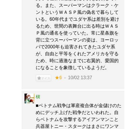
る。また、スーパーマンはクラーク・ケ
ントというＷＡＳＰ風の偽名で暮らして
いる。60年代までユダヤ系は差別を避け
るため、世間の表舞台に出る時はＷＡＳ
Ｐ風の通名を使っていた。常に星条旗を
背に立つスーパーマンの姿は、ヨーロッ
パで2000年も迫害されてきたユダヤ系
が、自由と平等をくれたアメリカを守る
ため、時に過激なまでに右翼的、愛国的
になることを象徴しているようだ。
★6
10/02 13:37
ナイス
槇
■ベトナム戦争は軍産複合体が金儲けのた
めにデッチ上げた戦争だといわれた。自
らベトナムを攻撃するアイアンマンこと
兵器屋トニー・スタークはまさにワンマ