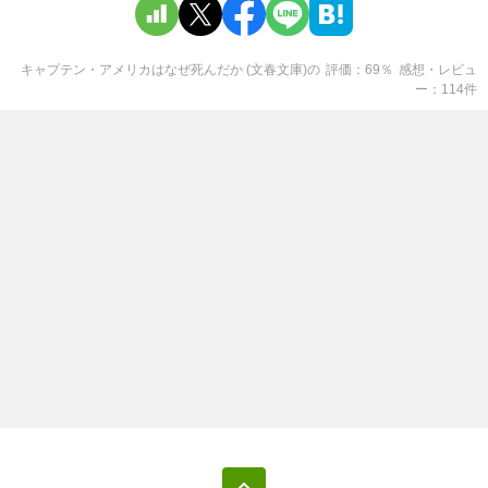
キャプテン・アメリカはなぜ死んだか (文春文庫)
の
評価
69
％
感想・レビュ
ー
114
件