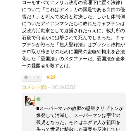
ローをすべてアメリカ政府の管理下に置く法律）
について「これはアメリカの国是である自由の侵
害だ！」と叫んで政府と対決した。しかし体制側
についたアイアンマンたちに敗れたキャプテンは
反政府活動家として逮捕されたうえに、裁判所の
石段で何者かに狙撃されて死んでしまった。キャ
プテンが戦った「超人登録法」はブッシュ政権が
テロ取り締まりのために国民の盗聴や拘束を合法
化した「愛国法」のメタファーだ。愛国法が全米
一の愛国者を殺すとは。
★24
ナイス
コメント(8)
2018/10/02
槇
■スーパーマンの故郷の惑星クリプトンが
爆発して消滅し、スーパーマンは宇宙の
孤児となった。それはユダヤ人が祖国を
失って世界に離散した事実を反映してい