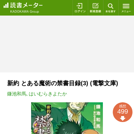
ログイン
新規登録
本を探
新約 とある魔術の禁書目録(3) (電撃文庫)
鎌池和馬
,
はいむらきよたか
感想
499