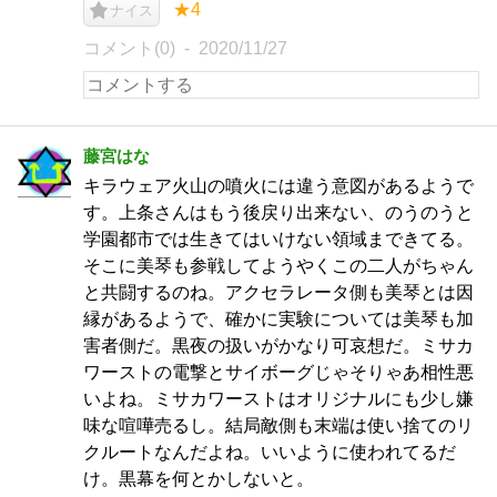
★4
ナイス
コメント(0)
2020/11/27
藤宮はな
キラウェア火山の噴火には違う意図があるようで
す。上条さんはもう後戻り出来ない、のうのうと
学園都市では生きてはいけない領域まできてる。
そこに美琴も参戦してようやくこの二人がちゃん
と共闘するのね。アクセラレータ側も美琴とは因
縁があるようで、確かに実験については美琴も加
害者側だ。黒夜の扱いがかなり可哀想だ。ミサカ
ワーストの電撃とサイボーグじゃそりゃあ相性悪
いよね。ミサカワーストはオリジナルにも少し嫌
味な喧嘩売るし。結局敵側も末端は使い捨てのリ
クルートなんだよね。いいように使われてるだ
け。黒幕を何とかしないと。