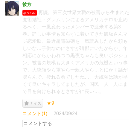
彼方
再読。第三次世界大戦の被害から生まれた
ネタバレ
魔術結社・グレムリンによるアメリカテロを止め
るべく、一風変わったメンバーで渡米する第3
巻。詳しい事情も知らずに着いてきた御坂さんマ
ジ恋愛脳、最近超電磁砲を一気読みしたから頼も
しいな…子供なのにさすが暗部にいたからか、年
相応にからかわれつつ黒夜ちゃんも良いポジショ
ン。被害の規模も大きくアメリカの危機という事
で、大統領やら軍やら一般人やら…とにかく話が
膨らんで、疲れる巻でしたね…。大統領は話が早
くて良いキャラしてましたが、国民一人一人にま
で目を向けられるとさすがに長い…。
★9
ナイス
コメント(1)
2024/09/24