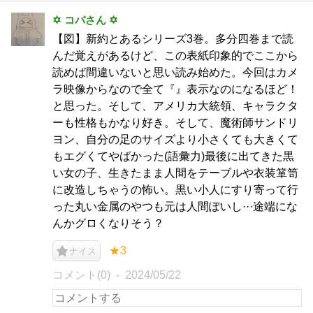
✡ コバさん ✡
【図】新約とあるシリーズ3巻。多分四巻まで読
んだ覚えがあるけど、この表紙印象的でここから
読めば間違いないと思い読み始めた。今回はカメ
ラ映像からなので全て『』表示なのになるほど！
と思った。そして、アメリカ大統領、キャラクタ
ーも性格もかなり好き。そして、魔術師サンドリ
ヨン、自分の足のサイズより小さくても大きくて
もエグくてやばかった(語彙力)最後に出てきた黒
い女の子、生きたまま人間をテーブルや衣装箪笥
に改造しちゃうの怖い。黒い小人にすり寄って行
った丸い金属のやつも元は人間ぽいし···途端にな
んかグロくなりそう？
★3
ナイス
コメント(0)
2024/05/22