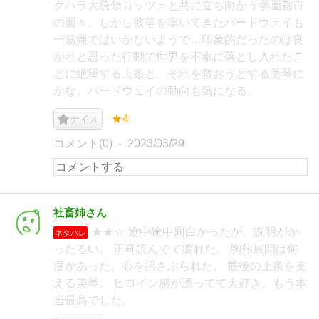
クハラ大統領カッツェと共に立ち向かう学園都市
の面々。しかし彼等を率いてきたバードウェイも
一筋縄ではいかないようで…印象的だったのは良
かれと思った行動で世界を不幸に落とし入れたこ
とに絶望する上条と、それを救おうとする美琴に
かな。バードウェイの動向も気になる。
★4
ナイス
コメント(0)
2023/03/29
社畜姉さん
★★☆ 途中途中面白かったが、説明がか
ネタバレ
ったるい。 正直読んでて疲れた。 胸熱展開は何
度かあった。心を揺さぶられた。 最後の上条を支
える美琴。 ヒロイン感が漂ってて大好き。もう本
当最高でした。