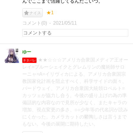
んでここまで活躍してるんだこいつ。
★1
ナイス
コメント(0)
2021/05/11
ゆー
★★☆☆☆アメリカ合衆国メディア王オー
ネタバレ
レイ=ブルーシェイクとグレムリンの魔術師サロ
ーニャ=A=イリヴィカによる、アメリカ合衆国宗
教国家化計画を阻止すべく、科学サイドの面々、
バードウェイ、アメリカ合衆国大統領ロベルト=
カッツェが協力し合う。今後の盛り上げの為の準
備話的な内容なので見所が少なく、またキャラの
増加、視点変更の多さ、○○少年等の代名詞が読み
にくかった。カメラカットの鬱陶しさは言うまで
もない。今後の展開に期待したい。