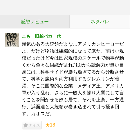
感想レビュー
ネタバレ
こも 旧柏バカ一代
漢気のある大統領だよな…アメリカンヒーローだ
よ。だけど物語は組織的になって来た。前は小規
模だったけど今は国家規模のスケールで物事が動
くから色々な組織が乱れ飛ぶから読解力が無い自
身には…科学サイドが勝ち過ぎてるから分断させ
て、科学と魔術を両方利用するグレムリンが暗
躍。そこに国際的な企業、メディア王。アメリカ
軍が入り乱れ。さらに一般人を操り人質にして言
うことを聞かせる奴も居て。それを上条、一方通
行、浜面達と大統領が巻き込まれて引っ掻き回
す。カオスだ。
★18
ナイス