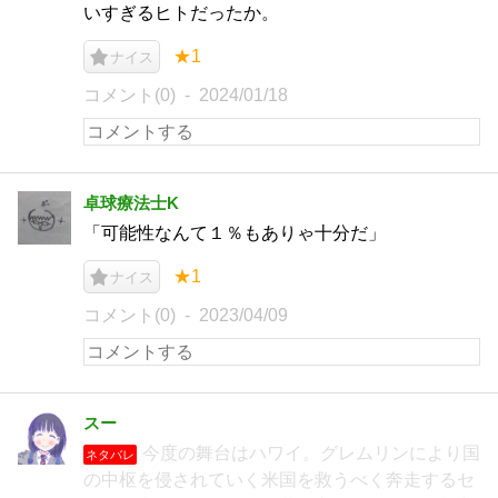
いすぎるヒトだったか。
★1
ナイス
コメント(0)
2024/01/18
卓球療法士K
「可能性なんて１％もありゃ十分だ」
★1
ナイス
コメント(0)
2023/04/09
スー
今度の舞台はハワイ。グレムリンにより国
ネタバレ
の中枢を侵されていく米国を救うべく奔走するセ