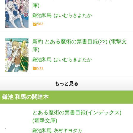
庫)
鎌池和馬
はいむらきよたか
562
新約 とある魔術の禁書目録(22) (電撃文
庫)
鎌池和馬
はいむらきよたか
531
もっと見る
鎌池 和馬の関連本
とある魔術の禁書目録(インデックス)
(電撃文庫)
鎌池和馬
灰村キヨタカ