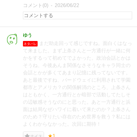
コメント(0)
2026/06/22
ゆう
まだ助走回って感じですね。面白くはなっ
ネタバレ
て来ました。まず上条さんと一方通行が一緒に何
かをするって初めてでよかった。政治会話とかは
そうね、今後あんま関係なさそうなキャラ同士の
会話とかが多くてあまり記憶に残ってないです。
あと最後ですね、バードウェイに利用されて学園
都市とアメリカ？の関係解消のところ、上条さん
はともかく、一方通行とか暗部で活動してたしそ
の辺敏感そうなのにと思った。あと一方通行と浜
面は結局なぜハワイに着いて来たのか？上条さん
のため？守りたい存在のため世界を救う？私には
よくわからなかった。次回に期待！
★1
ナイス