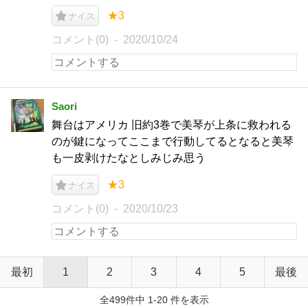
★3
ナイス
コメント(0)
2020/10/24
Saori
舞台はアメリカ 旧約3巻で美琴が上条に救われる
のが鍵になってここまで行動してるとなると美琴
も一皮剥けたなとしみじみ思う
★3
ナイス
コメント(0)
2020/10/23
最初
1
2
3
4
5
最後
全499件中 1-20 件を表示