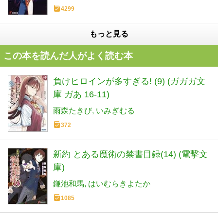
4299
もっと見る
この本を読んだ人がよく読む本
負けヒロインが多すぎる! (9) (ガガガ文
庫 ガあ 16-11)
雨森たきび
いみぎむる
372
新約 とある魔術の禁書目録(14) (電撃文
庫)
鎌池和馬
はいむらきよたか
1085