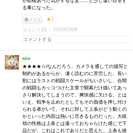
が結構あった気がするなぁ……と少し遠い目をす
る事になった。
★1
ナイス
コメント(0)
2025/07/09
siro
★★★★☆/なんだろう。カメラを通しての描写と
制約があるからか、凄く読むのに苦労した。長い
割にはラストの戦闘スケールがちいさいし、合間
の戦闘もカッコつけた文章で開幕だけ描いてあっ
さり解決してしまうので、爽快感に欠ける。とは
いえ、戦争を止めたとしてもその負債を押し付け
られる者がいて、それに対して上条がどう動くの
かといった内容は熱いに尽きるものだった。大統
領の性格は上条とは違っておちゃらけた感じで下
品だが、これはこれでありだと思えた。上条も彼