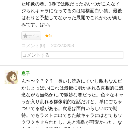
た印象の巻。1巻では敵だったあいつがこんなイ
ジられキャラになってるのは結構面白い笑。最後
はわりと予想してなかった展開でこれからが楽し
みです、はい。
★5
ナイス
コメント(0)
2022/03/08
息子
ん〜〜？？？？ 長いし読みにくいし敵もなんだ
かしょっぱい(これは最後に明かされる真相的に残
念ながら当然か)しで微妙な巻だった。色々なキャ
ラが入り乱れる群像劇的な話だけど、単にごちゃ
ついてる感がある。次巻は面白いらしいので期
待。でもラストに出てきた敵キャラにはとてもワ
クワクさせられたし、あと海鳥が可愛かった。な