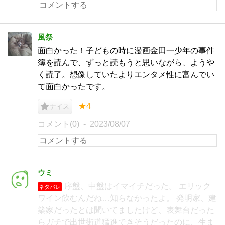
風祭
面白かった！子どもの時に漫画金田一少年の事件
簿を読んで、ずっと読もうと思いながら、ようや
く読了。想像していたよりエンタメ性に富んでい
て面白かったです。
★4
ナイス
コメント(0)
2023/08/07
ウミ
序盤、中盤はイマイチだった。 エリック
ネタバレ
ワイン飲むんだね…知らなかったよ。 発明家、建
築家だったとは聞いてましたけど、表舞台だった
らガチで出世街道猛進できそうだったのに、生ま