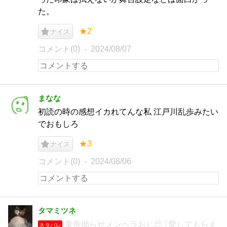
た。
★2
ナイス
コメント(0)
2024/08/07
まなな
初読の時の感想イカれてんな私 江戸川乱歩みたい
でおもしろ
★3
ナイス
コメント(0)
2024/08/06
タマミツネ
童帝拗らせメンヘラおじ🥺 ｢愛してもらえ
ネタバレ