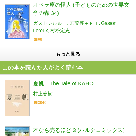
オペラ座の怪人 (子どものための世界文
学の森 34)
ガストンルルー
若菜等＋ｋｉ
Gaston
Leroux
村松定史
68
もっと見る
この本を読んだ人がよく読む本
夏帆 The Tale of KAHO
村上春樹
3040
本なら売るほど 3 (ハルタコミックス)