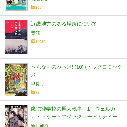
208
近畿地方のある場所について
背筋
14030
へんなものみっけ! (10) (ビッグコミック
ス)
早良朋
79
魔法律学校の麗人執事 1 ウェルカ
ム・トゥー・マジックローアカデミー
新川帆立