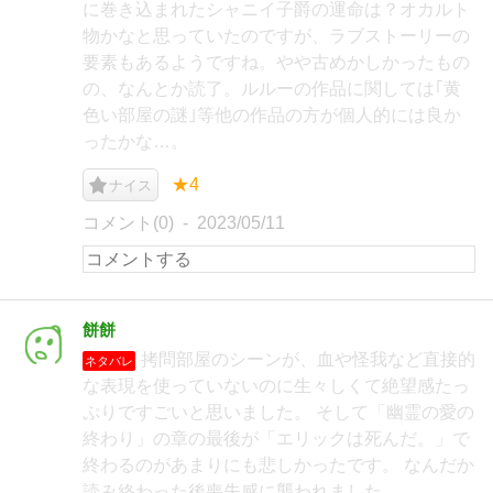
に巻き込まれたシャニイ子爵の運命は？オカルト
物かなと思っていたのですが、ラブストーリーの
要素もあるようですね。やや古めかしかったもの
の、なんとか読了。ルルーの作品に関しては｢黄
色い部屋の謎｣等他の作品の方が個人的には良か
ったかな…。
★4
ナイス
コメント(0)
2023/05/11
餅餅
拷問部屋のシーンが、血や怪我など直接的
ネタバレ
な表現を使っていないのに生々しくて絶望感たっ
ぷりですごいと思いました。 そして「幽霊の愛の
終わり」の章の最後が「エリックは死んだ。」で
終わるのがあまりにも悲しかったです。 なんだか
読み終わった後喪失感に襲われました。