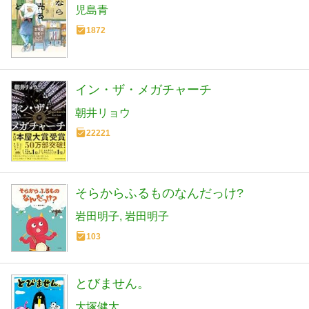
児島青
1872
イン・ザ・メガチャーチ
朝井リョウ
22221
そらからふるものなんだっけ?
岩田明子
岩田明子
103
とびません。
大塚健太