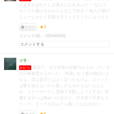
さえすればわたしは善人になれるんだ！｣なんて
セリフが書けるルルさんまじで好き♡ 痴人の愛の
じょーじからド変態を引くとエリックになりそう
★3
ナイス
コメント(0)
2024/04/02
ソラ
再読了。自分自身の読解力が上がっている
ネタバレ
のか解像度が上がった。 間違いなく愛の物語だよ
なぁ。恋は盲目とはよく言ったものよ。エリック
は愛を知らないから愛し方も分からないんだよ
ね。ストーカーだし恐怖で支配しようとするし邪
魔するやつは痛めつけるけど、可哀想で不幸なエ
リック、すべてを読んだら嫌いにはなれない。
★5