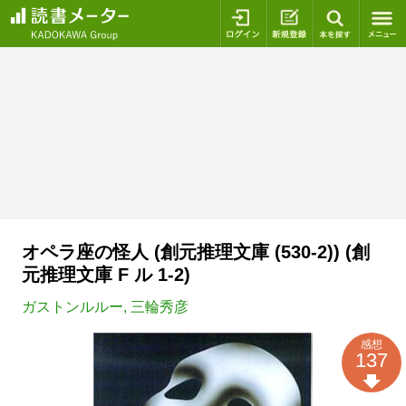
ログイン
新規登録
本を探
オペラ座の怪人 (創元推理文庫 (530‐2)) (創
元推理文庫 F ル 1-2)
ガストンルルー
,
三輪秀彦
感想
137