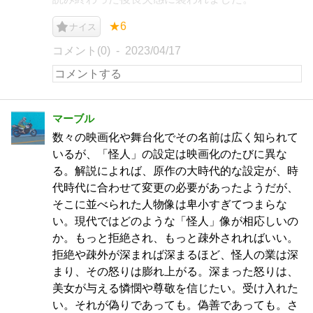
★6
ナイス
コメント(0)
2023/04/17
マーブル
数々の映画化や舞台化でその名前は広く知られて
いるが、「怪人」の設定は映画化のたびに異な
る。解説によれば、原作の大時代的な設定が、時
代時代に合わせて変更の必要があったようだが、
そこに並べられた人物像は卑小すぎてつまらな
い。現代ではどのような「怪人」像が相応しいの
か。もっと拒絶され、もっと疎外されればいい。
拒絶や疎外が深まれば深まるほど、怪人の業は深
まり、その怒りは膨れ上がる。深まった怒りは、
美女が与える憐憫や尊敬を信じたい。受け入れた
い。それが偽りであっても。偽善であっても。さ