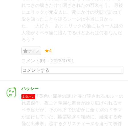
れつきの醜さだけで閉ざされたの可哀そう。 最後
にエリックが元友人に、死にかけの状態で訪ねて
愛を知ったことを語るシーンは本当に良かっ
た。 大好き。 あとエリックの他にもう一人謎の
人物がオペラ座に潜んでるけどあれは何者なんだ
ろう？
★4
ナイス
コメント(0)
2023/07/01
ハッシー
｢黄色い部屋の謎｣と並び評されるルルーの
ネタバレ
代表傑作。夜ごと華麗な舞台が繰り広げられるオ
ペラ座だが、その地下では密かに全く別のドラマ
が進行していた。幽霊騒ぎを端緒に、続発する奇
怪な出来事。恋するクリスティーヌを追って事件