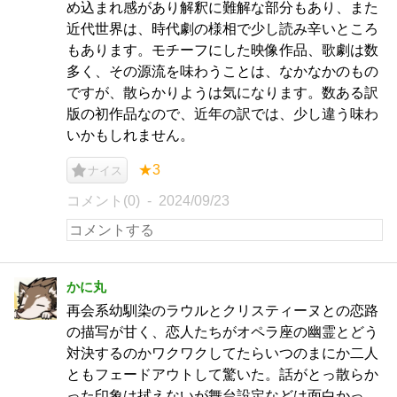
め込まれ感があり解釈に難解な部分もあり、また
近代世界は、時代劇の様相で少し読み辛いところ
もあります。モチーフにした映像作品、歌劇は数
多く、その源流を味わうことは、なかなかのもの
ですが、散らかりようは気になります。数ある訳
版の初作品なので、近年の訳では、少し違う味わ
いかもしれません。
★3
ナイス
コメント(0)
2024/09/23
かに丸
再会系幼馴染のラウルとクリスティーヌとの恋路
の描写が甘く、恋人たちがオペラ座の幽霊とどう
対決するのかワクワクしてたらいつのまにか二人
ともフェードアウトして驚いた。話がとっ散らか
った印象は拭えないが舞台設定などは面白かっ