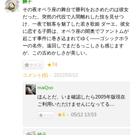
鱒子
その夜オペラ座の舞台で勝利をおさめたのは彼女
だった。突然の代役で人間離れした技を見せつ
け、一夜で観客を魅了した若き歌姫 ダーエ。彼女
に恋する子爵は、オペラ座の闇奥でファントムが
起こす事件に巻き込まれてゆく——ゴシックホラ
ーの名作。遠回しでまだるっこしさも感じます
が、この古めかしさが美しい。
★74
ナイス
コメント(6)
2022/05/12
maiQoo
ほんとだ、いま確認したら2005年版現在
ご利用いただけませんになってる…
★4
05/12 13:53
ナイス
鱒子