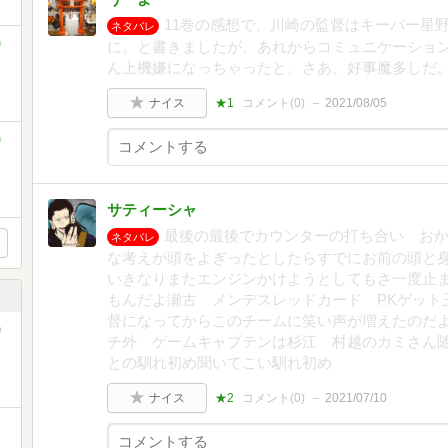
11巻の感想で、川崎の監督はキーパー星
ネタバレ
)
に。と書きましたが、あれからコミュニケーショ
ん上機嫌になっちゃったと。さあ、好事魔多しだ
ナイス
★1
コメント(
0
)
2021/08/05
)
サティーシャ
最後の最後でカウンターの打ち合い お
ネタバレ
な考えが頭をよぎったとしたらすでにお前の頭と
いきなりまたエンジンかけようとしてもさ一度止
もんだよ瀬古 メンデスレッドカード PKゲット
督になってからこのチームに笑い声が増えたのだ
)
チ外 ゲームキャプテンは杉江 村越のカミさん
との馴れ初め聞いてこい馴れ初め
ナイス
★2
コメント(
0
)
2021/07/10