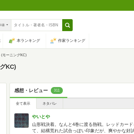
n和書
は
本ランキング
作家ランキング
22) (モーニングKC)
ングKC)
感想・レビュー
311
全て表示
ネタバレ
やいとや
山形戦決着。なんと4巻に渡る熱戦。レッドカード
て、結構荒れた試合っぽい印象だが、爽やかな好