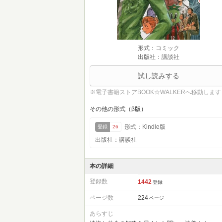
形式：コミック
出版社：講談社
試し読みする
※電子書籍ストアBOOK☆WALKERへ移動します
その他の形式（β版）
形式：Kindle版
登録
26
出版社：講談社
本の詳細
登録数
1442
登録
ページ数
224
ページ
あらすじ