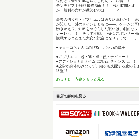
達海と佐倉の知略を尽くした闘い、決着！！
モンテビア山形戦 最終局面！！ 残り時間わず
か、勝利の女神が微笑むのは……！？
最後の切り札・ガブリエルは送り込まれた！ 達
が託した、謎のサインとともに――。ゲームは再
沸きかえり、知略をめぐらした戦いは、劇的なフ
ナーレへ！！ そして次戦、厄介なスポンサー様
観戦するまたまた大変な試合になりそうで……。
●キョーコちゃんにのびる、パッカの魔手
――！！？
●ガブリエル、超・速・鮮・烈・デビュー！！
●アディショナルタイムに訪れたチャンス……！
●疲労が身体のみならず、頭をも支配する魔の“試
終盤”！
あらすじ・内容をもっと見る
書店で詳細を見る