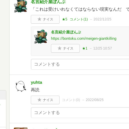
名言紹介屋ぼんぷ
「これは受けいれなくてはならない現実なんだ 
ナイス
★5
コメント(
1
)
2022/12/25
名言紹介屋ぼんぷ
https://bontoku.com/meigen-giantkilling
ナイス
★1
12/25 10:57
yuhta
再読
ナイス
コメント(
0
)
2022/08/25
)