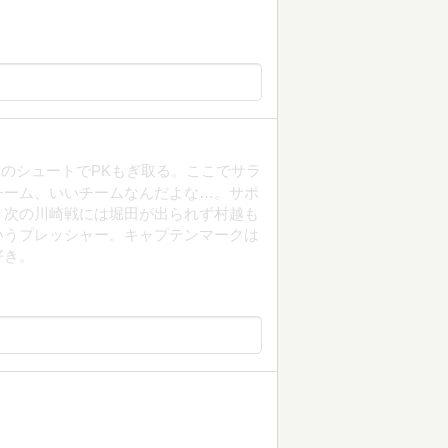
のシュートでPKもぎ取る。ここでサラ
チーム、いいチームなんだよな…。サポ
。次の川崎戦には堀田が出られず村越も
いうプレッシャー。キャプテンマークは
好き。