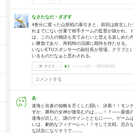
なさたなだ・ざざす
)
4巻分に渡った山形戦の幕引きと、前回は敗北した
れまでにない分量で相手チームの監督が描かれ、
は、この人の物語も見てみたいと思える楽しめた内
い勝負であり、再戦時の活躍に期待を持たせる。
いないETUスポンサーの副社長が登場。クラブと
)
いるものだなぁと思わされる。
ナイス
★2
コメント(
0
)
2021/05/23
)
あ
達海と佐倉の知略を尽くした闘い、決着！！モン
)
ずか、勝利の女神が微笑むのは……！？――最後
達海が託した、謎のサインとともに――。ゲーム
いは、劇的なフィナーレへ！！そして次戦、厄介
な試合になりそうで……。