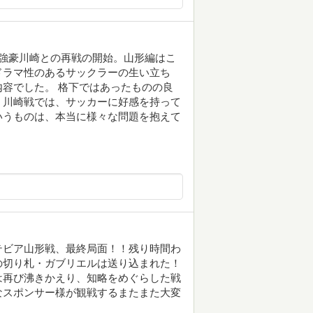
強豪川崎との再戦の開始。山形編はこ
ドラマ性のあるサックラーの生い立ち
容でした。 格下ではあったものの良
 川崎戦では、サッカーに好感を持って
いうものは、本当に様々な問題を抱えて
テビア山形戦、最終局面！！残り時間わ
の切り札・ガブリエルは送り込まれた！
は再び沸きかえり、知略をめぐらした戦
なスポンサー様が観戦するまたまた大変