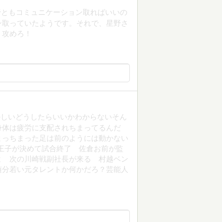
野ともコミュニケーション取ればいいの
ン取っていたようです。それで、星野さ
。攻めろ！
かしいどうしたらいいかわからないそん
身体は疲労に支配されちまってるんだ
まっちまった足は前のようには動かない
王子が決めて試合終了 佐倉お前が監
よ 次の川崎戦副社長が来る 村越ベン
随分若い元タレントか何かだろ？芸能人