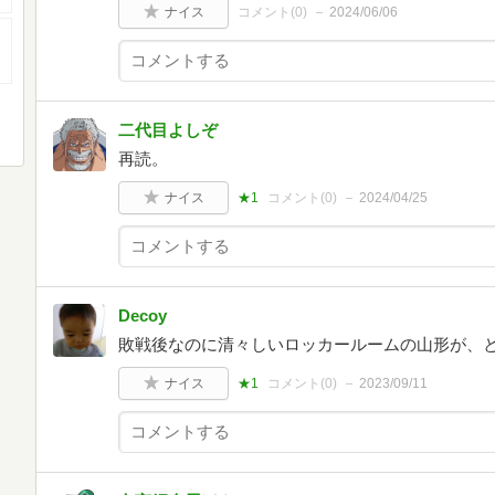
ナイス
コメント(
0
)
2024/06/06
二代目よしぞ
再読。
ナイス
★1
コメント(
0
)
2024/04/25
Decoy
敗戦後なのに清々しいロッカールームの山形が、
ナイス
★1
コメント(
0
)
2023/09/11