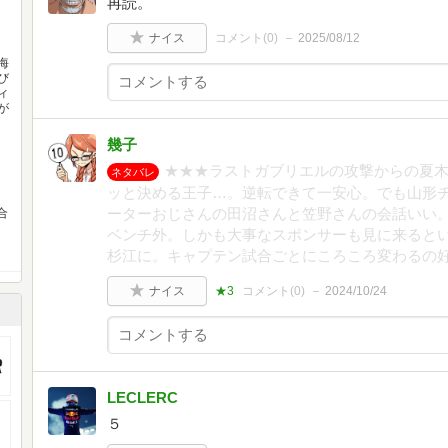
再読。
ナイス
コメント(
0
)
2025/08/12
海
び
ィ
が
幾子
★★★ラストガブリエルの攻撃からの夏木
ネタバレ
ッと決める王子…。逆転できて一安心。でも山形
ーターおじさんの田沼さんと笠野さんの会話いい
合
ベンチ外。しかも大事なスポンサーも見に来ると
杉江に。キャプテン試合ごとにころころ変わるの
ナイス
★3
コメント(
0
)
2024/10/24
LECLERC
５