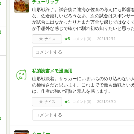
チューリップ
)
山形戦終了。試合後に達海が佐倉の考えにも影響
な。佐倉嬉しいだろうなあ。次の試合はスポンサ
が試合に出なかったりとまた万全な感じではなく
が予想外な感じで確かに馴れ初め知りたいと思っ
)
ナイス
★5
コメント(
0
)
2021/12/11
)
私的読書メモ漫画用
山形戦決着。サッカーにいまいちのめり込めない人
の極端さだと思います。これまでで最も熱戦とい
)
は、作者の強い情熱と意志を感じます。
ナイス
★1
コメント(
0
)
2021/08/30
)
うーよー