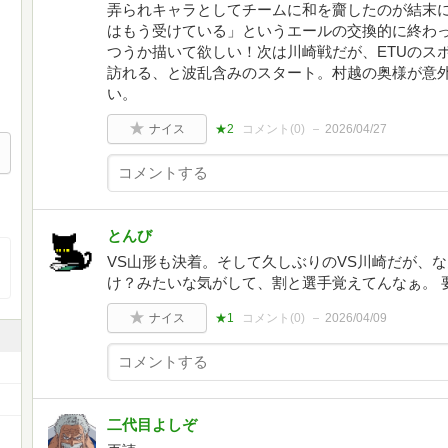
弄られキャラとしてチームに和を齎したのが結末
はもう受けている」というエールの交換的に終わ
つうか描いて欲しい！次は川崎戦だが、ETUのス
訪れる、と波乱含みのスタート。村越の奥様が意
い。
ナイス
★2
コメント(
0
)
2026/04/27
とんび
VS山形も決着。そして久しぶりのVS川崎だが、な
け？みたいな気がして、割と選手覚えてんなぁ。 
ナイス
★1
コメント(
0
)
2026/04/09
二代目よしぞ