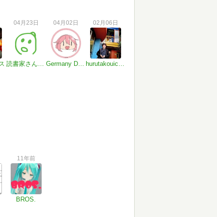
04月23日
04月02日
02月06日
ス
読書家さん#i04d7V
Germany Deutschland
hurutakouichi_gallerys
11年前
BROS.