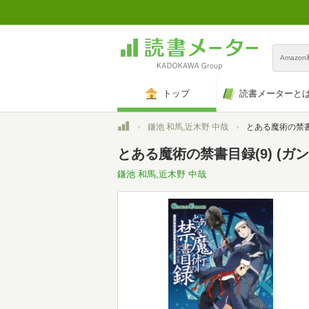
Amazo
トップ
読書メーターと
トップ
鎌池 和馬,近木野 中哉
とある魔術の禁書目録(
とある魔術の禁書目録(9) (ガ
鎌池 和馬,近木野 中哉