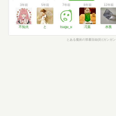
3年前
5年前
7年前
8年前
12年前
不知火
と
tsugu_u
弌葉
水夜
とある魔術の禁書目録(9) (ガンガ