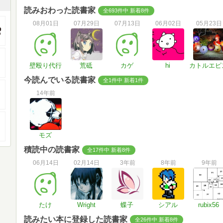
読みおわった読書家
全693件中 新着8件
08月01日
07月29日
07月13日
06月02日
05月23日
壁殴り代行
荒砥
カゲ
hi
カトルエピ
今読んでいる読書家
全1件中 新着1件
14年前
モズ
積読中の読書家
全17件中 新着8件
06月14日
02月14日
3年前
8年前
9年前
たけ
Wright
蝶子
シアル
rubix56
読みたい本に登録した読書家
全26件中 新着8件