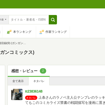
n和書
は
本ランキング
作家ランキング
9) (ガンガンコミックス)
ンガンコミックス)
感想・レビュー
2
全て表示
ネタバレ
tt23836148
上条さんのラノベ主人公テンプレのラッ
ネタバレ
てもこのコミカライズ禁書の戦闘描写を漫画に置