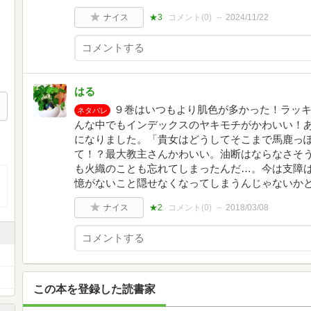
ナイス
★3
コメント(
0
)
2024/11/22
はる
９巻はいつもより肌色が多かった！ラッ
ネタバレ
んな中でもインデックスのヤキモチがかわいい！
になりました。「貴女はどうしてそこまで馬鹿っ
て！？最大教主さんかわいい。油断はならなさそ
も火織のことも忘れてしまったんだ…。今は支障
憶がないこと隠せなくなってしまうんじゃないか
ナイス
★2
コメント(
0
)
2018/03/08
この本を登録した読書家