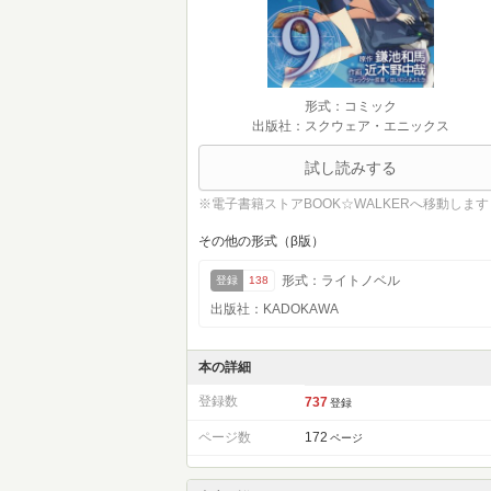
形式：コミック
出版社：スクウェア・エニックス
試し読みする
※電子書籍ストアBOOK☆WALKERへ移動します
その他の形式（β版）
形式：ライトノベル
登録
138
出版社：KADOKAWA
本の詳細
登録数
737
登録
ページ数
172
ページ