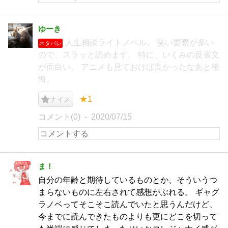
ゆーき
人生相談ライトノベル。 笑い要素が多い
ネタバレ
ので、スラッと読めます。 特に、いくみの反省文
が面白い。 アニメも見ておけば良かったなあと後
悔。
★1
ナイス
コメント(0)
2020/07/15
ま！
自分の年齢と期待しているものとか、そういうつ
まらないものに左右されて感想がぶれる。 ギャグ
ラノベってそこそこ読んでいたと思うんだけど、
今までに読んできたものよりも更にどこを切って