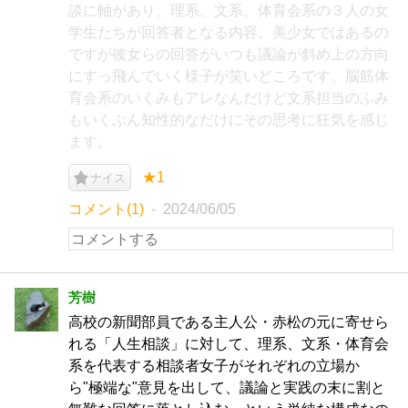
談に軸があり、理系、文系、体育会系の３人の女
学生たちが回答者となる内容。美少女ではあるの
ですが彼女らの回答がいつも議論が斜め上の方向
にすっ飛んでいく様子が笑いどころです。脳筋体
育会系のいくみもアレなんだけど文系担当のふみ
もいくぶん知性的なだけにその思考に狂気を感じ
ます。
★1
ナイス
コメント(1)
2024/06/05
芳樹
高校の新聞部員である主人公・赤松の元に寄せら
れる「人生相談」に対して、理系、文系・体育会
系を代表する相談者女子がそれぞれの立場か
ら"極端な"意見を出して、議論と実践の末に割と