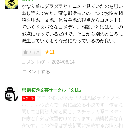
かなり前にダラダラとアニメで見ていたのを思い
出し読んでみた。変な部活モノの一つでお悩み相
談を理系、文系、体育会系の視点からコメントし
ていくドタバタなコメディ。相談ごとははなしの
起点になっているだけで、そこから別のところに
派生していくような形になっているのが良い。
★11
ナイス
コメント(0)
2024/08/14
想 詩拓@文芸サークル『文机』
アニメ化もされた「人生相談ライトノベ
ネタバレ
ル」。いつ読んでも楽に読める小説です。作者に
関しては阿智太郎と同じ、スチャラカ系コメディ
作家と自分は位置付けております。結構特異な存
在です。この作品は学校新聞に掲載するお悩み相