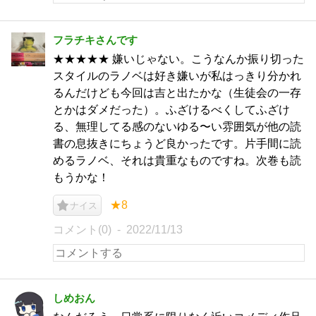
フラチキさんです
★★★★★ 嫌いじゃない。こうなんか振り切った
スタイルのラノベは好き嫌いが私はっきり分かれ
るんだけども今回は吉と出たかな（生徒会の一存
とかはダメだった）。ふざけるべくしてふざけ
る、無理してる感のないゆる〜い雰囲気が他の読
書の息抜きにちょうど良かったです。片手間に読
めるラノベ、それは貴重なものですね。次巻も読
もうかな！
★8
ナイス
コメント(0)
2022/11/13
しめおん