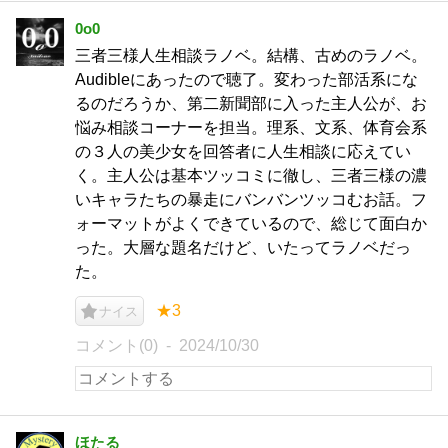
0o0
三者三様人生相談ラノベ。結構、古めのラノベ。
Audibleにあったので聴了。変わった部活系にな
るのだろうか、第二新聞部に入った主人公が、お
悩み相談コーナーを担当。理系、文系、体育会系
の３人の美少女を回答者に人生相談に応えてい
く。主人公は基本ツッコミに徹し、三者三様の濃
いキャラたちの暴走にバンバンツッコむお話。フ
ォーマットがよくできているので、総じて面白か
った。大層な題名だけど、いたってラノベだっ
た。
★3
ナイス
コメント(0)
2024/10/30
ほたる