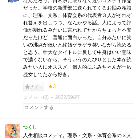
なんだろう。日常系に限りなく近いコメディ作品
だった。学校の新聞部に送られてくるお悩み相談
に、理系、文系、体育会系の代表者３人がそれぞ
れ答えを出しつつ、なんかやる話。人によって評
価が割れるみたいに言われてたからちょっと不安
だったけど、普通に面白かった。自分みたいに笑
いの沸点が低いと終始ゲラゲラ笑いながら読める
と思う。壮大なタイトルに反して中身はいい意味
で濃くないから、そういうのんびりとした本が読
みたい人にオススメ。個人的にふみちゃんが一応
歴女してたから好き。
★3
ナイス
コメント(0)
2022/09/27
つくし
人生相談コメディ。理系・文系・体育会系の３人