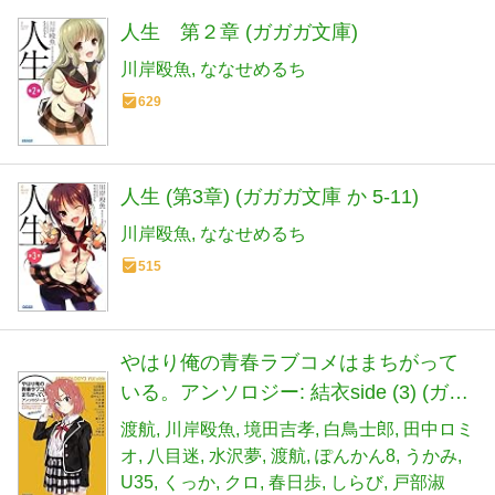
人生 第２章 (ガガガ文庫)
川岸殴魚
ななせめるち
629
人生 (第3章) (ガガガ文庫 か 5-11)
川岸殴魚
ななせめるち
515
やはり俺の青春ラブコメはまちがって
いる。アンソロジー: 結衣side (3) (ガガ
ガ文庫 わ 3-27)
渡航
川岸殴魚
境田吉孝
白鳥士郎
田中ロミ
オ
八目迷
水沢夢
渡航
ぽんかん8
うかみ
U35
くっか
クロ
春日歩
しらび
戸部淑