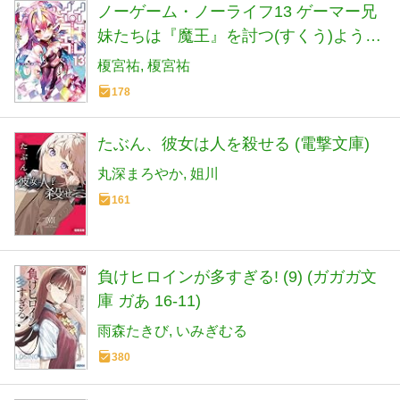
ノーゲーム・ノーライフ13 ゲーマー兄
妹たちは『魔王』を討つ(すくう)ようで
す (MF文庫J)
榎宮祐
榎宮祐
178
たぶん、彼女は人を殺せる (電撃文庫)
丸深まろやか
姐川
161
負けヒロインが多すぎる! (9) (ガガガ文
庫 ガあ 16-11)
雨森たきび
いみぎむる
380