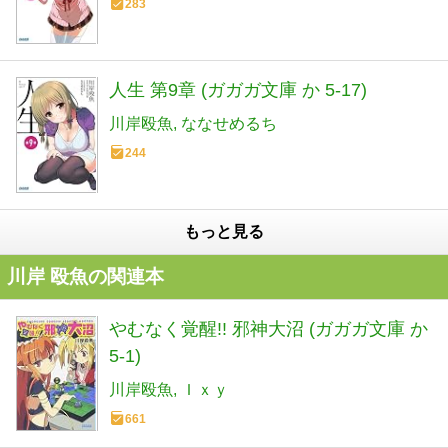
283
人生 第9章 (ガガガ文庫 か 5-17)
川岸殴魚
ななせめるち
244
もっと見る
川岸 殴魚の関連本
やむなく覚醒!! 邪神大沼 (ガガガ文庫 か
5-1)
川岸殴魚
Ｉｘｙ
661