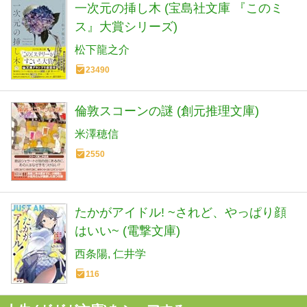
一次元の挿し木 (宝島社文庫 『このミ
ス』大賞シリーズ)
松下龍之介
23490
倫敦スコーンの謎 (創元推理文庫)
米澤穂信
2550
たかがアイドル! ~されど、やっぱり顔
はいい~ (電撃文庫)
西条陽
仁井学
116