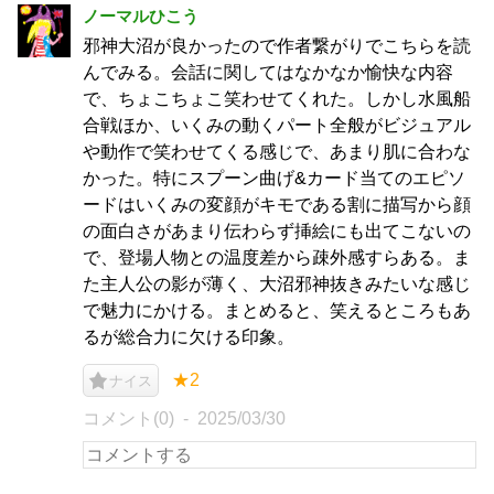
ノーマルひこう
邪神大沼が良かったので作者繋がりでこちらを読
んでみる。会話に関してはなかなか愉快な内容
で、ちょこちょこ笑わせてくれた。しかし水風船
合戦ほか、いくみの動くパート全般がビジュアル
や動作で笑わせてくる感じで、あまり肌に合わな
かった。特にスプーン曲げ&カード当てのエピソ
ードはいくみの変顔がキモである割に描写から顔
の面白さがあまり伝わらず挿絵にも出てこないの
で、登場人物との温度差から疎外感すらある。ま
た主人公の影が薄く、大沼邪神抜きみたいな感じ
で魅力にかける。まとめると、笑えるところもあ
るが総合力に欠ける印象。
★2
ナイス
コメント(0)
2025/03/30