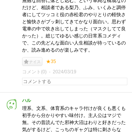
無難な回答に落とし込む、という単純な構成なの
だけど、相談者である梨乃、ふみ、いくみと調停
者にしてツッコミ役の赤松君のやりとりの軽快さ
と愉快さがブッ刺してきてかなり面白い。思わず
電車の中で吹き出してしまった（マスクしてて良
かった）。総じてゆるい感じの日常系コメディ
で、この先どんな面白い人生相談が待っているの
か、読み進めるのが楽しみです。
★35
ナイス
コメント(0)
2024/03/19
ハル
理系、文系、体育系のキャラ付けが良くも悪くも
初手から分かりやすい味付け。主人公はマジで
無。その昔読んでた邪神大沼はわりと好きだった
気がするけど、こっちのギャグは特に刺さらな