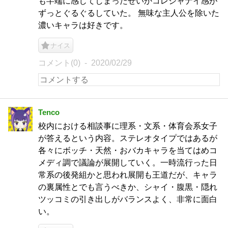
も半端に感じてしまったせいかコレジャナイ感が
ずっとぐるぐるしていた。 無味な主人公を除いた
濃いキャラは好きです。
ナイス
コメント(0)
2020/02/29
Tenco
校内における相談事に理系・文系・体育会系女子
が答えるという内容。ステレオタイプではあるが
各々にボッチ・天然・おバカキャラを当てはめコ
メディ調で議論が展開していく。一時流行った日
常系の後発組かと思われ展開も王道だが、キャラ
の裏属性とでも言うべきか、シャイ・腹黒・隠れ
ツッコミの引き出しがバランスよく、非常に面白
い。