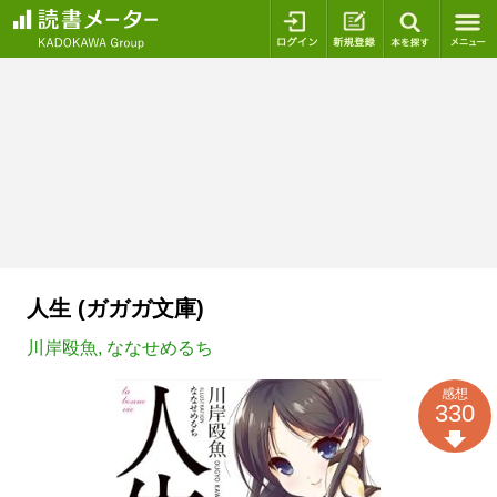
ログイン
新規登録
本を探
人生 (ガガガ文庫)
川岸殴魚
,
ななせめるち
感想
330