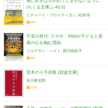
風に吹きはらわれてしまわないように
(ちくま文庫ふ-42-2)
リチャード・ブローティガン
松本淳
306
不安の世代: スマホ・SNSが子どもと若
者の心を蝕む理由
ジョナサン・ハイト
西川由紀子
224
茨木のり子詩集 (岩波文庫)
谷川俊太郎
1710