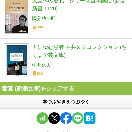
天皇への敗北：シリーズ哲学講話 (新潮
新書 1120)
國分功一郎
304
世に棲む患者 中井久夫コレクション (ち
くま学芸文庫)
中井久夫
634
饗宴 (新潮文庫)をシェアする
本つぶやきをつぶやく