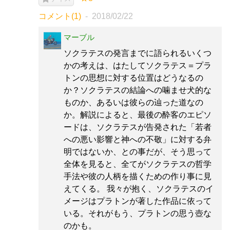
コメント(1)
2018/02/22
マーブル
ソクラテスの発言までに語られるいくつ
かの考えは、はたしてソクラテス＝プラ
トンの思想に対する位置はどうなるの
か？ソクラテスの結論への噛ませ犬的な
ものか、あるいは彼らの辿った道なの
か。解説によると、最後の酔客のエピソ
ードは、ソクラテスが告発された「若者
への悪い影響と神への不敬」に対する弁
明ではないか、との事だが、そう思って
全体を見ると、全てがソクラテスの哲学
手法や彼の人柄を描くための作り事に見
えてくる。 我々が抱く、ソクラテスのイ
メージはプラトンが著した作品に依って
いる。それがもう、プラトンの思う壺な
のかも。