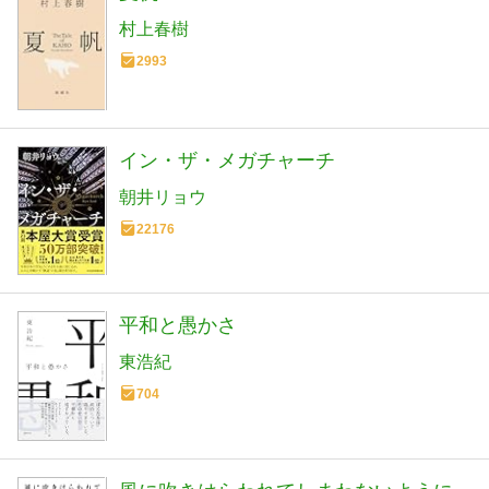
村上春樹
2993
イン・ザ・メガチャーチ
朝井リョウ
22176
平和と愚かさ
東浩紀
704