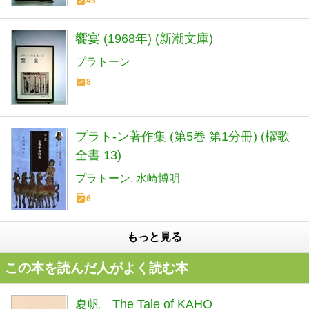
43
饗宴 (1968年) (新潮文庫)
プラトーン
8
プラト-ン著作集 (第5巻 第1分冊) (櫂歌
全書 13)
プラトーン
水崎博明
6
もっと見る
この本を読んだ人がよく読む本
夏帆 The Tale of KAHO