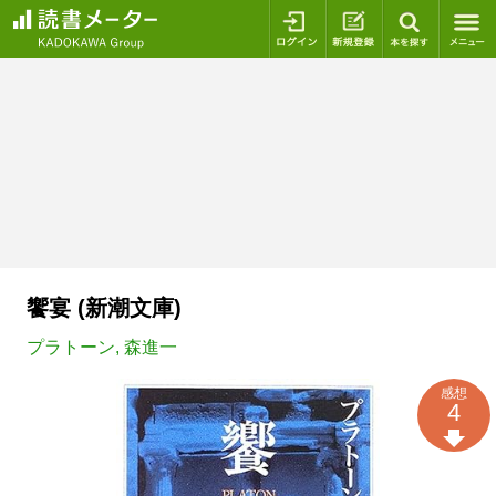
ログイン
新規登録
本を探
饗宴 (新潮文庫)
プラトーン
,
森進一
感想
4