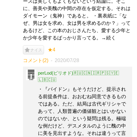
ースは美しくもよくもないという結論に。そこ
に、善美や美醜の中間の存在を仮定する。それは
ダイモーン（鬼神）であると。 ・裏表紙に「な
ぜ、男は女を求め、女は男を求めるのか？」って
あるけど、この本のおじさんたち、愛する少年と
か少年を愛するばっかり言ってる。→続く
★4
ナイス
コメント(2)
2020/07/28
perLod(ピリオド)🇷🇺🇨🇳🇮🇷🇵🇸🇾🇪
🇱🇧🇨🇺
・『パイドン』もそうだけど、提示され
る前提条件は、おおむね同意できるもの
ではある。ただ、結局は古代ギリシャで
あって、人類普遍の価値観とはいかない
のではないか、という疑問は残る。極端
な例だけど、デスメタルのように醜の中
に美を見出すような。それは違うって言