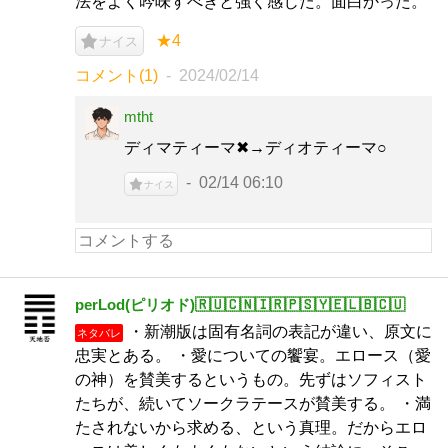
法をよく吟味すべきと強く感じた。面白かった。
★4
ナイス
コメント(1)
2024/02/14
mtht
ディマティーマ✖︎→ディオティーマ○
02/14 06:10
ナイス
perLod(ピリオド)🇷🇺🇨🇳🇮🇷🇵🇸🇾🇪🇱🇧🇨🇺
・新潮版は固有名詞の表記が違い、原文に
ネタバレ
忠実とある。 ・愛についての饗宴。エロース（愛
の神）を賛美するというもの。先ずはソフィスト
たちが、続いてソークラテースが賛美する。 ・満
たされないから求める、という真理。だからエロ