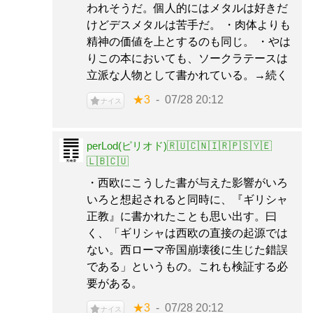
われそうだ。個人的にはメタルは好きだ
けどデスメタルは苦手だ。 ・肉体よりも
精神の価値を上とするのも同じ。 ・やは
りこの本においても、ソークラテースは
立派な人物として書かれている。→続く
★3
07/28 20:12
ナイス
perLod(ピリオド)🇷🇺🇨🇳🇮🇷🇵🇸🇾🇪
🇱🇧🇨🇺
・西欧にこうした書が与えた影響がいろ
いろと想起されると同時に、『ギリシャ
正教』に書かれたことも思い出す。曰
く、「ギリシャは西欧の直接の起源では
ない。西ローマ帝国崩壊後に生じた錯誤
である」というもの。これも検証する必
要がある。
★3
07/28 20:12
ナイス