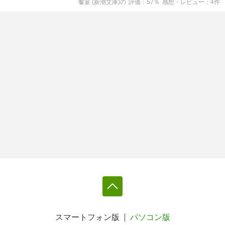
饗宴 (新潮文庫)
の
評価
57
％
感想・レビュー
4
件
スマートフォン版
パソコン版