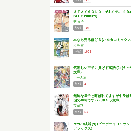
ＳＴＡＹＧＯＬＤ それから。４ (o
BLUE comics)
秀 良子
登録
101
本なら売るほど 3 (ハルタコミックス
児島 青
登録
1869
気難しい王子に捧げる寓話 (2) (キャ
文庫)
小中大豆
登録
47
無能な皇子と呼ばれてますが中身は
国の宰相です (7) (キャラ文庫)
夜光花
登録
63
ララの結婚 (9) (ビーボーイコミック
デラックス)