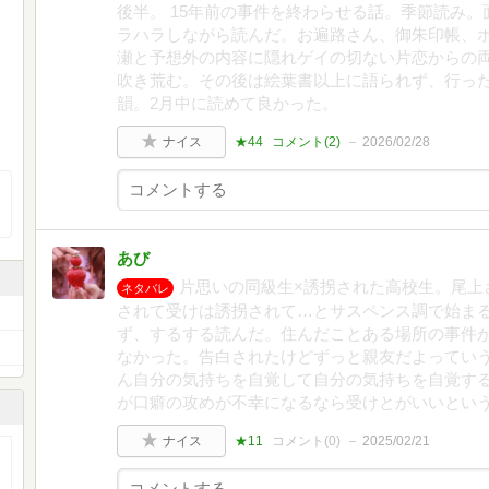
後半。 15年前の事件を終わらせる話。季節読み
ラハラしながら読んだ。お遍路さん、御朱印帳、
瀬と予想外の内容に隠れゲイの切ない片恋からの両
吹き荒む。その後は絵葉書以上に語られず、行っ
韻。2月中に読めて良かった。
ナイス
★44
コメント(
2
)
2026/02/28
あび
片思いの同級生×誘拐された高校生。尾上
ネタバレ
されて受けは誘拐されて…とサスペンス調で始ま
ず、するする読んだ。住んだことある場所の事件
なかった。告白されたけどずっと親友だよってい
ん自分の気持ちを自覚して自分の気持ちを自覚す
が口癖の攻めが不幸になるなら受けとがいいとい
ナイス
★11
コメント(
0
)
2025/02/21