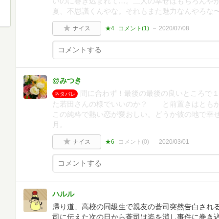
いのに巻き込まれて…。二人の幸せはもちろんや
夏、不思議くんやな。それもまた魅力なんやろな
ナイス
★4
コメント(
1
)
2020/07/08
@みつき
間に合わず！最後の最後の良いところで
ネタバレ
た若田さんの様でいいのか？ と前置きはともか
この純粋で熱い恋が愛おしい。どうか彼の地で幸せで
月。
ナイス
★6
コメント(
0
)
2020/03/01
ハルル
帰り道、高校の同級生で親友の蒼司突然告白され
司に伝えた次の日から蒼司は姿を消し事件に巻き