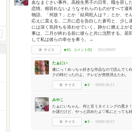
血なまぐさい事件。高校生男子の日常。職を辞し
恋情。相容れないようなそれらのものがすべて違
物語。「何故？」とか「結局犯人は？」とか、そ
応えに震える。二月に恋を告白した蒼司と、少し
には深く気持ちを添わせていく。静かに燃え上が
事は、二月が終わる前に彼らと共に沈黙する。若
して私は彼らの幸せを希う。→
ナイス
★61
コメント(
5
)
2021/09/07
たぁにい
遂にっ！めっちゃ好きな作品なので読んでく
クの時だったのよ。テレビが突然消えたわ。
ナイス
★3
09/08 06:17
みやこ
たぁにいちゃん、何と言うタイミングの悪さ
か謎だけど、やっと読めたよ♡私にとっても
ナイス
★3
09/08 06:57