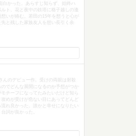
。面白かった。あらすじ知らず、始終ハ
ボルト、花と夜中の鉄塔に格子越しの逢
想いが絡む。若田の15年を想うと心が
た先と残した家族友人を想い長引く余
さんのデビュー作。受けの両親は射殺
るのでどんな展開になるのか予想がつか
がモチーフになってたみたいだけど知ら
う攻めが受けが危ない目にあってどんど
る流れ良かった。誰かと幸せになりたい
う台詞が良かった。