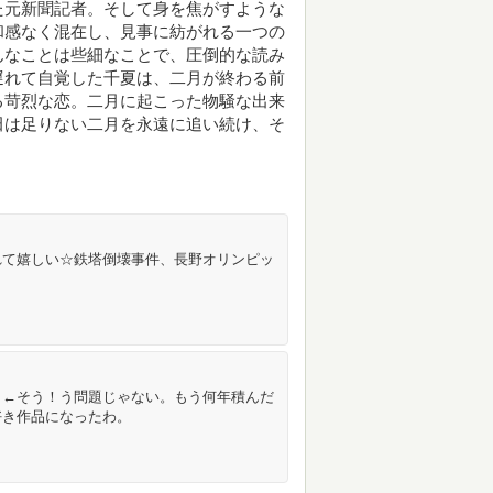
た元新聞記者。そして身を焦がすような
和感なく混在し、見事に紡がれる一つの
んなことは些細なことで、圧倒的な読み
遅れて自覚した千夏は、二月が終わる前
る苛烈な恋。二月に起こった物騒な出来
田は足りない二月を永遠に追い続け、そ
れて嬉しい☆鉄塔倒壊事件、長野オリンピッ
！←そう！う問題じゃない。もう何年積んだ
好き作品になったわ。