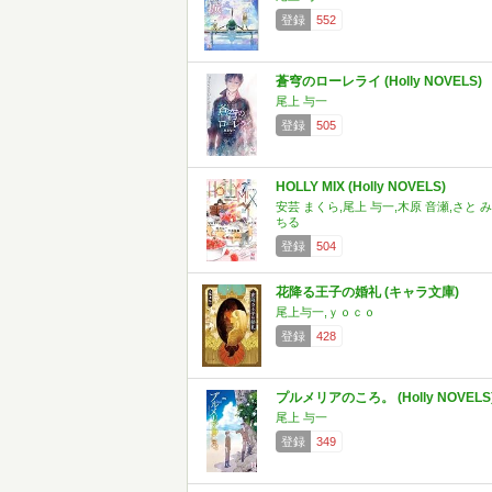
登録
552
蒼穹のローレライ (Holly NOVELS)
尾上 与一
登録
505
HOLLY MIX (Holly NOVELS)
安芸 まくら,尾上 与一,木原 音瀬,さと み
ちる
登録
504
花降る王子の婚礼 (キャラ文庫)
尾上与一,ｙｏｃｏ
登録
428
プルメリアのころ。 (Holly NOVELS
尾上 与一
登録
349