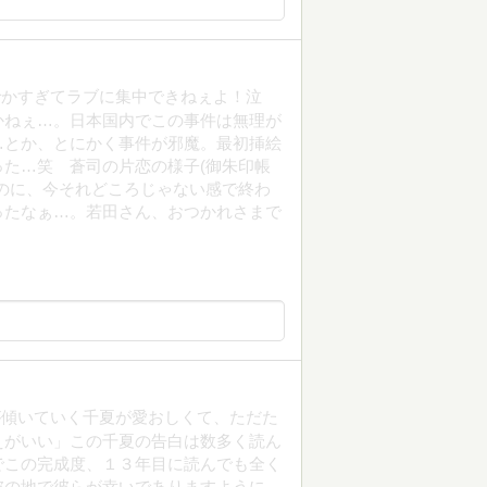
でかすぎてラブに集中できねぇよ！泣
かねぇ…。日本国内でこの事件は無理が
…とか、とにかく事件が邪魔。最初挿絵
た…笑 蒼司の片恋の様子(御朱印帳
のに、今それどころじゃない感で終わ
ったなぁ…。若田さん、おつかれさまで
が傾いていく千夏が愛おしくて、ただた
えがいい」この千夏の告白は数多く読ん
でこの完成度、１３年目に読んでも全く
彼の地で彼らが幸いでありますように。