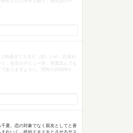
が若田さんの幸せも願う。過去話の千
〜。
１２時過ぎて３月だ（笑）いや…目覚め
く。先生のデビュー作。何度読んでも
ありますように。閏年の2020年2
る千夏。恋の対象でなく親友としてと蒼
込まれいく…終始ドキドキとさせるサス