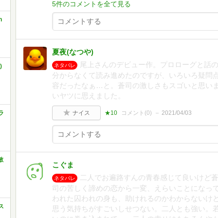
5件のコメントを全て見る
n
夏夜(なつや)
尾上さんのデビュー作。プロローグと話
ネタバレ
)
分からなくて読み進めたのですが、いろいろ疑問
容だったなぁ…と。蒼司の激しさもスゴいと思い
いヤツに思えました。
ラ
ナイス
★10
コメント(
0
)
2021/04/03
敵
こぐま
二人でお遍路すんの青春感じて良いけど
ネタバレ
司の苦しく諦めの恋から一変、えらいことになっ
われた囚われの身も、助けれるのかわからないけ
ス
思う気持ちがすごいしせつない。二人とも強い。