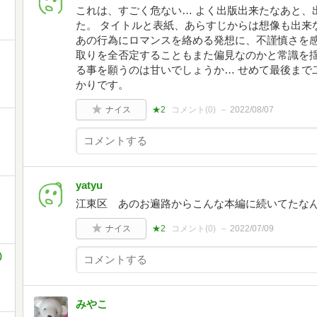
これは、すごく危ない… よく出版出来たなあと、
た。 タイトルと表紙、あらすじからは想像も出来
あの行為にロマンスを絡める発想に、不謹慎さを
取りを全否定することもまた偏見なのかと常識を揺
る事を願うのは甘いでしょうか… せめて最後まで
かりです。
ナイス
★2
コメント(
0
)
2022/08/07
yatyu
江東区 あのお遍路からこんな本編に続いてたな
ナイス
★2
コメント(
0
)
2022/07/09
)
みやこ