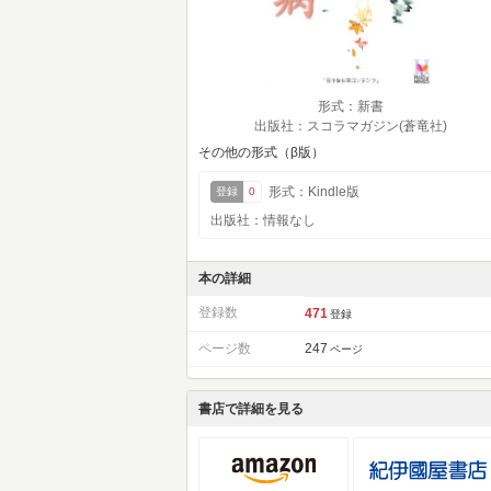
形式：新書
出版社：スコラマガジン(蒼竜社)
その他の形式（β版）
形式：Kindle版
登録
0
出版社：情報なし
本の詳細
登録数
471
登録
ページ数
247
ページ
書店で詳細を見る