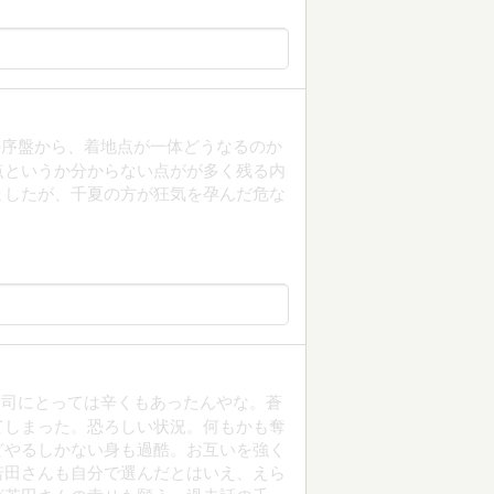
の序盤から、着地点が一体どうなるのか
点というか分からない点がが多く残る内
ましたが、千夏の方が狂気を孕んだ危な
蒼司にとっては辛くもあったんやな。蒼
てしまった。恐ろしい状況。何もかも奪
どやるしかない身も過酷。お互いを強く
若田さんも自分で選んだとはいえ、えら