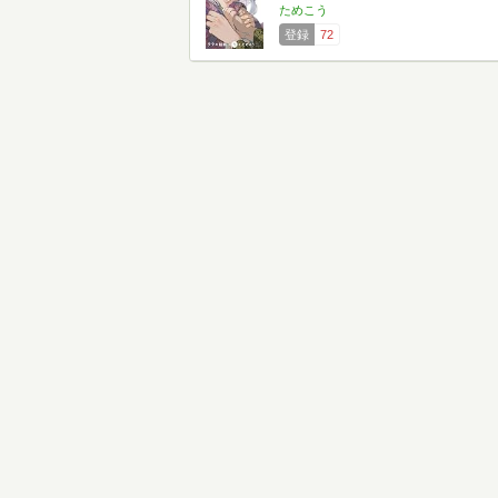
ためこう
登録
72