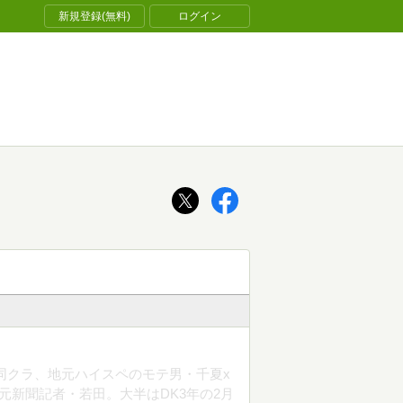
新規登録(無料)
ログイン
年同クラ、地元ハイスペのモテ男・千夏x
元新聞記者・若田。大半はDK3年の2月