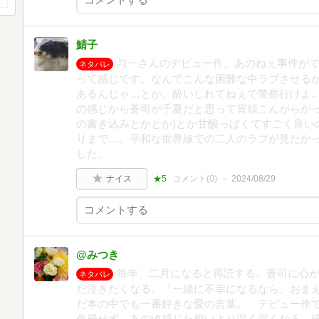
鯖子
与一さんのデビュー作。あのねぇ事件が
ネタバレ
って感じです。なんでこんな困難な中ラブさせる
あるんじゃ…とか、酔いしれてねぇで警察行けよ
の感じから蒼司が千夏だと思って冒頭こんがらがっ
の書き込みとかとか)とか甘酸っぱくてすごく良い
りまで…。平和な世界線での二人のラブが見たか
した。
ナイス
★5
コメント(
0
)
2024/08/29
@みつき
毎年、二月になると再読する。蒼司に心
ネタバレ
だ泣きたくなる。「一緒に不幸になるなら、おま
だ本の中でも一番好きな愛の言葉。 デビュー作
色褪せず、あの頃感じた想いより深く深くなる。