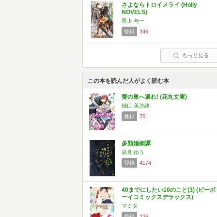
さよならトロイメライ (Holly
NOVELS)
尾上 与一
登録
346
もっと見る
この本を読んだ人がよく読む本
愛の巣へ還れ! (花丸文庫)
樋口 美沙緒
登録
76
多類婚姻譚
凪良 ゆう
登録
4174
40までにしたい10のこと(3) (ビーボ
ーイコミックスデラックス)
マミタ
登録
226