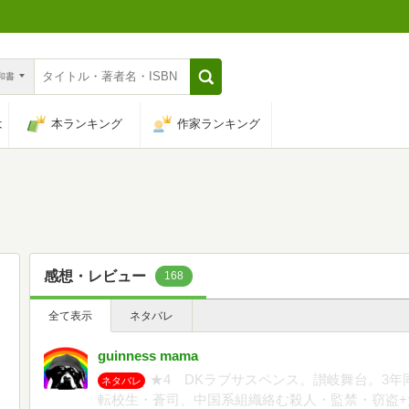
n和書
は
本ランキング
作家ランキング
感想・レビュー
168
全て表示
ネタバレ
guinness mama
★4 DKラブサスペンス。讃岐舞台。3
ネタバレ
転校生・蒼司、中国系組織絡む殺人・監禁・窃盗+