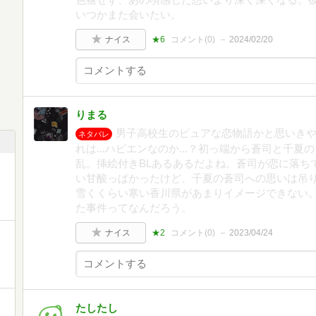
いつかまた会いたい。
ナイス
★6
コメント(
0
)
2024/02/20
りまる
男子高校生のピュアな恋物語かと思いき
ネタバレ
れは...ハピエンなのか...？初っ端から蒼司と千
乱。挿絵付きBLあるあるだよね。蒼司が恋に落ち
い甘酸っぱかったけど、千夏の蒼司への思いは吊
雪くくらい寒い香川県があまりイメージできない
た事件ってなんだろう。
ナイス
★2
コメント(
0
)
2023/04/24
たしたし