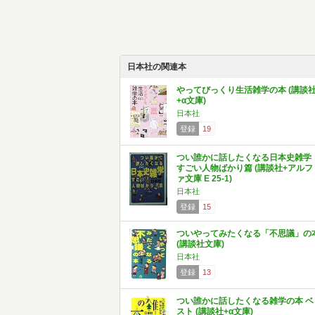
日本社の関連本
やってびっくり生活雑学の本 (講談
+α文庫)
日本社
登録
19
つい誰かに話したくなる日本史雑学
すごい人物ばかり篇 (講談社+アルフ
ァ文庫 E 25-1)
日本社
登録
15
ついやってみたくなる「不思議」の
(講談社文庫)
日本社
登録
13
つい誰かに話したくなる雑学の本 ベ
スト (講談社+α文庫)