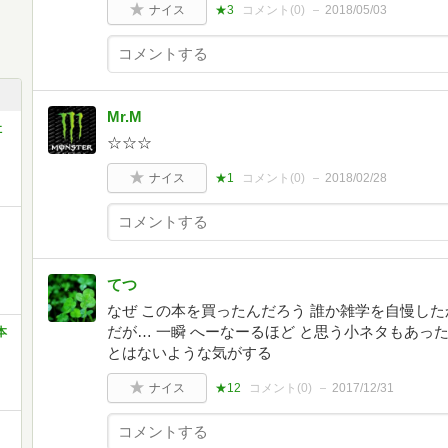
ナイス
★3
コメント(
0
)
2018/05/03
Mr.M
社
☆☆☆
ナイス
★1
コメント(
0
)
2018/02/28
てつ
なぜ この本を買ったんだろう 誰か雑学を自慢した
だが… 一瞬 へーなーるほど と思う小ネタもあっ
本
とはないような気がする
ナイス
★12
コメント(
0
)
2017/12/31