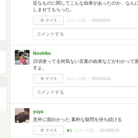
近なものに関してこんな由来があったのか、なん
しませてもらった。
ナイス
コメント(
0
)
2023/10/31
Noshiko
日頃使ってる何気ない言葉の由来などがわかって
すよ。
ナイス
コメント(
0
)
2021/01/11
yuya
意外に面白かった 素朴な疑問を持ち続ける
ナイス
★1
コメント(
0
)
2019/05/19