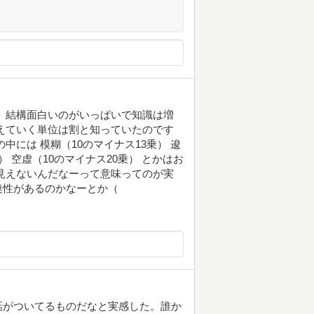
 結構面白いのがいっぱいで知識は増
えていく単位は割と知っていたのです
には 模糊（10のマイナス13乗） 逡
） 空虚（10のマイナス20乗） とかはお
見えないんだなーって意味ってのが実
連性があるのかなーとか（
話がついてるものだなと実感した。誰か