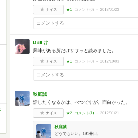
ナイス
★1
コメント(
0
)
2013/01/23
DBII け
興味がある所だけササッと読みました。
ナイス
★1
コメント(
0
)
2012/10/03
秋庭誠
話したくなるかは、べつですが。面白かった。
ミ
ナイス
★2
コメント(
1
)
2012/01/21
秋庭誠
どうでもいい。191冊目。