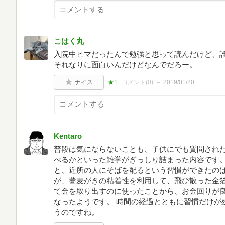
こはく丸
入院中ヒマだったんで勉強と思って読んだけど、
それなりに面白いんだけどなんでだろー。
ナイス
★1
コメント(
0
)
2019/01/20
Kentaro
普段は気にならないことも、子供にでも質問され
べるかといった雑学がぎっしり詰まった内容です。
と、近所の人にそばを配るという習慣ができたのは
が、蕎麦がきの粘着性を利用して、飛び散った金
て金を取り出すのに使ったことから、お金回りが
なったようです。 時間の経過とともに習慣だけが
うのですね。