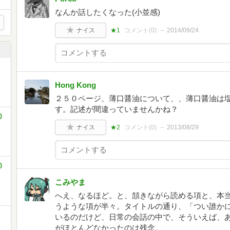
なんか話したくなった(小並感)
ナイス
★1
コメント(
0
)
2014/09/24
Hong Kong
２５０ページ、薄口醤油について、、薄口醤油は
す。記述が間違っていませんかね？
)
ナイス
★2
コメント(
0
)
2013/08/29
)
こみやま
へえ、なるほど。と、頷きながら読める項と、本
うような項が半々。タイトルの通り、「つい誰か
いるのだけど、日常の会話の中で、そういえば、
がほとんどなかったのは残念。