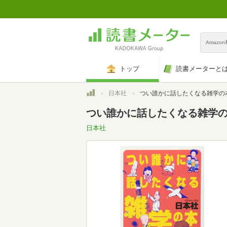
Amazo
トップ
読書メーターと
トップ
日本社
つい誰かに話したくなる雑学の本 (講談社+アルファ文庫 B 13
つい誰かに話したくなる雑学の本 
日本社