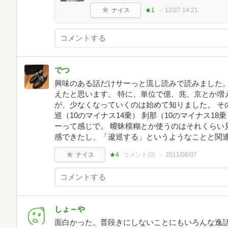
ナイス
★1
12/27 14:21
でつ
興味のある話だけサーっと流し読みで読みました。
えたと思います。 特に、単位で億、兆、京とか増
が、少なくなっていくのは始めて知りました。 その中
巡（10のマイナス14乗） 刹那（10のマイナス18乗
ーって感じで。 曖昧模糊とか使うのはそれくらい
感できたし、「逡巡する」というようなことと関
ナイス
★4
コメント(
0
)
2011/08/07
しょ～や
面白かった。普段きにしないことにもいろんな逸