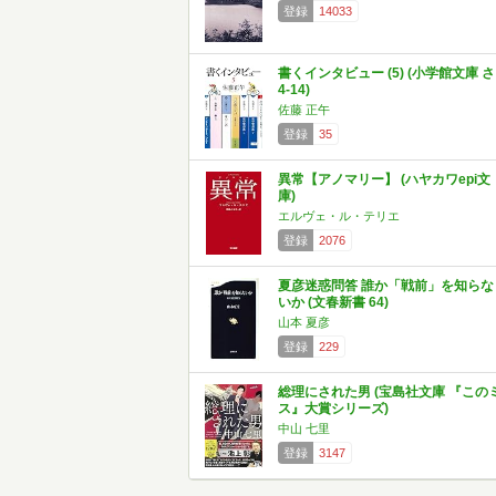
登録
14033
書くインタビュー (5) (小学館文庫 さ
4-14)
佐藤 正午
登録
35
異常【アノマリー】 (ハヤカワepi文
庫)
エルヴェ・ル・テリエ
登録
2076
夏彦迷惑問答 誰か「戦前」を知らな
いか (文春新書 64)
山本 夏彦
登録
229
総理にされた男 (宝島社文庫 『この
ス』大賞シリーズ)
中山 七里
登録
3147