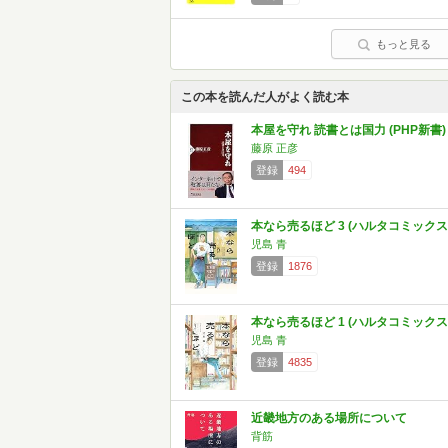
もっと見る
この本を読んだ人がよく読む本
本屋を守れ 読書とは国力 (PHP新書)
藤原 正彦
登録
494
本なら売るほど 3 (ハルタコミックス
児島 青
登録
1876
本なら売るほど 1 (ハルタコミックス
児島 青
登録
4835
近畿地方のある場所について
背筋