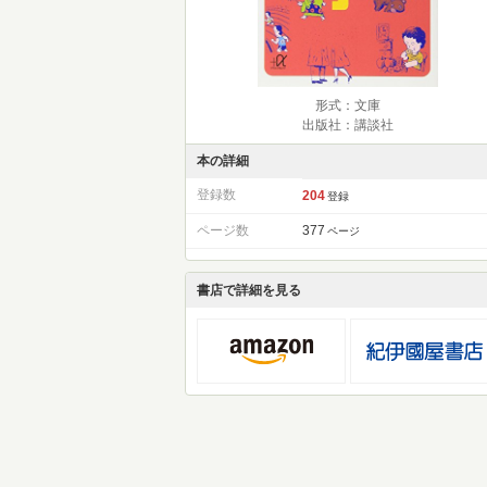
形式：文庫
出版社：講談社
本の詳細
登録数
204
登録
ページ数
377
ページ
書店で詳細を見る