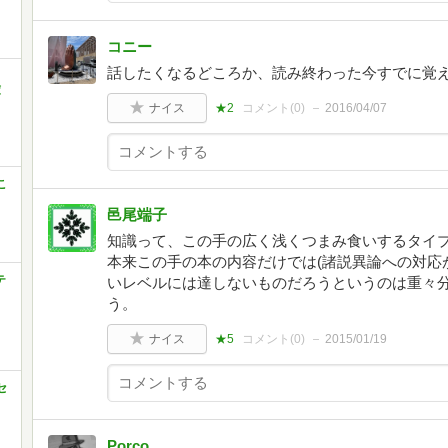
コニー
話したくなるどころか、読み終わった今すでに覚え
庫
ナイス
★2
コメント(
0
)
2016/04/07
こ
邑尾端子
知識って、この手の広く浅くつまみ食いするタイ
本来この手の本の内容だけでは(諸説異論への対応
テ
いレベルには達しないものだろうというのは重々
う。
ナイス
★5
コメント(
0
)
2015/01/19
セ
Porco