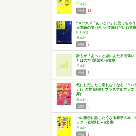
日本社
登録
13
ついつい!「あいまい」に使っちゃう
日本語の本 (だいわ文庫) (だいわ文
E 13-1)
日本社
登録
9
誰もが「あっ」と思いあたる間違い
とばの本 (講談社+α文庫)
日本社
登録
8
気にしだしたら眠れなくなる「?(ハ
ナ)」の本 (講談社プラスアルファ文
庫)
日本社
登録
8
つい誰かに話したくなる雑学の本 
レクト (講談社＋α文庫)
日本社
登録
3