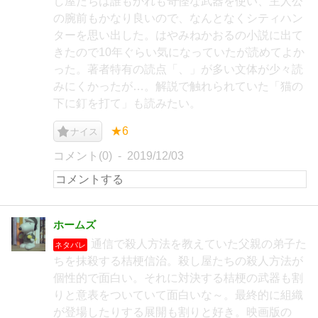
し屋たちは誰もかれも奇怪な武器を使い、主人公
の腕前もかなり良いので、なんとなくシティハン
ターを思い出した。はやみねかおるの小説に出て
きたので10年ぐらい気になっていたが読めてよか
った。著者特有の読点「、」が多い文体が少々読
みにくかったが…。解説で触れられていた「猫の
下に釘を打て」も読みたい。
★6
ナイス
コメント(0)
2019/12/03
ホームズ
通信で殺人方法を教えていた父親の弟子た
ネタバレ
ちを抹殺する桔梗信治。殺し屋たちの殺人方法が
個性的で面白い。それに対決する桔梗の武器も割
りと意表をついていて面白いな～。最終的に組織
が登場したりする展開も割りと好き。映画版の