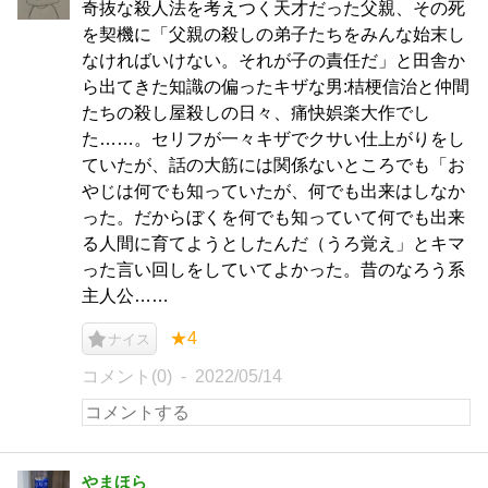
奇抜な殺人法を考えつく天才だった父親、その死
を契機に「父親の殺しの弟子たちをみんな始末し
なければいけない。それが子の責任だ」と田舎か
ら出てきた知識の偏ったキザな男:桔梗信治と仲間
たちの殺し屋殺しの日々、痛快娯楽大作でし
た……。セリフが一々キザでクサい仕上がりをし
ていたが、話の大筋には関係ないところでも「お
やじは何でも知っていたが、何でも出来はしなか
った。だからぼくを何でも知っていて何でも出来
る人間に育てようとしたんだ（うろ覚え」とキマ
った言い回しをしていてよかった。昔のなろう系
主人公……
★4
ナイス
コメント(0)
2022/05/14
やまほら