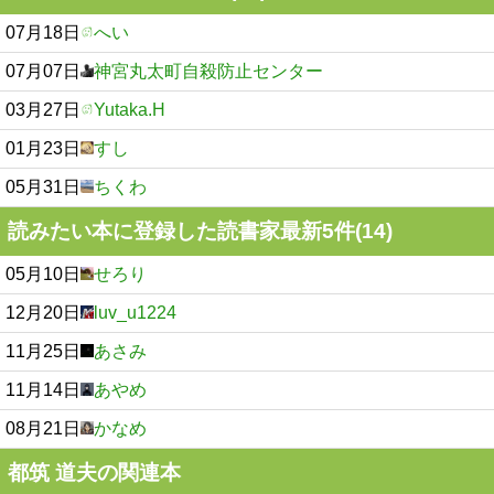
07月18日
へい
07月07日
神宮丸太町自殺防止センター
03月27日
Yutaka.H
01月23日
すし
05月31日
ちくわ
読みたい本に登録した読書家最新5件(14)
05月10日
せろり
12月20日
luv_u1224
11月25日
あさみ
11月14日
あやめ
08月21日
かなめ
都筑 道夫の関連本