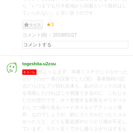
ら「いつまでも只今産地から到着という格好はし
ていられない」と言い笑うのです。
★3
ナイス
コメント(0)
2018/01/27
togeshita-u2zou
何よりもまず、本格ミステリじゃなかった
ネタバレ
というのが一番の誤算でした(笑) 著者独特の読
点だらけなブツ切れ文体も、あのロジックの冴え
を堪能したければこそ我慢できるのに、これじゃ
ただの苦行です。次々登場する刺客をギリギリか
わしつつ葬り去るハードボイルドアクション連
作、なのでしょうが、妙にコミカルだったりユル
かったりと、どうも緊迫感やヒリヒリ感が不足し
ています。ラスト近くで少し盛り上がりはするも