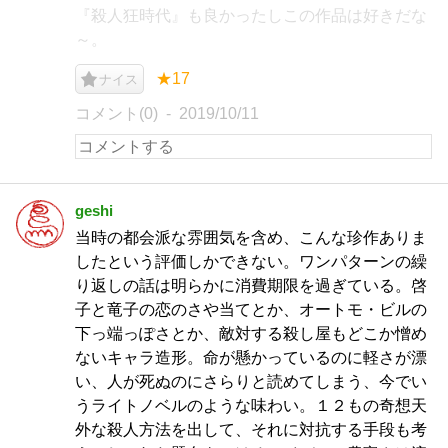
『殺人狂時代』も良かったしこの作品は好きだな
～。
★17
ナイス
コメント(0)
2019/10/11
geshi
当時の都会派な雰囲気を含め、こんな珍作ありま
したという評価しかできない。ワンパターンの繰
り返しの話は明らかに消費期限を過ぎている。啓
子と竜子の恋のさや当てとか、オートモ・ビルの
下っ端っぽさとか、敵対する殺し屋もどこか憎め
ないキャラ造形。命が懸かっているのに軽さが漂
い、人が死ぬのにさらりと読めてしまう、今でい
うライトノベルのような味わい。１２もの奇想天
外な殺人方法を出して、それに対抗する手段も考