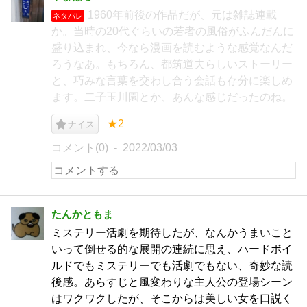
1960年前後の作品だが、元は雑誌連載
ネタバレ
か。当時の20代ぐらいの若者の風俗がふんだんに
盛り込まれ、今なら漫画を読むような感覚なんだ
ろうなあ。もちろん、都筑道夫らしいストーリー
と、巧みな言葉を交わし合う会話も存分に楽しめ
ます。二子玉川園とか、あんな感じだったのね。
★2
ナイス
コメント(0)
2022/03/03
たんかともま
ミステリー活劇を期待したが、なんかうまいこと
いって倒せる的な展開の連続に思え、ハードボイ
ルドでもミステリーでも活劇でもない、奇妙な読
後感。あらすじと風変わりな主人公の登場シーン
はワクワクしたが、そこからは美しい女を口説く