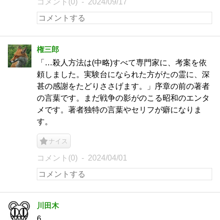
コメント(0)
2024/09/17
権三郎
「…殺人方法は(中略)すべて専門家に、考案を依
頼しました。実験台になられた方がたの霊に、深
甚の感謝をたどりささげます。」序章の前の著者
の言葉です。まだ戦争の影がのこる昭和のエンタ
メです。著者独特の言葉やセリフが癖になりま
す。
ナイス
コメント(0)
2024/04/01
川田木
6