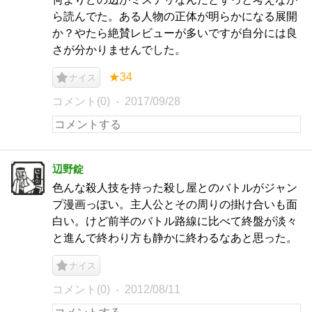
ら読んでた。ある人物の正体が明らかになる展開
か？やたら絶賛レビューが多いですが自分には良
さが分かりませんでした。
★34
ナイス
コメント(0)
2017/09/28
辺野錠
色んな殺人技を持った殺し屋とのバトルがジャン
プ漫画っぽい。主人公とその周りの掛け合いも面
白い。けど前半のバトル路線に比べて終盤が淡々
と進んで終わり方も静かに終わるなあと思った。
ナイス
コメント(0)
2012/08/11