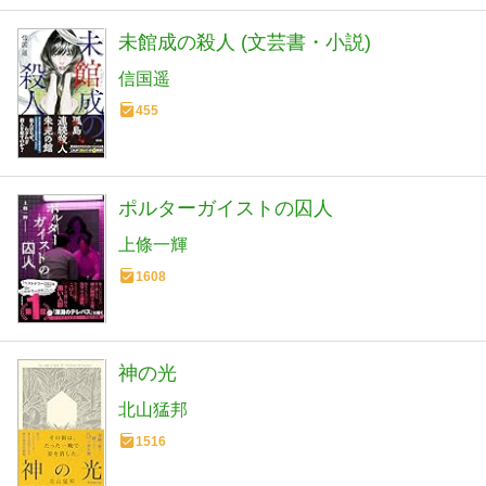
未館成の殺人 (文芸書・小説)
信国遥
455
ポルターガイストの囚人
上條一輝
1608
神の光
北山猛邦
1516