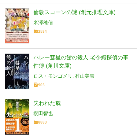
倫敦スコーンの謎 (創元推理文庫)
米澤穂信
2534
ハレー彗星の館の殺人 老令嬢探偵の事
件簿 (角川文庫)
ロス・モンゴメリ
村山美雪
903
失われた貌
櫻田智也
8883