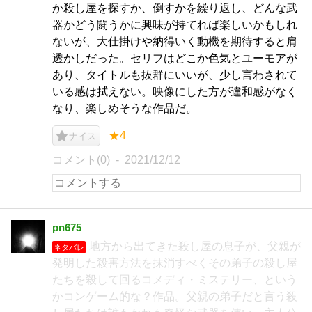
か殺し屋を探すか、倒すかを繰り返し、どんな武
器かどう闘うかに興味が持てれば楽しいかもしれ
ないが、大仕掛けや納得いく動機を期待すると肩
透かしだった。セリフはどこか色気とユーモアが
あり、タイトルも抜群にいいが、少し言わされて
いる感は拭えない。映像にした方が違和感がなく
なり、楽しめそうな作品だ。
★4
ナイス
コメント(0)
2021/12/12
pn675
地方から出てきた殺し屋の息子が、父親が
ネタバレ
発明した殺害方法を抹消すべくその弟子の殺し屋
たちを殺して回るコメディ・ミステリー、という
かコンゲーム的な？作品。父親の弟子だと言う殺