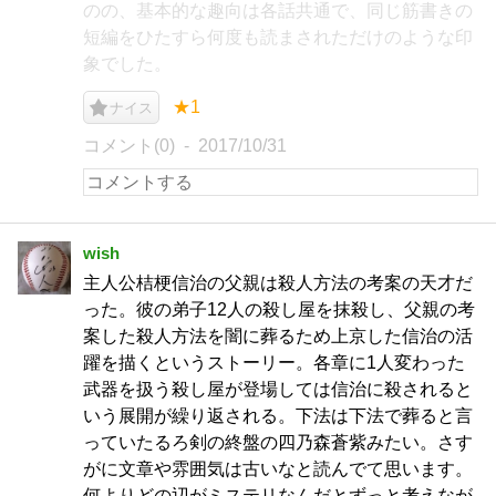
のの、基本的な趣向は各話共通で、同じ筋書きの
短編をひたすら何度も読まされただけのような印
象でした。
★1
ナイス
コメント(0)
2017/10/31
wish
主人公桔梗信治の父親は殺人方法の考案の天才だ
った。彼の弟子12人の殺し屋を抹殺し、父親の考
案した殺人方法を闇に葬るため上京した信治の活
躍を描くというストーリー。各章に1人変わった
武器を扱う殺し屋が登場しては信治に殺されると
いう展開が繰り返される。下法は下法で葬ると言
っていたるろ剣の終盤の四乃森蒼紫みたい。さす
がに文章や雰囲気は古いなと読んでて思います。
何よりどの辺がミステリなんだとずっと考えなが