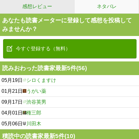
感想レビュー
ネタバレ
あなたも読書メーターに登録して感想を投稿して
みませんか？
今すぐ登録する（無料）
読みおわった読書家最新5件(56)
05月19日
シロくますけ
01月21日
うがい薬
09月17日
渋谷英男
04月01日
権三郎
05月06日
川田木
積読中の読書家最新5件(10)