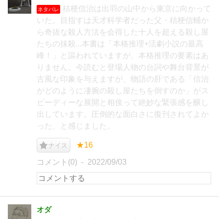
桔梗信治は出羽の山中から東京に向かって
ネタバレ
いた。目指すは天才科学者だった父・桔梗信輔か
ら奇抜な殺人方法を会得した十人を超える殺し屋
たちの抹殺...本書は「本格推理+活劇小説の最高
峰！」と謳われていますが、本格推理の要素はあ
りません。今読むと登場人物の台詞や舞台背景が
古風な印象を与えますが、物語の肝である「信治
がどのように凄腕の殺し屋たちを倒すのか」がス
ピーディーな展開と相俟って絶妙な緊張感を醸し
出しています。圧倒的な面白さに復刊されてよか
った、と感じました。
★16
ナイス
コメント(0)
2022/09/03
オダ