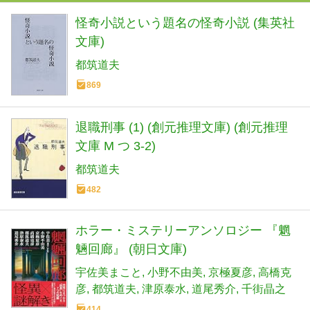
怪奇小説という題名の怪奇小説 (集英社
文庫)
都筑道夫
869
退職刑事 (1) (創元推理文庫) (創元推理
文庫 M つ 3-2)
都筑道夫
482
ホラー・ミステリーアンソロジー 『魍
魎回廊』 (朝日文庫)
宇佐美まこと
小野不由美
京極夏彦
高橋克
彦
都筑道夫
津原泰水
道尾秀介
千街晶之
414