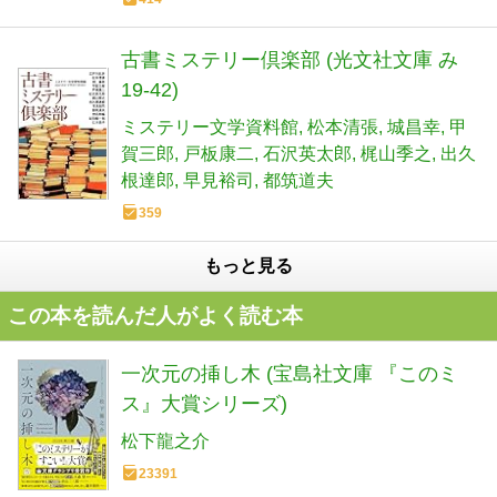
古書ミステリー倶楽部 (光文社文庫 み
19-42)
ミステリー文学資料館
松本清張
城昌幸
甲
賀三郎
戸板康二
石沢英太郎
梶山季之
出久
根達郎
早見裕司
都筑道夫
359
もっと見る
この本を読んだ人がよく読む本
一次元の挿し木 (宝島社文庫 『このミ
ス』大賞シリーズ)
松下龍之介
23391