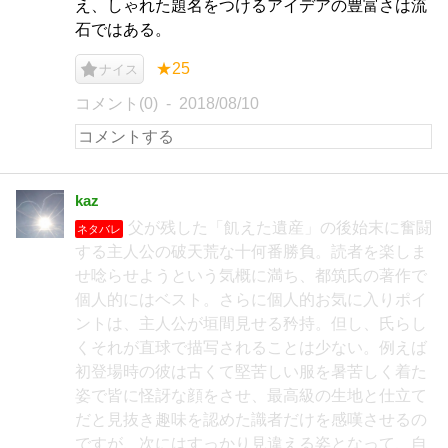
え、しゃれた題名をつけるアイデアの豊富さは流
石ではある。
★25
ナイス
コメント(0)
2018/08/10
kaz
父が残した「飢えた遺産」の後始末に奮闘
ネタバレ
する主人公の破天荒な十何番勝負。読者を楽しま
せ唸らせようという気概に満ち、都筑氏の著作で
個人的にはベスト。さらに個人的お気に入りポイ
ントは、主人公が垣間見せる矜持。但し、氏らし
くそれが直球で描写されることは少ない。例えば
初登場時の彼は古くて堅苦しい服を暑苦しく着た
姿で皆に怪訝な顔をさせ、最高級の生地と仕立て
だと見抜き趣味を認めた識者だけを感嘆させるの
ですが、次にはすっかり見違える姿となって、自