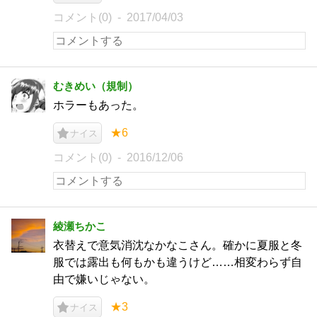
コメント(0)
2017/04/03
むきめい（規制）
ホラーもあった。
★6
ナイス
コメント(0)
2016/12/06
綾瀬ちかこ
衣替えで意気消沈なかなこさん。確かに夏服と冬
服では露出も何もかも違うけど……相変わらず自
由で嫌いじゃない。
★3
ナイス