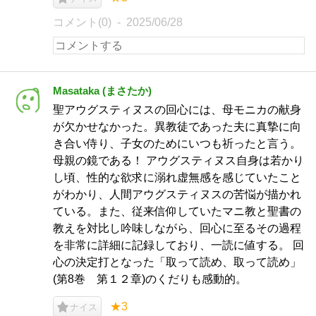
コメント(0)
2025/06/28
Masataka (まさたか)
聖アウグスティヌスの回心には、母モニカの献身
が欠かせなかった。異教徒であった夫に真摯に向
き合い侍り、子女のためにいつも祈ったと言う。
母親の鏡である！ アウグスティヌス自身は若かり
し頃、性的な欲求に溺れ虚無感を感じていたこと
がわかり、人間アウグスティヌスの苦悩が描かれ
ている。また、従来信仰していたマニ教と聖書の
教えを対比し吟味しながら、回心に至るその過程
を非常に詳細に記録しており、一読に値する。 回
心の決定打となった「取って読め、取って読め」
(第8巻 第１２章)のくだりも感動的。
★3
ナイス