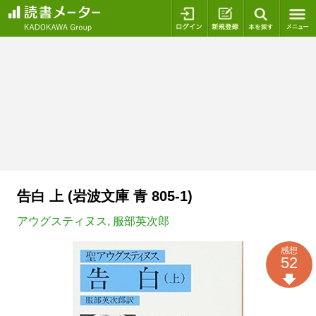
ログイン
新規登録
本を探
告白 上 (岩波文庫 青 805-1)
アウグスティヌス
,
服部英次郎
感想
52