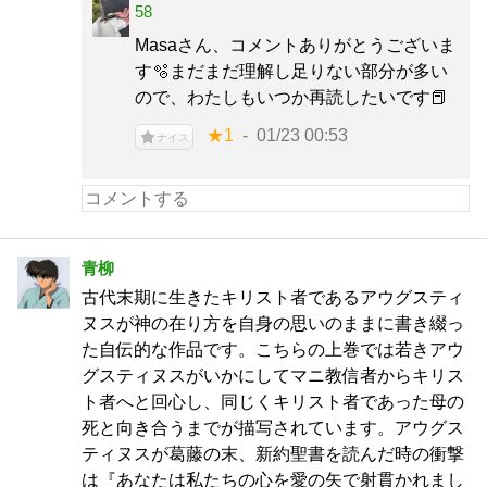
58
Masaさん、コメントありがとうございま
す🫧まだまだ理解し足りない部分が多い
ので、わたしもいつか再読したいです📕
★1
01/23 00:53
ナイス
青柳
古代末期に生きたキリスト者であるアウグスティ
ヌスが神の在り方を自身の思いのままに書き綴っ
た自伝的な作品です。こちらの上巻では若きアウ
グスティヌスがいかにしてマニ教信者からキリス
ト者へと回心し、同じくキリスト者であった母の
死と向き合うまでが描写されています。アウグス
ティヌスが葛藤の末、新約聖書を読んだ時の衝撃
は『あなたは私たちの心を愛の矢で射貫かれまし