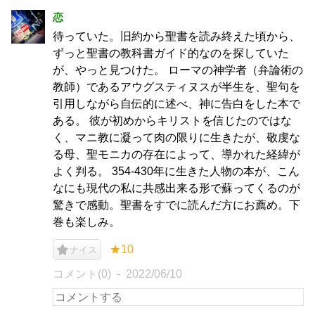
恋
待っていた。旧約から聖書を読み終えた頃から、
ずっと聖書の教科書ガイド的なのを探していた
が、やっと見つけた。 ローマの神学者（弁論術の
教師）であるアウグスティヌスが半生を、聖句を
引用しながら自伝的に述べ、神に告白をした本で
ある。 彼が初めからキリストを信じたのではな
く、マニ教に凝って肉の限りに生きたが、敬虔な
る母、聖モニカの存在によって、導かれた経緯が
よく判る。 354-430年に生きた人物の本が、こん
なにも現代の私に共感出来る形で蘇ってくるのが
驚きで感動。聖書をすでに読んだ方にお薦め。下
巻も楽しみ。
★10
ナイス
コメント(0)
2022/06/10