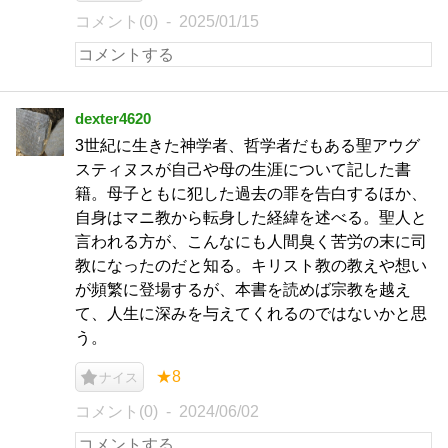
コメント(0)
2025/01/15
dexter4620
3世紀に生きた神学者、哲学者だもある聖アウグ
スティヌスが自己や母の生涯について記した書
籍。母子ともに犯した過去の罪を告白するほか、
自身はマニ教から転身した経緯を述べる。聖人と
言われる方が、こんなにも人間臭く苦労の末に司
教になったのだと知る。キリスト教の教えや想い
が頻繁に登場するが、本書を読めば宗教を越え
て、人生に深みを与えてくれるのではないかと思
う。
★8
ナイス
コメント(0)
2024/06/02