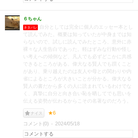
６ちゃん
自分としては完全に個人のエッセー本とし
ネタバレ
て読んでみた。概要は知っていたが中身までは知
らないので、試しに読んでみたところ、意外に赤
裸々な人生告白であった。軽はずみな行動や怪し
い考えへの傾倒など、凡人でも必ずどこかに共感
できるところがある。偉大なる賢人でも躓くこと
があり、乗り越えたのは友人や母との関わりや内
省によるところが大きいことが分かる。偉大なる
賢人の書だから多くの人に読まれているわけでな
く、真摯に自分と向き合い恥を晒してでも思いを
伝える姿勢が伝わるからこその名著なのだろう。
★6
ナイス
コメント(0)
2024/05/18