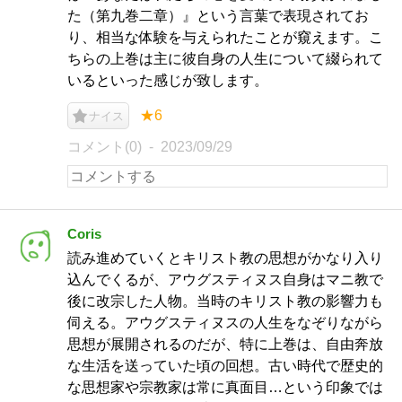
た（第九巻二章）』という言葉で表現されてお
り、相当な体験を与えられたことが窺えます。こ
ちらの上巻は主に彼自身の人生について綴られて
いるといった感じが致します。
★6
ナイス
コメント(0)
2023/09/29
Coris
読み進めていくとキリスト教の思想がかなり入り
込んでくるが、アウグスティヌス自身はマニ教で
後に改宗した人物。当時のキリスト教の影響力も
伺える。アウグスティヌスの人生をなぞりながら
思想が展開されるのだが、特に上巻は、自由奔放
な生活を送っていた頃の回想。古い時代で歴史的
な思想家や宗教家は常に真面目…という印象では