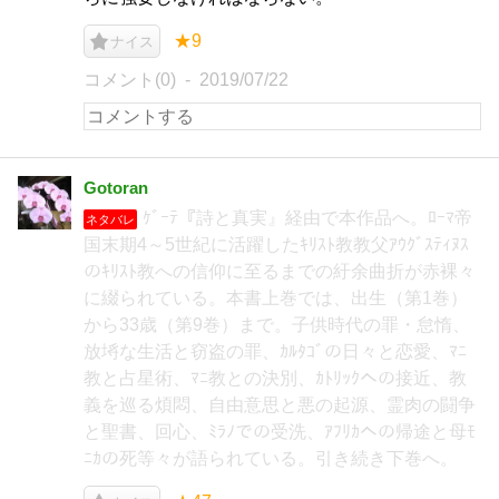
★9
ナイス
コメント(0)
2019/07/22
Gotoran
ｹﾞｰﾃ『詩と真実』経由で本作品へ。ﾛｰﾏ帝
ネタバレ
国末期4～5世紀に活躍したｷﾘｽﾄ教教父ｱｳｸﾞｽﾃｨﾇｽ
のｷﾘｽﾄ教への信仰に至るまでの紆余曲折が赤裸々
に綴られている。本書上巻では、出生（第1巻）
から33歳（第9巻）まで。子供時代の罪・怠惰、
放埓な生活と窃盗の罪、ｶﾙﾀｺﾞの日々と恋愛、ﾏﾆ
教と占星術、ﾏﾆ教との決別、ｶﾄﾘｯｸへの接近、教
義を巡る煩悶、自由意思と悪の起源、霊肉の闘争
と聖書、回心、ﾐﾗﾉでの受洗、ｱﾌﾘｶへの帰途と母ﾓ
ﾆｶの死等々が語られている。引き続き下巻へ。