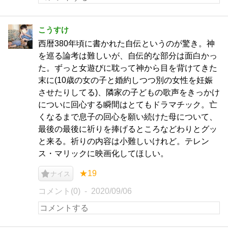
こうすけ
西暦380年頃に書かれた自伝というのが驚き。神
を巡る論考は難しいが、自伝的な部分は面白かっ
た。ずっと女遊びに耽って神から目を背けてきた
末に(10歳の女の子と婚約しつつ別の女性を妊娠
させたりしてる)、隣家の子どもの歌声をきっかけ
についに回心する瞬間はとてもドラマチック。亡
くなるまで息子の回心を願い続けた母について、
最後の最後に祈りを捧げるところなどわりとグッ
と来る。祈りの内容は小難しいけれど。テレン
ス・マリックに映画化してほしい。
★19
ナイス
コメント(0)
2020/09/06