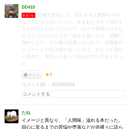
DD410
33歳で洗礼して、洗礼すると教師をやめ
ネタバレ
なければならないらしい。生まれたらすぐ洗礼す
るものだとおもってたので、ローマ末期とはみな
そうだったのだろうか？盗みを働いたり、演劇に
熱中したり、マニ教の信者になったり、宗教家の
エリートとの先入観があったので、かえって面白
く読めた。見出しがあって読みやすいのもよかっ
た。
★4
ナイス
コメント(0)
2020/03/24
たね
イメージと異なり、「人間味」溢れる本だった。
回心に至るまでの苦悩や堕落などが赤裸々に語ら