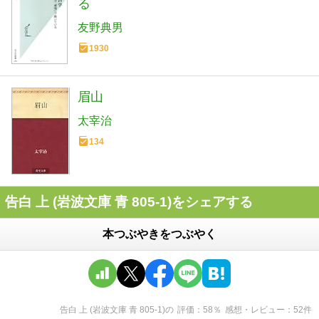
る
友野典男
1930
眉山
太宰治
134
告白 上 (岩波文庫 青 805-1)をシェアする
本つぶやきをつぶやく
告白 上 (岩波文庫 青 805-1)
の
評価
58
％
感想・レビュー
52
件