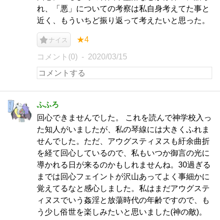
れ、「悪」についての考察は私自身考えてた事と
近く、もういちど振り返って考えたいと思った。
★4
ナイス
コメント(0)
2020/03/15
ふふろ
回心できませんでした。 これを読んで神学校入っ
た知人がいましたが、私の琴線には大きくふれま
せんでした。ただ、アウグスティヌスも紆余曲折
を経て回心しているので、私もいつか御言の光に
導かれる日が来るのかもしれませんね。30過ぎる
までは回心フェイントが沢山あってよく事細かに
覚えてるなと感心しました。私はまだアウグステ
ィヌスでいう姦淫と放蕩時代の年齢ですので、も
う少し俗世を楽しみたいと思いました(神の敵)。