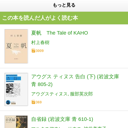
もっと見る
この本を読んだ人がよく読む本
夏帆 The Tale of KAHO
村上春樹
3009
アウグス ティヌス 告白 (下) (岩波文庫
青 805-2)
アウグスティヌス
服部英次郎
369
自省録 (岩波文庫 青 610-1)