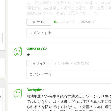
も。でも内容的に投資の本じゃないのよ…これは
興味がある人は楽しく読めると思う。逆に投資に
微妙な気はする。有益とは思うけど…。⭐︎5
ナイス
★1
コメント(
0
)
2025/01/17
guncrazy25
★
ナイス
コメント(
0
)
2024/01/30
Darbytime
無法地帯だから生き残る方法の話。ゾーンより更
てはいけない。以下覚書：だれも道路の真ん中に
られるのを防いではくれない。：外部の世界に適