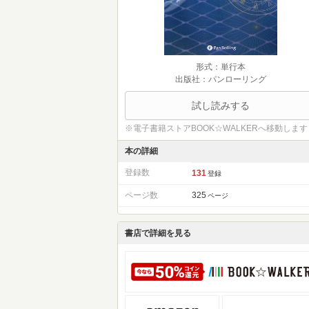
形式：単行本
出版社：パンローリング
試し読みする
※電子書籍ストアBOOK☆WALKERへ移動します
本の詳細
登録数
131
登録
ページ数
325
ページ
書店で詳細を見る