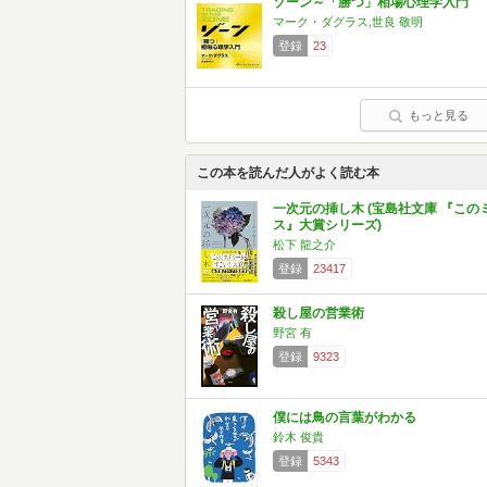
ゾーン～「勝つ」相場心理学入門
マーク・ダグラス,世良 敬明
登録
23
もっと見る
この本を読んだ人がよく読む本
一次元の挿し木 (宝島社文庫 『この
ス』大賞シリーズ)
松下 龍之介
登録
23417
殺し屋の営業術
野宮 有
登録
9323
僕には鳥の言葉がわかる
鈴木 俊貴
登録
5343