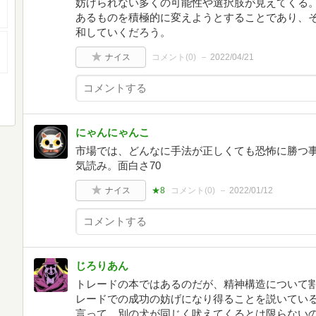
妨げられない多くの可能性や選択肢が見えてくる
あるものを積極的に変えようとすることであり、
和していくだろう。
ナイス
コメント(
0
)
2022/04/21
にゃんにゃんこ
市場では、どんなに手法が正しくても恐怖に勝つ
気読み。面白さ70
ナイス
★8
コメント(
0
)
2022/01/12
じろりあん
トレードの本ではあるのだが、精神構造について
レードでの成功の妨げになり得ることを説いてい
言って、別の犬が同じく吠えてくるとは限らない