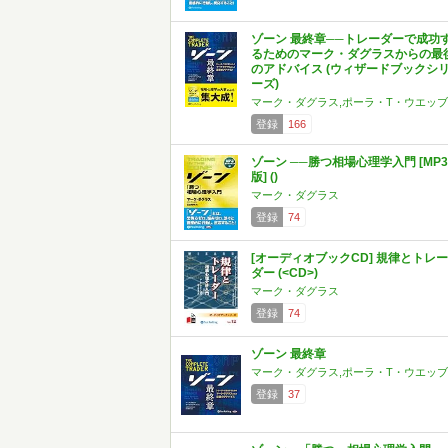
ゾーン 最終章──トレーダーで成功
るためのマーク・ダグラスからの最
のアドバイス (ウィザードブックシ
ーズ)
マーク・ダグラス,ポーラ・T・ウエッブ
登録
166
ゾーン ──勝つ相場心理学入門 [MP3
版] ()
マーク・ダグラス
登録
74
[オーディオブックCD] 規律とトレー
ダー (<CD>)
マーク・ダグラス
登録
74
ゾーン 最終章
マーク・ダグラス,ポーラ・T・ウエッブ
登録
37