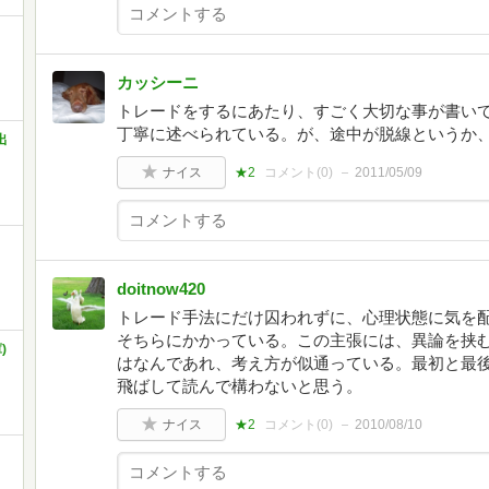
カッシーニ
トレードをするにあたり、すごく大切な事が書い
丁寧に述べられている。が、途中が脱線というか
出
ナイス
★2
コメント(
0
)
2011/05/09
doitnow420
トレード手法にだけ囚われずに、心理状態に気を
そちらにかかっている。この主張には、異論を挟
)
はなんであれ、考え方が似通っている。最初と最
飛ばして読んで構わないと思う。
ナイス
★2
コメント(
0
)
2010/08/10