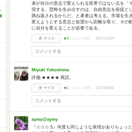
者が自分の意志で変えられる世界ではない点を「
現する。恐怖を生み出すのは、自由意志を前提と
す
跳ね返されるからだ、と著者は考える。市場を生
後
リ
変えようとする意志と欲望から距離を取り、その
に自分を変えることが必要である。
ナイス
★5
コメント(
0
)
2017/11/04
Miyuki Yokoshima
評価:★★★★ 再読。
ナイス
★1
コメント(
0
)
2017/03/30
aymy@aymy
『☆☆☆.5』何度も同じような表現がありちょっと