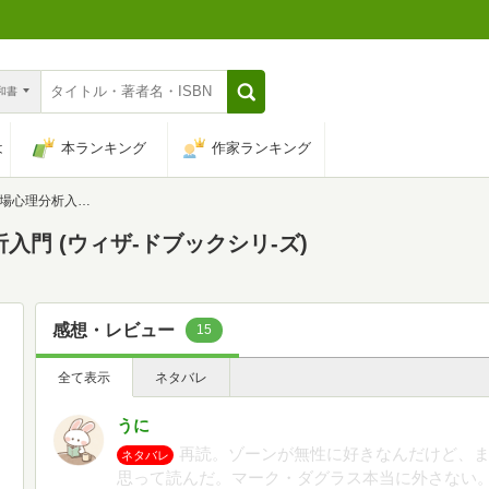
n和書
は
本ランキング
作家ランキング
ウィザ-ドブックシリ-ズ)
入門 (ウィザ-ドブックシリ-ズ)
感想・レビュー
15
全て表示
ネタバレ
うに
再読。ゾーンが無性に好きなんだけど、
ネタバレ
思って読んだ。マーク・ダグラス本当に外さない