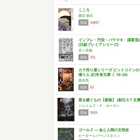
こころ
夏目 漱石
登録
34867
インフレ・円安・バラマキ・国富流
(日経プレミアシリーズ)
佐々木融
登録
201
カラ売り屋シリーズ ビットコインの
億り人 (幻冬舎文庫 く 16-16)
黒木亮
登録
63
星を継ぐもの【新版】 (創元ＳＦ文庫
ジェイムズ・Ｐ・ホーガン
登録
3926
ゴールド ― 金と人間の文明史
ピーター L.バーンスタイン