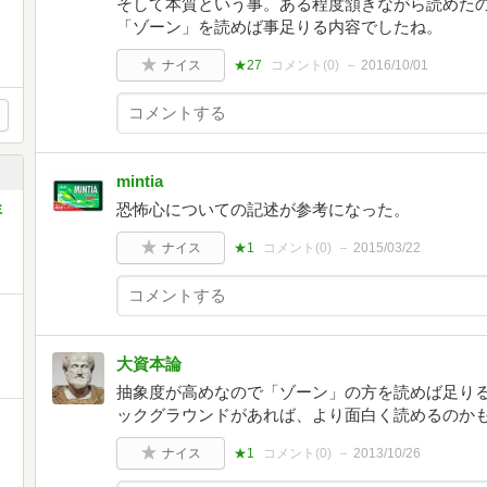
そして本質という事。ある程度頷きながら読めた
「ゾーン」を読めば事足りる内容でしたね。
ナイス
★27
コメント(
0
)
2016/10/01
mintia
恐怖心についての記述が参考になった。
ミ
ナイス
★1
コメント(
0
)
2015/03/22
大資本論
抽象度が高めなので「ゾーン」の方を読めば足り
ックグラウンドがあれば、より面白く読めるのか
ナイス
★1
コメント(
0
)
2013/10/26