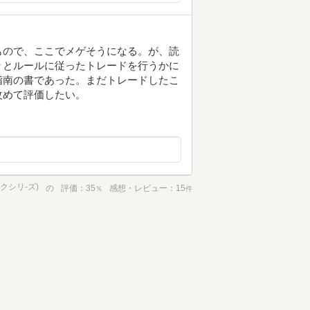
もので、ここでメゲそうになる。が、読
々とルールに従ったトレードを行うかに
指南の書であった。まだトレードしたこ
改めて評価したい。
クシリ-ズ)
の
評価
35
感想・レビュー
15
％
件