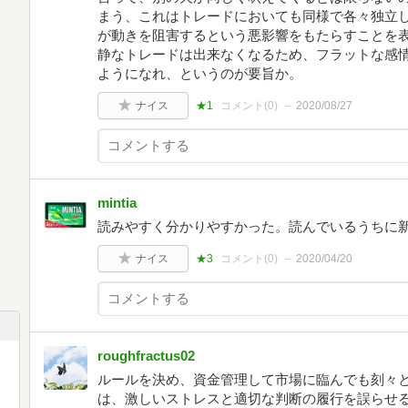
まう、これはトレードにおいても同様で各々独立
が動きを阻害するという悪影響をもたらすことを
静なトレードは出来なくなるため、フラットな感
ようになれ、というのが要旨か。
ナイス
★1
コメント(
0
)
2020/08/27
mintia
読みやすく分かりやすかった。読んでいるうちに
ナイス
★3
コメント(
0
)
2020/04/20
roughfractus02
ルールを決め、資金管理して市場に臨んでも刻々
は、激しいストレスと適切な判断の履行を誤らせ