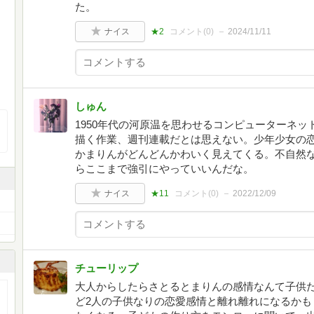
た。
ナイス
★2
コメント(
0
)
2024/11/11
しゅん
1950年代の河原温を思わせるコンピューターネ
描く作業、週刊連載だとは思えない。少年少女の
かまりんがどんどんかわいく見えてくる。不自然
らここまで強引にやっていいんだな。
ナイス
★11
コメント(
0
)
2022/12/09
チューリップ
大人からしたらさとるとまりんの感情なんて子供
ど2人の子供なりの恋愛感情と離れ離れになるかも