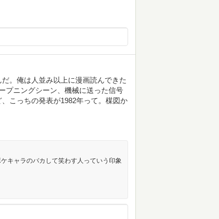
んだ。俺は人並み以上に漫画読んできた
ープニングシーン、機械に送った信号
、こっちの発表が1982年って。楳図か
ボケキャラのバカして笑わす人っていう印象