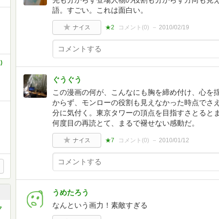
語。すごい。これは面白い。
ナイス
★2
コメント(
0
)
2010/02/19
)
ぐうぐう
この漫画の何が、こんなにも胸を締め付け、心を
からず、モンローの役割も見えなかった時点でさ
分に気付く。東京タワーの頂点を目指すさとると
何度目の再読とて、まるで褪せない感動だ。
ナイス
★7
コメント(
0
)
2010/01/12
うめたろう
なんという画力！素敵すぎる
ク