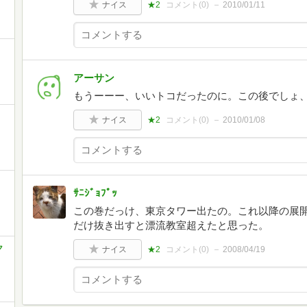
ナイス
★2
コメント(
0
)
2010/01/11
アーサン
もうーーー、いいトコだったのに。この後でしょ
ナイス
★2
コメント(
0
)
2010/01/08
ｻﾆｼﾞｮﾌﾟｯ
この巻だっけ、東京タワー出たの。これ以降の展
だけ抜き出すと漂流教室超えたと思った。
ク
ナイス
★2
コメント(
0
)
2008/04/19