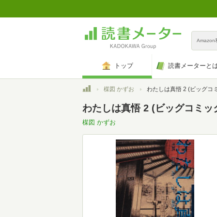
Amazo
トップ
読書メーターと
トップ
楳図 かずお
わたしは真悟 2 (ビッグコミックススペシャル 楳図パーフェ
わたしは真悟 2 (ビッグコミッ
楳図 かずお