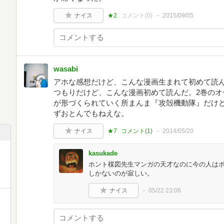
ナイス
★2
コメント(
0
)
2015/09/05
wasabi
アホな感想だけど、こんな漫画生まれて初めて読
つもりだけど、こんな漫画初めて読んだ。2巻のオ
が形づくられていく所まんま『攻殻機動隊』だけど
ずおとんでもねえな。
ナイス
★7
コメント(
1
)
2014/05/20
kasukade
ホント楳図先生マンガの天才なのに今の人は
しかないのが寂しい。
ナイス
05/22 23:06