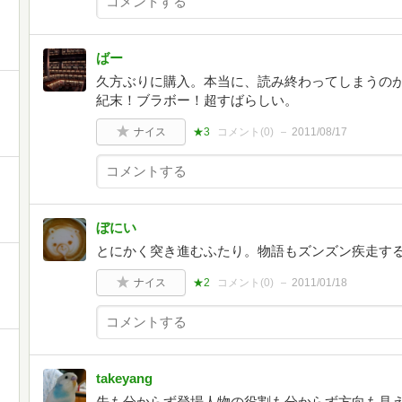
ばー
久方ぶりに購入。本当に、読み終わってしまうの
紀末！ブラボー！超すばらしい。
ナイス
★3
コメント(
0
)
2011/08/17
ぼにい
とにかく突き進むふたり。物語もズンズン疾走す
ナイス
★2
コメント(
0
)
2011/01/18
takeyang
先も分からず登場人物の役割も分からず方向も見