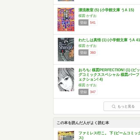
漂流教室 (5) (小学館文庫 うA 15)
楳図 かずお
登録
541
わたしは真悟 (1) (小学館文庫 うA 41
楳図 かずお
登録
360
おろち: 楳図PERFECTION! (1) (ビッ
グコミックススペシャル 楳図パーフ
ェクション! 4)
楳図 かずお
登録
347
もっと見る
この本を読んだ人がよく読む本
ファミレス行こ。 下 (ビームコミッ
ス)