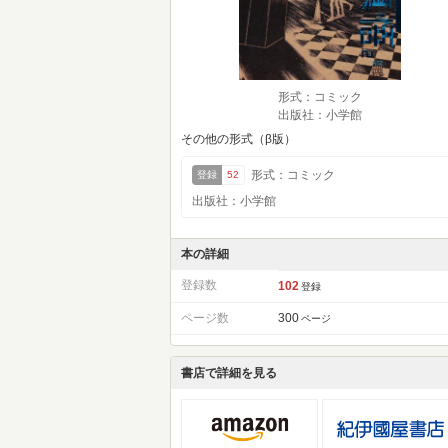
形式：コミック
出版社：小学館
その他の形式（β版）
形式：コミック
登録
52
出版社：小学館
本の詳細
登録数
102
登録
ページ数
300
ページ
書店で詳細を見る