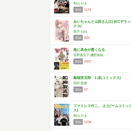
和山 やま
登録
1174
みいちゃんと山田さん(1) (KCデラッ
クス)
亜月 ねね
登録
820
急に具合が悪くなる
宮野真生子,磯野真穂
登録
2937
船頭安五郎 1 (乱コミックス)
黒田 硫黄
登録
67
ファミレス行こ。 上 (ビームコミッ
ス)
和山 やま
登録
2238