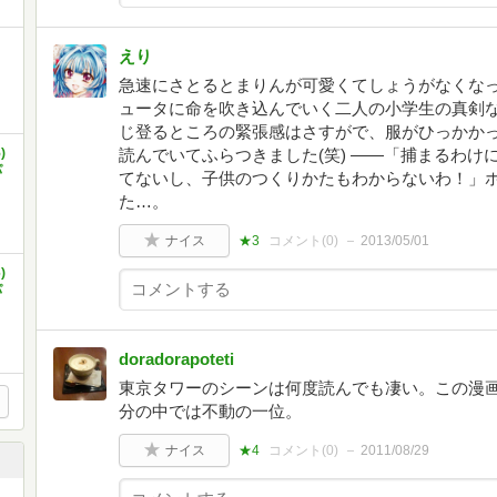
えり
急速にさとるとまりんが可愛くてしょうがなくな
ュータに命を吹き込んでいく二人の小学生の真剣
じ登るところの緊張感はさすがで、服がひっかか
)
読んでいてふらつきました(笑) ——「捕まるわ
パ
てないし、子供のつくりかたもわからないわ！」
た…。
ナイス
★3
コメント(
0
)
2013/05/01
)
パ
doradorapoteti
東京タワーのシーンは何度読んでも凄い。この漫
分の中では不動の一位。
ナイス
★4
コメント(
0
)
2011/08/29