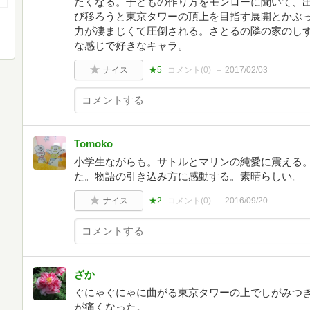
たくなる。子どもの作り方をモンローに聞いて、出
び移ろうと東京タワーの頂上を目指す展開とかぶ
力が凄まじくて圧倒される。さとるの隣の家のし
な感じで好きなキャラ。
ナイス
★5
コメント(
0
)
2017/02/03
Tomoko
小学生ながらも。サトルとマリンの純愛に震える
た。物語の引き込み方に感動する。素晴らしい。
ナイス
★2
コメント(
0
)
2016/09/20
ざか
ぐにゃぐにゃに曲がる東京タワーの上でしがみつき
が痛くなった。