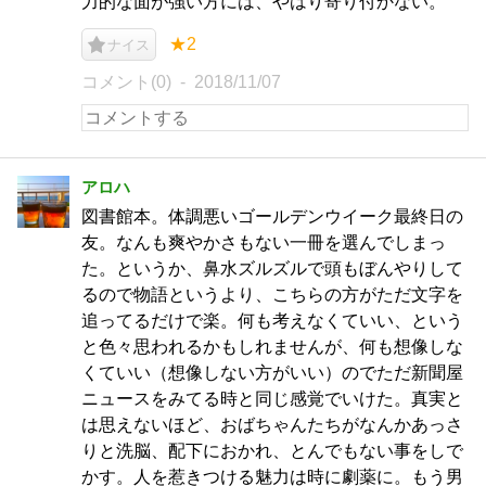
力的な面が強い方には、やはり寄り付かない。
★2
ナイス
コメント(0)
2018/11/07
アロハ
図書館本。体調悪いゴールデンウイーク最終日の
友。なんも爽やかさもない一冊を選んでしまっ
た。というか、鼻水ズルズルで頭もぼんやりして
るので物語というより、こちらの方がただ文字を
追ってるだけで楽。何も考えなくていい、という
と色々思われるかもしれませんが、何も想像しな
くていい（想像しない方がいい）のでただ新聞屋
ニュースをみてる時と同じ感覚でいけた。真実と
は思えないほど、おばちゃんたちがなんかあっさ
りと洗脳、配下におかれ、とんでもない事をしで
かす。人を惹きつける魅力は時に劇薬に。もう男