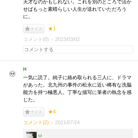
天才なのかもしれない。これを別のところで活か
せばもっと素晴らしい人生が送れていただろう
に。
★1
ナイス
コメント(0)
2023/03/02
H
一気に読了。純子に絡め取られる三人に、ドラマ
があった。北九州の事件の松永に近い稀有な洗脳
能力を持つ極悪人。丁寧な描写に筆者の執念を感
じた。
★4
ナイス
コメント(2)
2021/07/24
ω