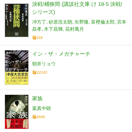
決戦!桶狭間 (講談社文庫 け 19-5 決戦!
シリーズ)
冲方丁
砂原浩太朗
矢野隆
富樫倫太郎
宮本
昌孝
木下昌輝
花村萬月
118
イン・ザ・メガチャーチ
朝井リョウ
22143
家族
葉真中顕
2645