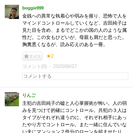
boggie999
金銭への異常な執着心や弱みを握り、恐怖で人を
マインドコントロールしていくなど、吉田純子は
見た目を含め、まるでどこかの国の人のような属
性だ。この女もひどいが、母親も屑だと思った。
胸糞悪くなるが、読み応えのある一冊。
★2
ナイス
コメント(0)
2020/06/27
りんご
主犯の吉田純子の嘘と人心掌握術が怖い。人の弱
みを見つけて的確にコントロール。共犯の３人は
タイプがそれぞれ違うのに、それぞれ相手にあっ
たやり方でコントロール。また一緒に住んでいな
い夫にマンション２件分のローンを組ませたり、