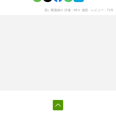
黒い看護婦
の
評価
88
％
感想・レビュー
71
件