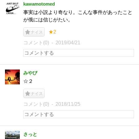
kawamotomed
事実は小説より奇なり。こんな事件があったこと
が俄には信じがたい。
★2
ナイス
コメント(0)
2019/04/21
みやび
☆２
ナイス
コメント(0)
2018/11/25
さっと