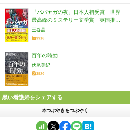
『ババヤガの夜』日本人初受賞 世界
最高峰のミステリー文学賞 英国推理
作家協会賞(ダガー賞） (河出文庫 お 46-
王谷晶
1)
9916
百年の時効
伏尾美紀
3520
黒い看護婦をシェアする
本つぶやきをつぶやく