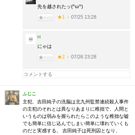
先を越されたッ(^ω^)
★1
07/25 13:28
ナイス
H
にゃは
★2
07/26 23:28
ナイス
ふじこ
主犯、吉田純子の洗脳は北九州監禁連続殺人事件
の主犯のそれとは異なりあまりに稚拙で、人間と
いうものは弱みを握られたらこのような稚拙な嘘
でも簡単に信じ込んでしまい簡単に壊れていくも
のだと実感する。 吉田純子は死刑囚となり、