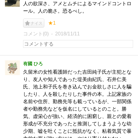
人の欲深さ、アメとムチによるマインドコントロ
ール。人の脆さ。恐るべし。
★1
ナイス
コメント(0)
2018/11/11
有國 ひろ
久留米の女性看護師だった吉田純子氏が主犯とな
り、友人や知人であった堤美由紀氏、石井仁美
氏、池上和子氏を巻き込んでお金欲しさに人を騙
したり、人を殺したりした事件の本。上記家族の
名前や住所、勤務先等も載っているが、一部関係
者や勤務先などを仮名にしているとのこと。勝
気、虚栄心が強い、経済的に困窮し、親との愛着
形成が不充分であったと推測してしまうような幼
少期、嘘を吐くことに抵抗がなく、粘着気質で暴