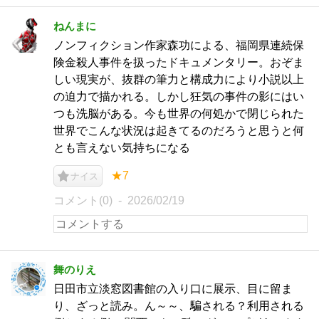
ねんまに
ノンフィクション作家森功による、福岡県連続保
険金殺人事件を扱ったドキュメンタリー。おぞま
しい現実が、抜群の筆力と構成力により小説以上
の迫力で描かれる。しかし狂気の事件の影にはい
つも洗脳がある。今も世界の何処かで閉じられた
世界でこんな状況は起きてるのだろうと思うと何
とも言えない気持ちになる
★7
ナイス
コメント(0)
2026/02/19
舞のりえ
日田市立淡窓図書館の入り口に展示、目に留ま
り、ざっと読み。ん～～、騙される？利用される