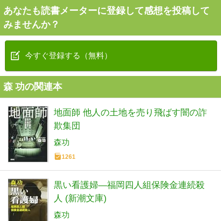
あなたも読書メーターに登録して感想を投稿して
みませんか？
今すぐ登録する（無料）
森 功の関連本
地面師 他人の土地を売り飛ばす闇の詐
欺集団
森功
1261
黒い看護婦―福岡四人組保険金連続殺
人 (新潮文庫)
森功