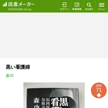
ログイン
新規登録
本を探
黒い看護婦
森功
感想
71