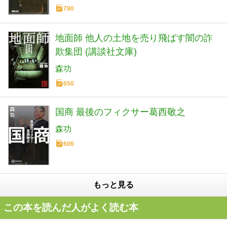
790
地面師 他人の土地を売り飛ばす闇の詐
欺集団 (講談社文庫)
森功
650
国商 最後のフィクサー葛西敬之
森功
606
もっと見る
この本を読んだ人がよく読む本