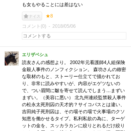
も女もやることには差はない
★8
ナイス
コメント(0)
2018/05/06
エリザベシュ
読友さんの感想より。 2002年元看護師4人組保険
金殺人事件のノンフィクション。 森功さんの緻密
な取材のもと、ストーリー仕立てで描かれてお
り、非常に読みやすいが、内容がエゲツないの
で、つい眉間に皺を寄せて読んでしまう…まずい
まずい。（美容に悪い） 北九州連続監禁殺人事件
の松永太死刑囚の天才的？サイコパスとは違い、
吉田純子死刑囚は、その場その場で火事場のクソ
知恵を働かせるタイプ。私利私欲の為に、ターゲ
ットの金を、スッカラカンに絞りとれるだけ絞り