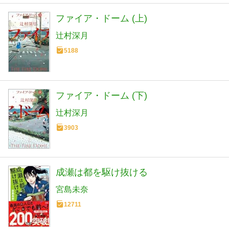
ファイア・ドーム (上)
辻村深月
5188
ファイア・ドーム (下)
辻村深月
3903
成瀬は都を駆け抜ける
宮島未奈
12711