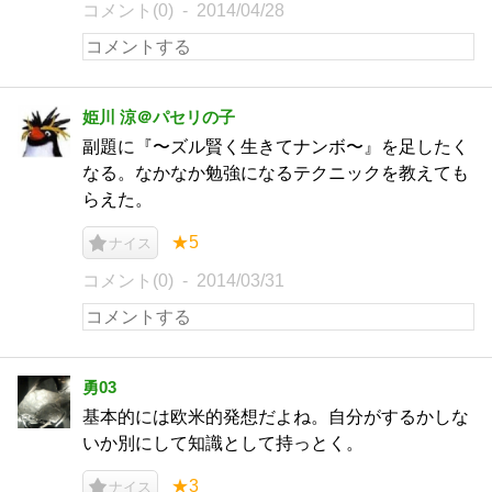
コメント(0)
2014/04/28
姫川 涼＠パセリの子
副題に『〜ズル賢く生きてナンボ〜』を足したく
なる。なかなか勉強になるテクニックを教えても
らえた。
★5
ナイス
コメント(0)
2014/03/31
勇03
基本的には欧米的発想だよね。自分がするかしな
いか別にして知識として持っとく。
★3
ナイス