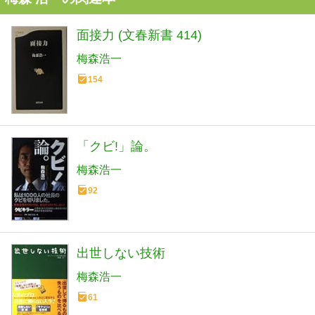
面接力 (文春新書 414)
梅森浩一
154
「クビ!」論。
梅森浩一
92
出世しない技術
梅森浩一
61