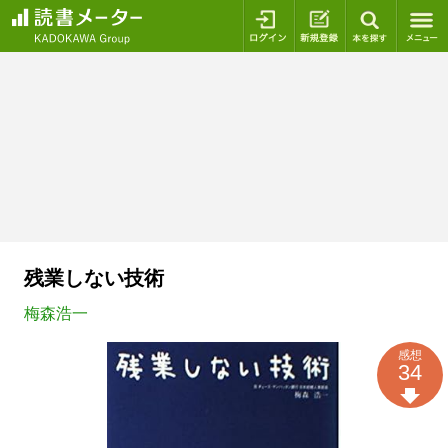
ログイン
新規登録
本を探
残業しない技術
梅森浩一
感想
34