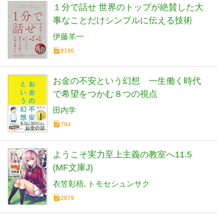
１分で話せ 世界のトップが絶賛した大
事なことだけシンプルに伝える技術
伊藤羊一
8190
お金の不安という幻想 一生働く時代
で希望をつかむ８つの視点
田内学
794
ようこそ実力至上主義の教室へ11.5
(MF文庫J)
衣笠彰梧
トモセシュンサク
2079